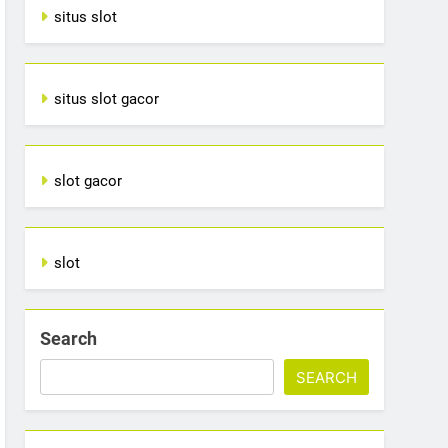
situs slot
situs slot gacor
slot gacor
slot
Search
SEARCH