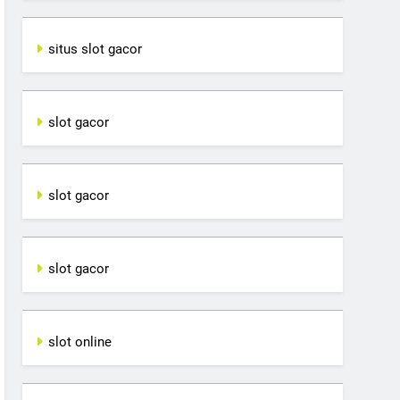
situs slot gacor
slot gacor
slot gacor
slot gacor
slot online