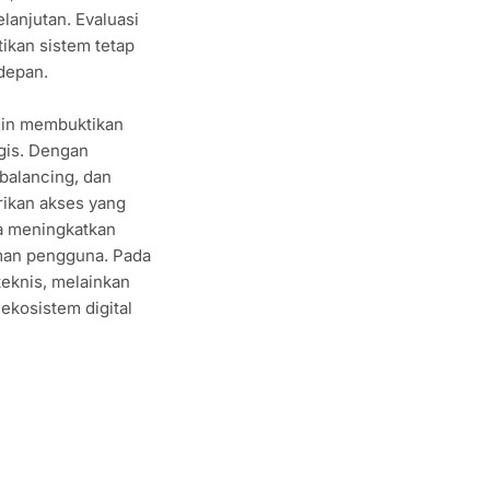
lanjutan. Evaluasi
tikan sistem tetap
depan.
gin membuktikan
egis. Dengan
balancing, dan
rikan akses yang
a meningkatkan
aman pengguna. Pada
teknis, melainkan
kosistem digital