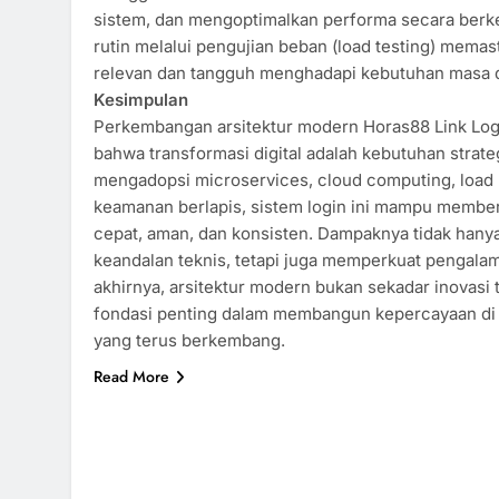
sistem, dan mengoptimalkan performa secara berke
rutin melalui pengujian beban (load testing) memas
relevan dan tangguh menghadapi kebutuhan masa 
Kesimpulan
Perkembangan arsitektur modern Horas88 Link Lo
bahwa transformasi digital adalah kebutuhan strat
mengadopsi microservices, cloud computing, load 
keamanan berlapis, sistem login ini mampu membe
cepat, aman, dan konsisten. Dampaknya tidak hany
keandalan teknis, tetapi juga memperkuat pengal
akhirnya, arsitektur modern bukan sekadar inovasi 
fondasi penting dalam membangun kepercayaan di e
yang terus berkembang.
Read More