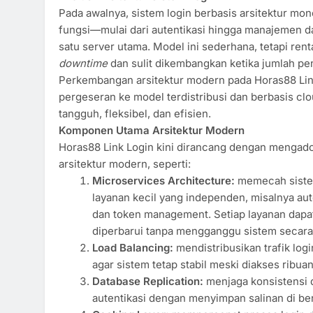
Pada awalnya, sistem login berbasis arsitektur mon
fungsi—mulai dari autentikasi hingga manajemen d
satu server utama. Model ini sederhana, tetapi ren
downtime
dan sulit dikembangkan ketika jumlah p
Perkembangan arsitektur modern pada Horas88 Li
pergeseran ke model terdistribusi dan berbasis clo
tangguh, fleksibel, dan efisien.
Komponen Utama Arsitektur Modern
Horas88 Link Login kini dirancang dengan mengadop
arsitektur modern, seperti:
Microservices Architecture:
memecah sistem
layanan kecil yang independen, misalnya auten
dan token management. Setiap layanan dap
diperbarui tanpa mengganggu sistem secara
Load Balancing:
mendistribusikan trafik log
agar sistem tetap stabil meski diakses ribua
Database Replication:
menjaga konsistensi 
autentikasi dengan menyimpan salinan di be