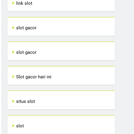
link slot
slot gacor
slot gacor
Slot gacor hari ini
situs slot
slot