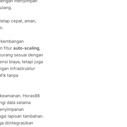
dengan menyimpan
ulang.
etap cepat, aman,
n.
erkembangan
 fitur
auto-scaling
,
rkurang sesuai dengan
ensi biaya, tetapi juga
gan infrastruktur
fik tanpa
n keamanan. Horas88
ngi data selama
 penyimpanan
agai lapisan tambahan.
ga diintegrasikan