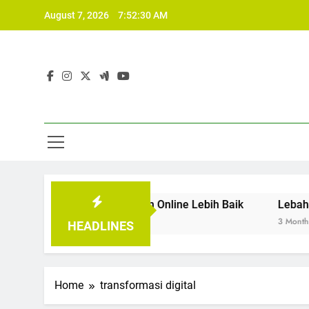
Skip
August 7, 2026
7:52:31 AM
to
content
724
untuk Pengalaman Online Lebih Baik
Lebah4D Alternati
3 Months Ago
HEADLINES
Home
transformasi digital