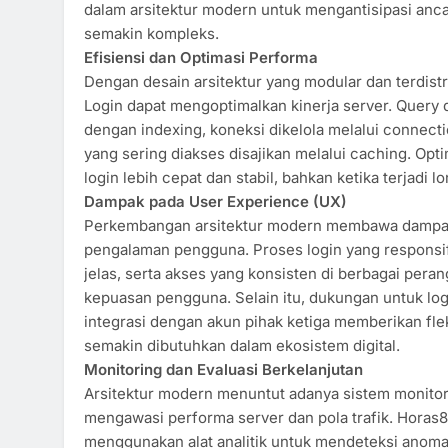
dalam arsitektur modern untuk mengantisipasi anc
semakin kompleks.
Efisiensi dan Optimasi Performa
Dengan desain arsitektur yang modular dan terdistr
Login dapat mengoptimalkan kinerja server. Query 
dengan indexing, koneksi dikelola melalui connecti
yang sering diakses disajikan melalui caching. Opti
login lebih cepat dan stabil, bahkan ketika terjadi l
Dampak pada User Experience (UX)
Perkembangan arsitektur modern membawa dampa
pengalaman pengguna. Proses login yang responsif
jelas, serta akses yang konsisten di berbagai pera
kepuasan pengguna. Selain itu, dukungan untuk log
integrasi dengan akun pihak ketiga memberikan flek
semakin dibutuhkan dalam ekosistem digital.
Monitoring dan Evaluasi Berkelanjutan
Arsitektur modern menuntut adanya sistem monitor
mengawasi performa server dan pola trafik. Horas8
menggunakan alat analitik untuk mendeteksi anom