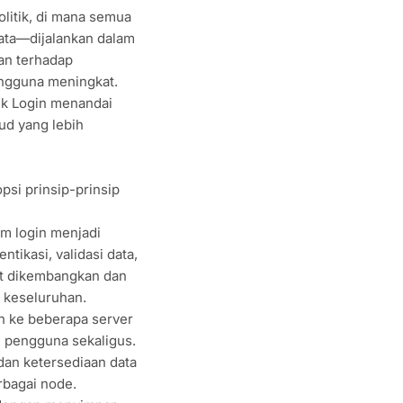
olitik, di mana semua
ata—dijalankan dalam
tan terhadap
engguna meningkat.
nk Login menandai
ud yang lebih
si prinsip-prinsip
 login menjadi
tikasi, validasi data,
at dikembangkan dan
 keseluruhan.
in ke beberapa server
n pengguna sekaligus.
dan ketersediaan data
rbagai node.