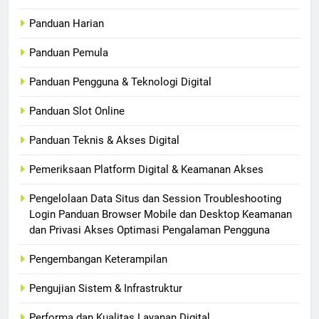
Panduan Harian
Panduan Pemula
Panduan Pengguna & Teknologi Digital
Panduan Slot Online
Panduan Teknis & Akses Digital
Pemeriksaan Platform Digital & Keamanan Akses
Pengelolaan Data Situs dan Session Troubleshooting
Login Panduan Browser Mobile dan Desktop Keamanan
dan Privasi Akses Optimasi Pengalaman Pengguna
Pengembangan Keterampilan
Pengujian Sistem & Infrastruktur
Performa dan Kualitas Layanan Digital