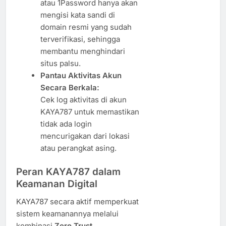
atau 1Password hanya akan
mengisi kata sandi di
domain resmi yang sudah
terverifikasi, sehingga
membantu menghindari
situs palsu.
Pantau Aktivitas Akun
Secara Berkala:
Cek log aktivitas di akun
KAYA787 untuk memastikan
tidak ada login
mencurigakan dari lokasi
atau perangkat asing.
Peran KAYA787 dalam
Keamanan Digital
KAYA787 secara aktif memperkuat
sistem keamanannya melalui
kombinasi
Zero Trust