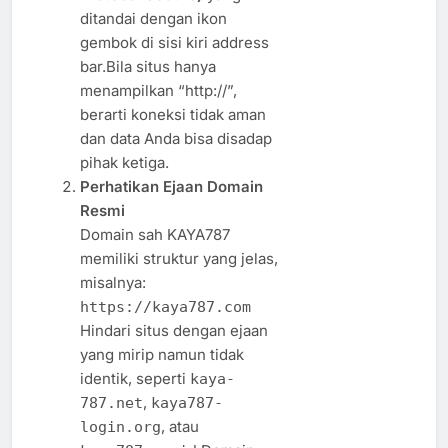
ditandai dengan ikon
gembok di sisi kiri address
bar.Bila situs hanya
menampilkan “http://”,
berarti koneksi tidak aman
dan data Anda bisa disadap
pihak ketiga.
Perhatikan Ejaan Domain
Resmi
Domain sah KAYA787
memiliki struktur yang jelas,
misalnya:
https:
//kaya787.com
Hindari situs dengan ejaan
yang mirip namun tidak
identik, seperti
kaya-
,
787.net
kaya787-
, atau
login.org