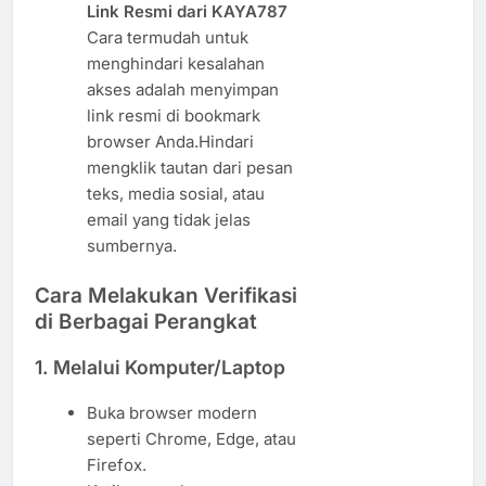
Link Resmi dari KAYA787
Cara termudah untuk
menghindari kesalahan
akses adalah menyimpan
link resmi di bookmark
browser Anda.Hindari
mengklik tautan dari pesan
teks, media sosial, atau
email yang tidak jelas
sumbernya.
Cara Melakukan Verifikasi
di Berbagai Perangkat
1.
Melalui Komputer/Laptop
Buka browser modern
seperti Chrome, Edge, atau
Firefox.