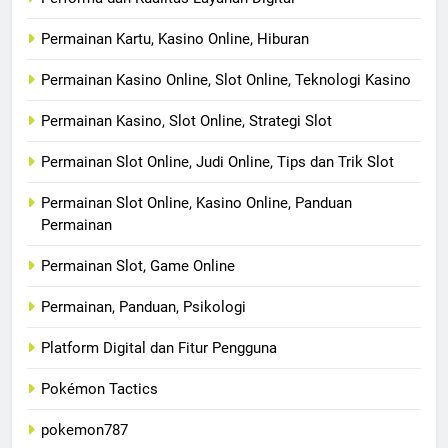
Permainan Kartu, Kasino Online, Hiburan
Permainan Kasino Online, Slot Online, Teknologi Kasino
Permainan Kasino, Slot Online, Strategi Slot
Permainan Slot Online, Judi Online, Tips dan Trik Slot
Permainan Slot Online, Kasino Online, Panduan
Permainan
Permainan Slot, Game Online
Permainan, Panduan, Psikologi
Platform Digital dan Fitur Pengguna
Pokémon Tactics
pokemon787