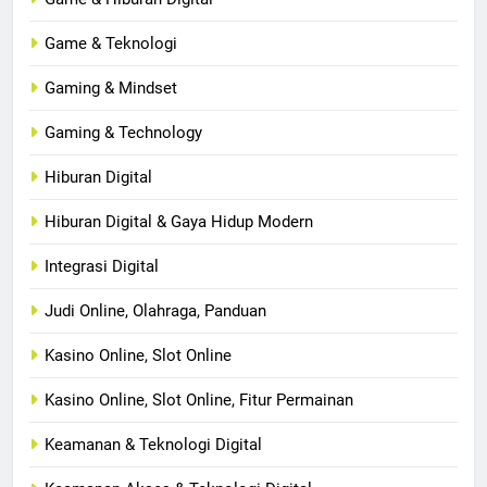
Game & Teknologi
Gaming & Mindset
Gaming & Technology
Hiburan Digital
Hiburan Digital & Gaya Hidup Modern
Integrasi Digital
Judi Online, Olahraga, Panduan
Kasino Online, Slot Online
Kasino Online, Slot Online, Fitur Permainan
Keamanan & Teknologi Digital