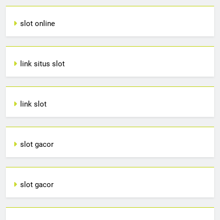
slot online
link situs slot
link slot
slot gacor
slot gacor