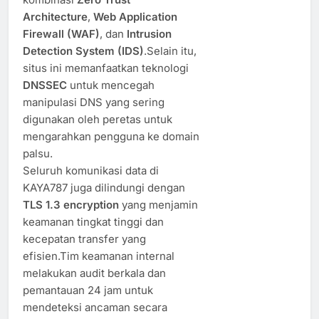
Architecture
,
Web Application
Firewall (WAF)
, dan
Intrusion
Detection System (IDS)
.Selain itu,
situs ini memanfaatkan teknologi
DNSSEC
untuk mencegah
manipulasi DNS yang sering
digunakan oleh peretas untuk
mengarahkan pengguna ke domain
palsu.
Seluruh komunikasi data di
KAYA787 juga dilindungi dengan
TLS 1.3 encryption
yang menjamin
keamanan tingkat tinggi dan
kecepatan transfer yang
efisien.Tim keamanan internal
melakukan audit berkala dan
pemantauan 24 jam untuk
mendeteksi ancaman secara