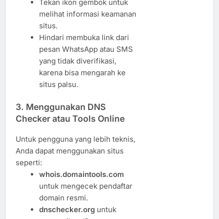
Tekan ikon gembok untuk
melihat informasi keamanan
situs.
Hindari membuka link dari
pesan WhatsApp atau SMS
yang tidak diverifikasi,
karena bisa mengarah ke
situs palsu.
3.
Menggunakan DNS
Checker atau Tools Online
Untuk pengguna yang lebih teknis,
Anda dapat menggunakan situs
seperti:
whois.domaintools.com
untuk mengecek pendaftar
domain resmi.
dnschecker.org
untuk