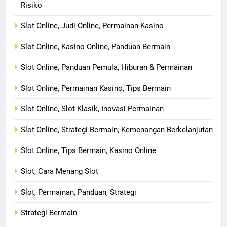
Risiko
Slot Online, Judi Online, Permainan Kasino
Slot Online, Kasino Online, Panduan Bermain
Slot Online, Panduan Pemula, Hiburan & Permainan
Slot Online, Permainan Kasino, Tips Bermain
Slot Online, Slot Klasik, Inovasi Permainan
Slot Online, Strategi Bermain, Kemenangan Berkelanjutan
Slot Online, Tips Bermain, Kasino Online
Slot, Cara Menang Slot
Slot, Permainan, Panduan, Strategi
Strategi Bermain