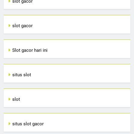
slot gacor
slot gacor
Slot gacor hari ini
situs slot
slot
situs slot gacor