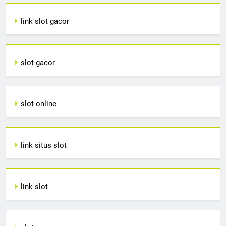
link slot gacor
slot gacor
slot online
link situs slot
link slot