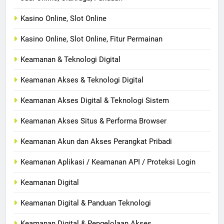
Kasino Online, Slot Online
Kasino Online, Slot Online, Fitur Permainan
Keamanan & Teknologi Digital
Keamanan Akses & Teknologi Digital
Keamanan Akses Digital & Teknologi Sistem
Keamanan Akses Situs & Performa Browser
Keamanan Akun dan Akses Perangkat Pribadi
Keamanan Aplikasi / Keamanan API / Proteksi Login
Keamanan Digital
Keamanan Digital & Panduan Teknologi
Keamanan Digital & Pengelolaan Akses