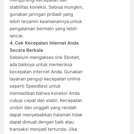
stabilitas koneksi. Sebisa mungkin,
gunakan jaringan pribadi yang
lebih terjamin keamanannya untuk
pengalaman bermain yang lebih
lancar.
4. Cek Kecepatan Internet Anda
Secara Berkala
Sebelum mengakses link Sbobet,
ada baiknya untuk memeriksa
kecepatan internet Anda. Gunakan
layanan penguji kecepatan online
seperti Speedtest untuk
memastikan bahwa koneksi Anda
cukup cepat dan stabil. Kecepatan
unduh dan unggah yang rendah
dapat menyebabkan halaman tidak
dapat dimuat dengan baik atau
transaksi menjadi tertunda. Jika