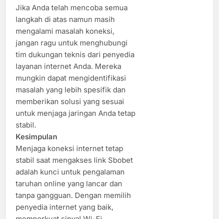
Jika Anda telah mencoba semua
langkah di atas namun masih
mengalami masalah koneksi,
jangan ragu untuk menghubungi
tim dukungan teknis dari penyedia
layanan internet Anda. Mereka
mungkin dapat mengidentifikasi
masalah yang lebih spesifik dan
memberikan solusi yang sesuai
untuk menjaga jaringan Anda tetap
stabil.
Kesimpulan
Menjaga koneksi internet tetap
stabil saat mengakses link Sbobet
adalah kunci untuk pengalaman
taruhan online yang lancar dan
tanpa gangguan. Dengan memilih
penyedia internet yang baik,
memperkuat sinyal Wi-Fi,