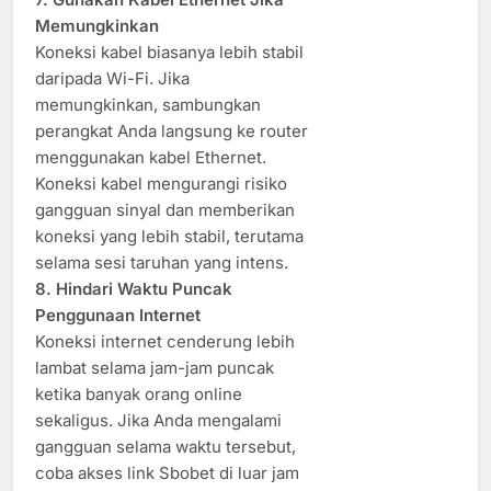
Memungkinkan
Koneksi kabel biasanya lebih stabil
daripada Wi-Fi. Jika
memungkinkan, sambungkan
perangkat Anda langsung ke router
menggunakan kabel Ethernet.
Koneksi kabel mengurangi risiko
gangguan sinyal dan memberikan
koneksi yang lebih stabil, terutama
selama sesi taruhan yang intens.
8. Hindari Waktu Puncak
Penggunaan Internet
Koneksi internet cenderung lebih
lambat selama jam-jam puncak
ketika banyak orang online
sekaligus. Jika Anda mengalami
gangguan selama waktu tersebut,
coba akses link Sbobet di luar jam