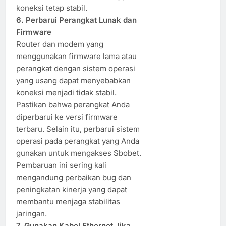
koneksi tetap stabil.
6. Perbarui Perangkat Lunak dan
Firmware
Router dan modem yang
menggunakan firmware lama atau
perangkat dengan sistem operasi
yang usang dapat menyebabkan
koneksi menjadi tidak stabil.
Pastikan bahwa perangkat Anda
diperbarui ke versi firmware
terbaru. Selain itu, perbarui sistem
operasi pada perangkat yang Anda
gunakan untuk mengakses Sbobet.
Pembaruan ini sering kali
mengandung perbaikan bug dan
peningkatan kinerja yang dapat
membantu menjaga stabilitas
jaringan.
7. Gunakan Kabel Ethernet Jika