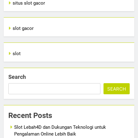
situs slot gacor
slot gacor
slot
Search
SEARCH
Recent Posts
Slot Lebah4D dan Dukungan Teknologi untuk
Pengalaman Online Lebih Baik