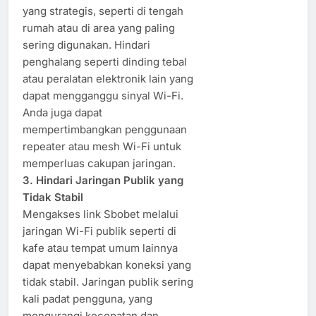
yang strategis, seperti di tengah
rumah atau di area yang paling
sering digunakan. Hindari
penghalang seperti dinding tebal
atau peralatan elektronik lain yang
dapat mengganggu sinyal Wi-Fi.
Anda juga dapat
mempertimbangkan penggunaan
repeater atau mesh Wi-Fi untuk
memperluas cakupan jaringan.
3. Hindari Jaringan Publik yang
Tidak Stabil
Mengakses link Sbobet melalui
jaringan Wi-Fi publik seperti di
kafe atau tempat umum lainnya
dapat menyebabkan koneksi yang
tidak stabil. Jaringan publik sering
kali padat pengguna, yang
mengurangi kecepatan dan