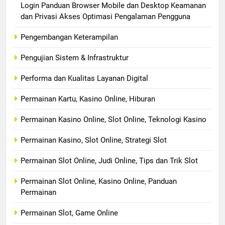
Login Panduan Browser Mobile dan Desktop Keamanan
dan Privasi Akses Optimasi Pengalaman Pengguna
Pengembangan Keterampilan
Pengujian Sistem & Infrastruktur
Performa dan Kualitas Layanan Digital
Permainan Kartu, Kasino Online, Hiburan
Permainan Kasino Online, Slot Online, Teknologi Kasino
Permainan Kasino, Slot Online, Strategi Slot
Permainan Slot Online, Judi Online, Tips dan Trik Slot
Permainan Slot Online, Kasino Online, Panduan
Permainan
Permainan Slot, Game Online