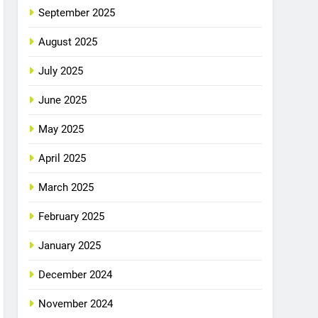
September 2025
August 2025
July 2025
June 2025
May 2025
April 2025
March 2025
February 2025
January 2025
December 2024
November 2024