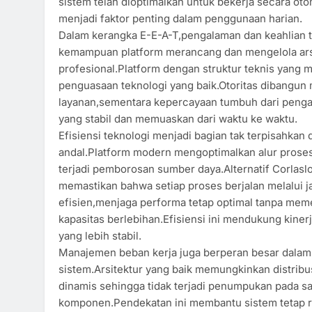
sistem telah dioptimalkan untuk bekerja secara ot
menjadi faktor penting dalam penggunaan harian.
Dalam kerangka E-E-A-T,pengalaman dan keahlian t
kemampuan platform merancang dan mengelola arsi
profesional.Platform dengan struktur teknis yang
penguasaan teknologi yang baik.Otoritas dibangun 
layanan,sementara kepercayaan tumbuh dari peng
yang stabil dan memuaskan dari waktu ke waktu.
Efisiensi teknologi menjadi bagian tak terpisahkan d
andal.Platform modern mengoptimalkan alur proses 
terjadi pemborosan sumber daya.Alternatif Corlaslo
memastikan bahwa setiap proses berjalan melalui ja
efisien,menjaga performa tetap optimal tanpa mem
kapasitas berlebihan.Efisiensi ini mendukung kiner
yang lebih stabil.
Manajemen beban kerja juga berperan besar dalam
sistem.Arsitektur yang baik memungkinkan distribu
dinamis sehingga tidak terjadi penumpukan pada s
komponen.Pendekatan ini membantu sistem tetap 