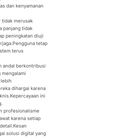
itas dan kenyamanan
 tidak merusak
a panjang tidak
p peningkatan diuji
terjaga.Pengguna tetap
stem terus
 andal berkontribusi
ng mengalami
lebih
reka dihargai karena
knis.Kepercayaan ini
g.
an profesionalisme
awat karena setiap
detail.Kesan
i solusi digital yang