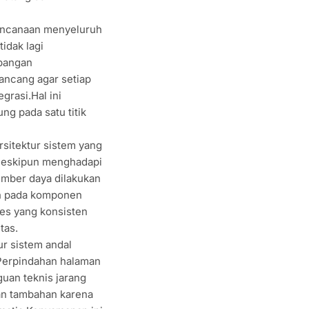
rencanaan menyeluruh
idak lagi
mbangan
rancang agar setiap
grasi.Hal ini
ng pada satu titik
rsitektur sistem yang
meskipun menghadapi
umber daya dilakukan
bih pada komponen
es yang konsisten
tas.
r sistem andal
f.Perpindahan halaman
uan teknis jarang
an tambahan karena