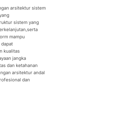
ngan arsitektur sistem
 yang
ruktur sistem yang
rkelanjutan,serta
tform mampu
 dapat
n kualitas
ayaan jangka
tas dan ketahanan
engan arsitektur andal
profesional dan