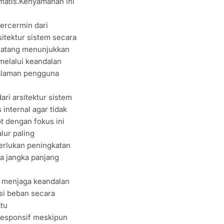
omatis.Kenyamanan ini
ercermin dari
tektur sistem secara
 matang menunjukkan
melalui keandalan
alaman pengguna
ari arsitektur sistem
internal agar tidak
t dengan fokus ini
lur paling
erlukan peningkatan
ja jangka panjang
 menjaga keandalan
si beban secara
atu
responsif meskipun