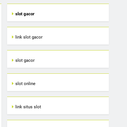
slot gacor
link slot gacor
slot gacor
slot online
link situs slot