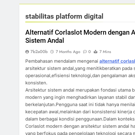
stabilitas platform digital
Alternatif Corlaslot Modern dengan A
Sistem Andal
7b2a00b
7 Months Ago
0
7 Mins
Pembahasan mendalam mengenai
alternatif corlas
arsitektur sistem andal,yang menitikberatkan pada s
operasional,efisiensi teknologi,dan pengalaman aks
konsisten.
Arsitektur sistem andal merupakan fondasi utama ba
modern yang ingin menghadirkan layanan stabil da
berkelanjutan.Pengguna saat ini tidak hanya menilai
kecepatan awal,melainkan dari konsistensi kinerja
dalam berbagai kondisi penggunaan.Dalam konteks i
Corlaslot modern dengan arsitektur sistem andal ha
yang berfokus pada pengelolaan teknologi secara 