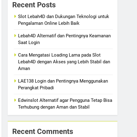
Recent Posts
Slot Lebah4D dan Dukungan Teknologi untuk
Pengalaman Online Lebih Baik
Lebah4D Alternatif dan Pentingnya Keamanan
Saat Login
Cara Mengatasi Loading Lama pada Slot
Lebah4D dengan Akses yang Lebih Stabil dan
Aman
LAE138 Login dan Pentingnya Menggunakan
Perangkat Pribadi
Edwinslot Alternatif agar Pengguna Tetap Bisa
Terhubung dengan Aman dan Stabil
Recent Comments