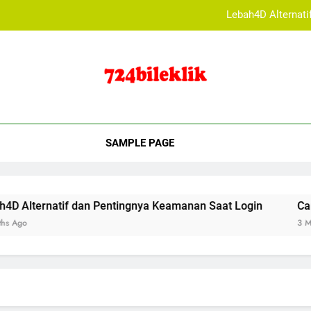
Lebah4D Alternati
Cara Mengatasi Loading Lama pada Slot Lebah4D den
LAE138 Login dan Pent
 Bileklik
Slot Lebah4D dan Dukungan Teknolog
Lebah4D Alternati
SAMPLE PAGE
Cara Mengatasi Loading Lama pada Slot Lebah4D den
LAE138 Login dan Pent
if dan Pentingnya Keamanan Saat Login
Cara Mengatas
3 Months Ago