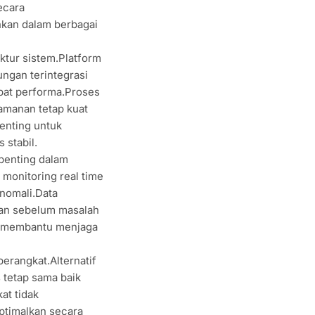
ecara
nkan dalam berbagai
ktur sistem.Platform
ngan terintegrasi
bat performa.Proses
amanan tetap kuat
enting untuk
 stabil.
penting dalam
monitoring real time
nomali.Data
ian sebelum masalah
i membantu menjaga
perangkat.Alternatif
 tetap sama baik
at tidak
ptimalkan secara