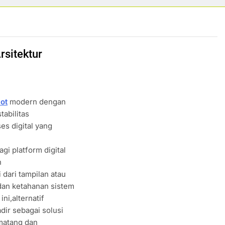
rsitektur
lot
modern dengan
tabilitas
es digital yang
gi platform digital
n
 dari tampilan atau
 dan ketahanan sistem
ni,alternatif
dir sebagai solusi
matang dan