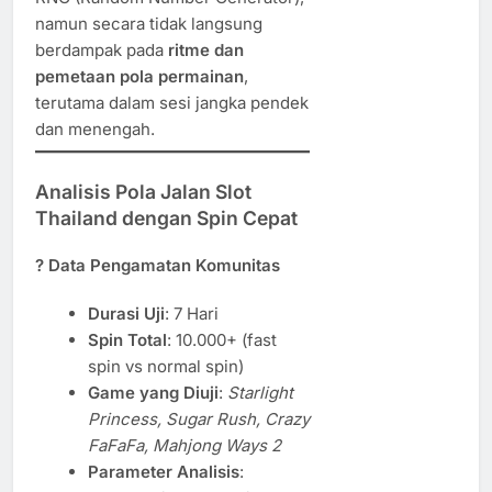
namun secara tidak langsung
berdampak pada
ritme dan
pemetaan pola permainan
,
terutama dalam sesi jangka pendek
dan menengah.
Analisis Pola Jalan Slot
Thailand dengan Spin Cepat
?
Data Pengamatan Komunitas
Durasi Uji
: 7 Hari
Spin Total
: 10.000+ (fast
spin vs normal spin)
Game yang Diuji
:
Starlight
Princess, Sugar Rush, Crazy
FaFaFa, Mahjong Ways 2
Parameter Analisis
: