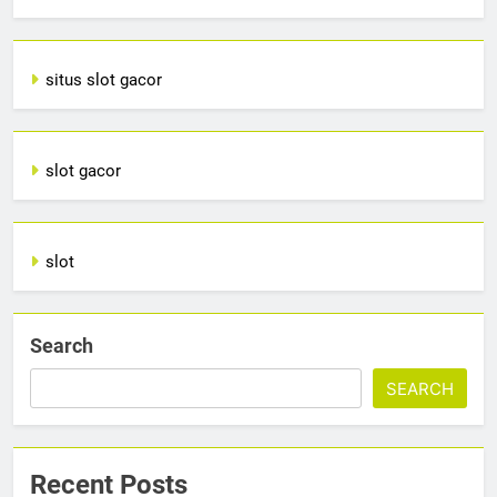
situs slot gacor
slot gacor
slot
Search
SEARCH
Recent Posts