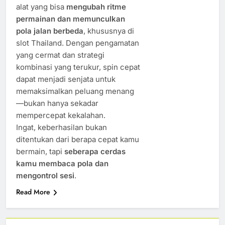
alat yang bisa
mengubah ritme
permainan dan memunculkan
pola jalan berbeda
, khususnya di
slot Thailand. Dengan pengamatan
yang cermat dan strategi
kombinasi yang terukur, spin cepat
dapat menjadi senjata untuk
memaksimalkan peluang menang
—bukan hanya sekadar
mempercepat kekalahan.
Ingat, keberhasilan bukan
ditentukan dari berapa cepat kamu
bermain, tapi
seberapa cerdas
kamu membaca pola dan
mengontrol sesi
.
Read More