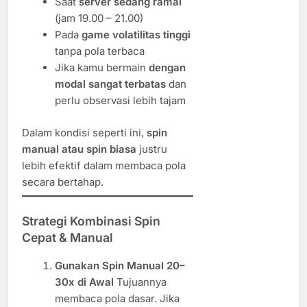
Saat
server sedang ramai
(jam 19.00 – 21.00)
Pada
game volatilitas tinggi
tanpa pola terbaca
Jika kamu bermain
dengan
modal sangat terbatas
dan
perlu observasi lebih tajam
Dalam kondisi seperti ini,
spin
manual atau spin biasa
justru
lebih efektif dalam membaca pola
secara bertahap.
Strategi Kombinasi Spin
Cepat & Manual
Gunakan Spin Manual 20–
30x di Awal
Tujuannya
membaca pola dasar. Jika