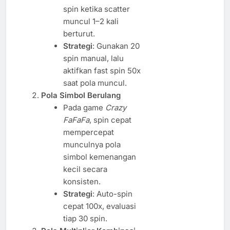
spin ketika scatter
muncul 1–2 kali
berturut.
Strategi
: Gunakan 20
spin manual, lalu
aktifkan fast spin 50x
saat pola muncul.
Pola Simbol Berulang
Pada game
Crazy
FaFaFa
, spin cepat
mempercepat
munculnya pola
simbol kemenangan
kecil secara
konsisten.
Strategi
: Auto-spin
cepat 100x, evaluasi
tiap 30 spin.