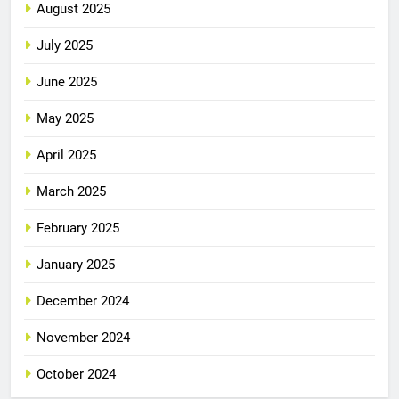
August 2025
July 2025
June 2025
May 2025
April 2025
March 2025
February 2025
January 2025
December 2024
November 2024
October 2024