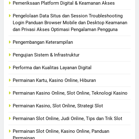
Pemeriksaan Platform Digital & Keamanan Akses
Pengelolaan Data Situs dan Session Troubleshooting
Login Panduan Browser Mobile dan Desktop Keamanan
dan Privasi Akses Optimasi Pengalaman Pengguna
Pengembangan Keterampilan
Pengujian Sistem & Infrastruktur
Performa dan Kualitas Layanan Digital
Permainan Kartu, Kasino Online, Hiburan
Permainan Kasino Online, Slot Online, Teknologi Kasino
Permainan Kasino, Slot Online, Strategi Slot
Permainan Slot Online, Judi Online, Tips dan Trik Slot
Permainan Slot Online, Kasino Online, Panduan
Permainan