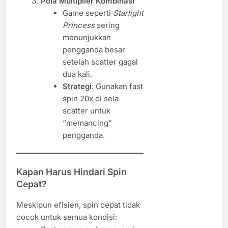
Pola Multiplier Kombinasi
Game seperti
Starlight
Princess
sering
menunjukkan
pengganda besar
setelah scatter gagal
dua kali.
Strategi
: Gunakan fast
spin 20x di sela
scatter untuk
“memancing”
pengganda.
Kapan Harus Hindari Spin
Cepat?
Meskipun efisien, spin cepat tidak
cocok untuk semua kondisi: