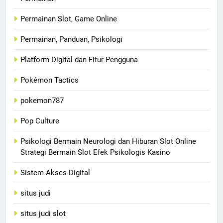
Permainan Slot, Game Online
Permainan, Panduan, Psikologi
Platform Digital dan Fitur Pengguna
Pokémon Tactics
pokemon787
Pop Culture
Psikologi Bermain Neurologi dan Hiburan Slot Online
Strategi Bermain Slot Efek Psikologis Kasino
Sistem Akses Digital
situs judi
situs judi slot