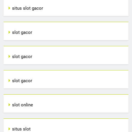
situs slot gacor
slot gacor
slot gacor
slot gacor
slot online
situs slot