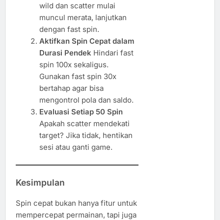
wild dan scatter mulai
muncul merata, lanjutkan
dengan fast spin.
Aktifkan Spin Cepat dalam
Durasi Pendek
Hindari fast
spin 100x sekaligus.
Gunakan fast spin 30x
bertahap agar bisa
mengontrol pola dan saldo.
Evaluasi Setiap 50 Spin
Apakah scatter mendekati
target? Jika tidak, hentikan
sesi atau ganti game.
Kesimpulan
Spin cepat bukan hanya fitur untuk
mempercepat permainan, tapi juga