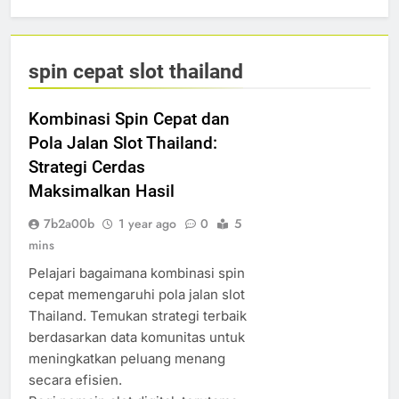
spin cepat slot thailand
Kombinasi Spin Cepat dan
Pola Jalan Slot Thailand:
Strategi Cerdas
Maksimalkan Hasil
7b2a00b
1 year ago
0
5
mins
Pelajari bagaimana kombinasi spin
cepat memengaruhi pola jalan slot
Thailand. Temukan strategi terbaik
berdasarkan data komunitas untuk
meningkatkan peluang menang
secara efisien.