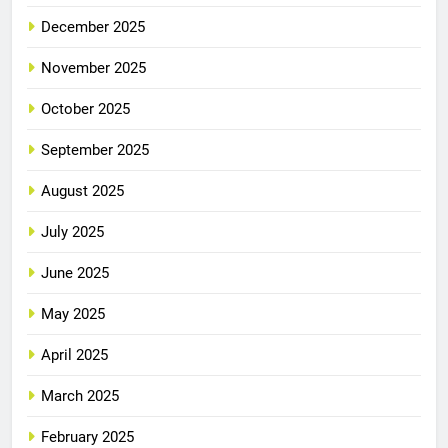
December 2025
November 2025
October 2025
September 2025
August 2025
July 2025
June 2025
May 2025
April 2025
March 2025
February 2025