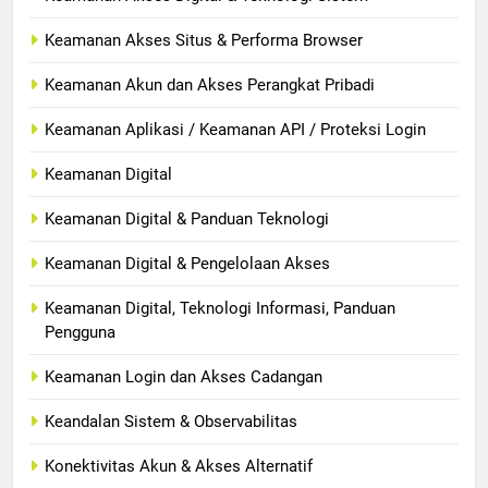
Keamanan Akses Situs & Performa Browser
Keamanan Akun dan Akses Perangkat Pribadi
Keamanan Aplikasi / Keamanan API / Proteksi Login
Keamanan Digital
Keamanan Digital & Panduan Teknologi
Keamanan Digital & Pengelolaan Akses
Keamanan Digital, Teknologi Informasi, Panduan
Pengguna
Keamanan Login dan Akses Cadangan
Keandalan Sistem & Observabilitas
Konektivitas Akun & Akses Alternatif