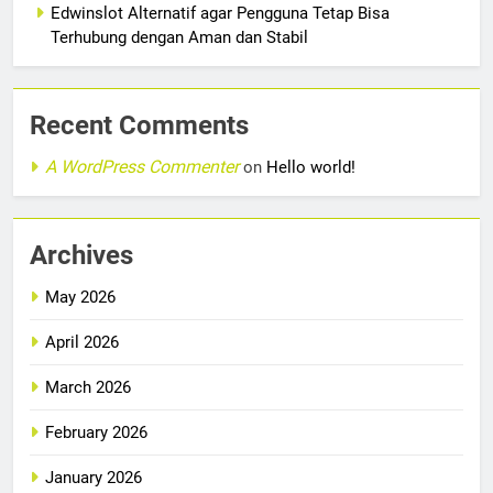
Edwinslot Alternatif agar Pengguna Tetap Bisa
Terhubung dengan Aman dan Stabil
Recent Comments
A WordPress Commenter
on
Hello world!
Archives
May 2026
April 2026
March 2026
February 2026
January 2026