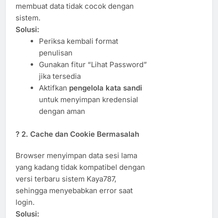
membuat data tidak cocok dengan
sistem.
Solusi:
Periksa kembali format
penulisan
Gunakan fitur “Lihat Password”
jika tersedia
Aktifkan
pengelola kata sandi
untuk menyimpan kredensial
dengan aman
? 2.
Cache dan Cookie Bermasalah
Browser menyimpan data sesi lama
yang kadang tidak kompatibel dengan
versi terbaru sistem Kaya787,
sehingga menyebabkan error saat
login.
Solusi: