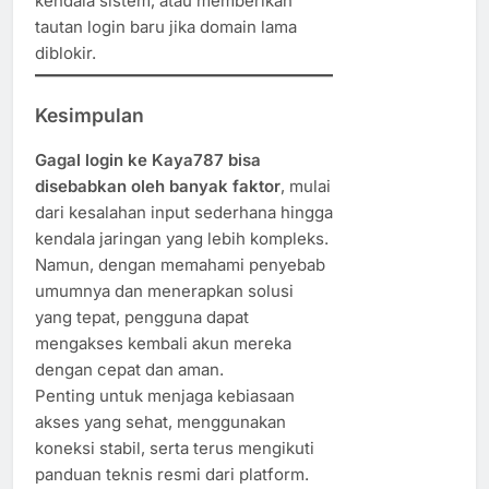
kendala sistem, atau memberikan
tautan login baru jika domain lama
diblokir.
Kesimpulan
Gagal login ke Kaya787 bisa
disebabkan oleh banyak faktor
, mulai
dari kesalahan input sederhana hingga
kendala jaringan yang lebih kompleks.
Namun, dengan memahami penyebab
umumnya dan menerapkan solusi
yang tepat, pengguna dapat
mengakses kembali akun mereka
dengan cepat dan aman.
Penting untuk menjaga kebiasaan
akses yang sehat, menggunakan
koneksi stabil, serta terus mengikuti
panduan teknis resmi dari platform.