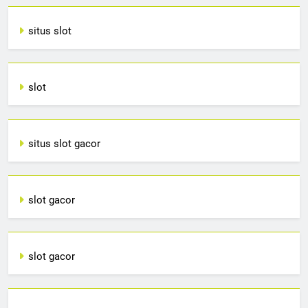
situs slot
slot
situs slot gacor
slot gacor
slot gacor