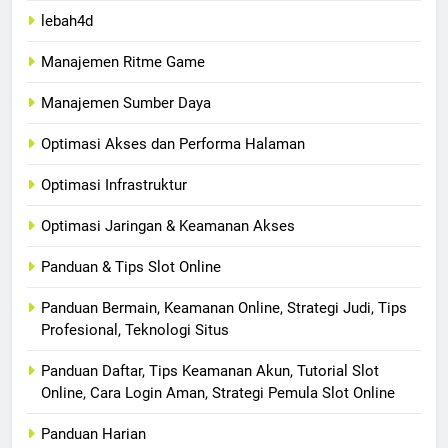
lebah4d
Manajemen Ritme Game
Manajemen Sumber Daya
Optimasi Akses dan Performa Halaman
Optimasi Infrastruktur
Optimasi Jaringan & Keamanan Akses
Panduan & Tips Slot Online
Panduan Bermain, Keamanan Online, Strategi Judi, Tips
Profesional, Teknologi Situs
Panduan Daftar, Tips Keamanan Akun, Tutorial Slot
Online, Cara Login Aman, Strategi Pemula Slot Online
Panduan Harian