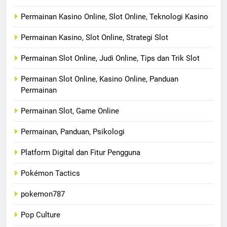
Permainan Kasino Online, Slot Online, Teknologi Kasino
Permainan Kasino, Slot Online, Strategi Slot
Permainan Slot Online, Judi Online, Tips dan Trik Slot
Permainan Slot Online, Kasino Online, Panduan
Permainan
Permainan Slot, Game Online
Permainan, Panduan, Psikologi
Platform Digital dan Fitur Pengguna
Pokémon Tactics
pokemon787
Pop Culture