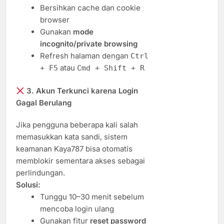
Bersihkan cache dan cookie
browser
Gunakan
mode
incognito/private browsing
Refresh halaman dengan
Ctrl
atau
+ F5
Cmd + Shift + R
3.
Akun Terkunci karena Login
Gagal Berulang
Jika pengguna beberapa kali salah
memasukkan kata sandi, sistem
keamanan Kaya787 bisa otomatis
memblokir sementara akses sebagai
perlindungan.
Solusi:
Tunggu 10–30 menit sebelum
mencoba login ulang
Gunakan fitur
reset password