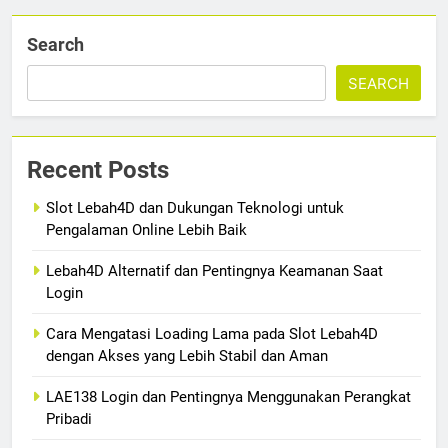
Search
SEARCH
Recent Posts
Slot Lebah4D dan Dukungan Teknologi untuk
Pengalaman Online Lebih Baik
Lebah4D Alternatif dan Pentingnya Keamanan Saat
Login
Cara Mengatasi Loading Lama pada Slot Lebah4D
dengan Akses yang Lebih Stabil dan Aman
LAE138 Login dan Pentingnya Menggunakan Perangkat
Pribadi