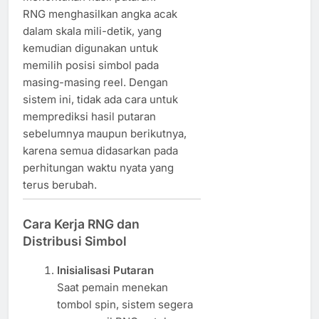
RNG menghasilkan angka acak
dalam skala mili-detik, yang
kemudian digunakan untuk
memilih posisi simbol pada
masing-masing reel. Dengan
sistem ini, tidak ada cara untuk
memprediksi hasil putaran
sebelumnya maupun berikutnya,
karena semua didasarkan pada
perhitungan waktu nyata yang
terus berubah.
Cara Kerja RNG dan
Distribusi Simbol
Inisialisasi Putaran
Saat pemain menekan
tombol spin, sistem segera