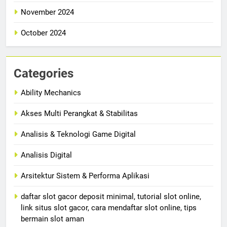
November 2024
October 2024
Categories
Ability Mechanics
Akses Multi Perangkat & Stabilitas
Analisis & Teknologi Game Digital
Analisis Digital
Arsitektur Sistem & Performa Aplikasi
daftar slot gacor deposit minimal, tutorial slot online,
link situs slot gacor, cara mendaftar slot online, tips
bermain slot aman