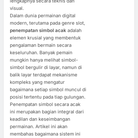
lengkapnya secara teknis dan
visual.
Dalam dunia permainan digital
modern, terutama pada genre slot,
penempatan simbol acak
adalah
elemen krusial yang membentuk
pengalaman bermain secara
keseluruhan. Banyak pemain
mungkin hanya melihat simbol-
simbol bergulir di layar, namun di
balik layar terdapat mekanisme
kompleks yang mengatur
bagaimana setiap simbol muncul di
posisi tertentu pada tiap gulungan.
Penempatan simbol secara acak
ini merupakan bagian integral dari
keadilan dan keseimbangan
permainan. Artikel ini akan
membahas bagaimana sistem ini