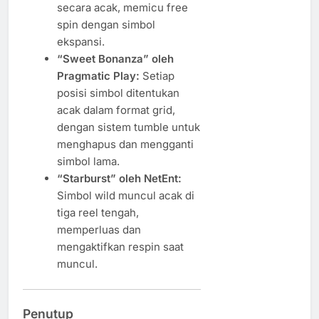
secara acak, memicu free
spin dengan simbol
ekspansi.
“Sweet Bonanza” oleh
Pragmatic Play:
Setiap
posisi simbol ditentukan
acak dalam format grid,
dengan sistem tumble untuk
menghapus dan mengganti
simbol lama.
“Starburst” oleh NetEnt:
Simbol wild muncul acak di
tiga reel tengah,
memperluas dan
mengaktifkan respin saat
muncul.
Penutup