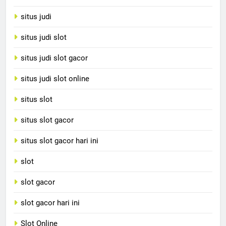
situs judi
situs judi slot
situs judi slot gacor
situs judi slot online
situs slot
situs slot gacor
situs slot gacor hari ini
slot
slot gacor
slot gacor hari ini
Slot Online