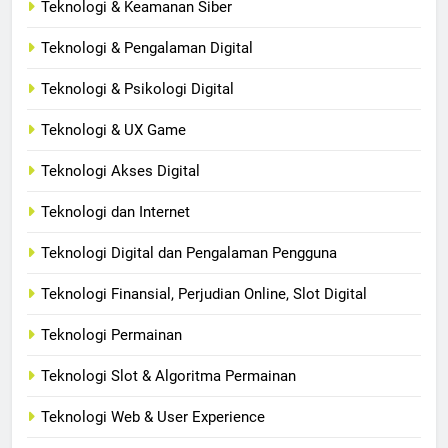
Teknologi & Keamanan Siber
Teknologi & Pengalaman Digital
Teknologi & Psikologi Digital
Teknologi & UX Game
Teknologi Akses Digital
Teknologi dan Internet
Teknologi Digital dan Pengalaman Pengguna
Teknologi Finansial, Perjudian Online, Slot Digital
Teknologi Permainan
Teknologi Slot & Algoritma Permainan
Teknologi Web & User Experience