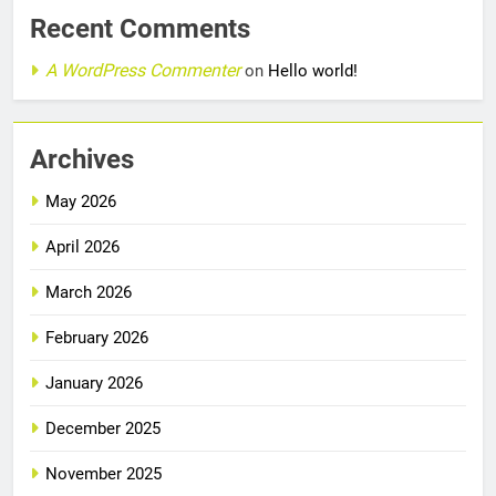
Recent Comments
A WordPress Commenter
on
Hello world!
Archives
May 2026
April 2026
March 2026
February 2026
January 2026
December 2025
November 2025