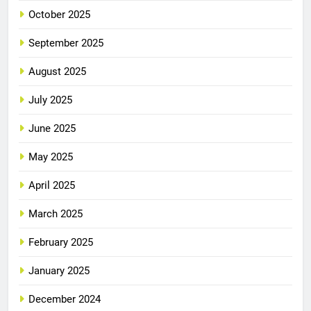
October 2025
September 2025
August 2025
July 2025
June 2025
May 2025
April 2025
March 2025
February 2025
January 2025
December 2024