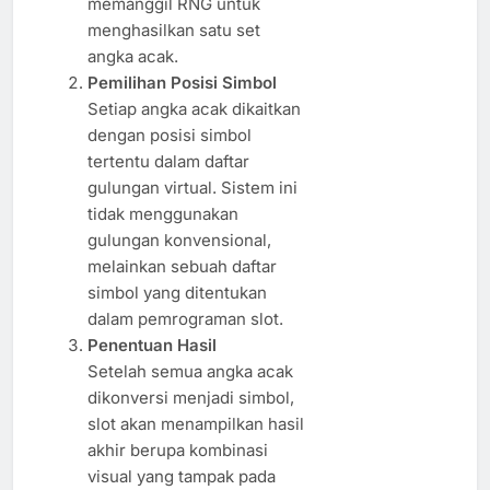
memanggil RNG untuk
menghasilkan satu set
angka acak.
Pemilihan Posisi Simbol
Setiap angka acak dikaitkan
dengan posisi simbol
tertentu dalam daftar
gulungan virtual. Sistem ini
tidak menggunakan
gulungan konvensional,
melainkan sebuah daftar
simbol yang ditentukan
dalam pemrograman slot.
Penentuan Hasil
Setelah semua angka acak
dikonversi menjadi simbol,
slot akan menampilkan hasil
akhir berupa kombinasi
visual yang tampak pada