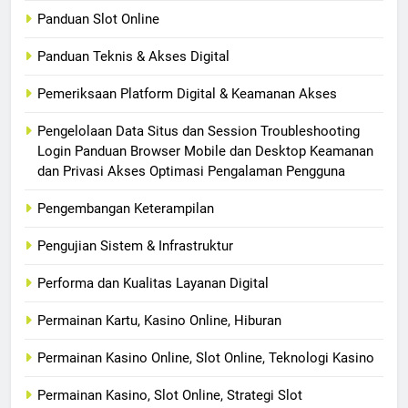
Panduan Slot Online
Panduan Teknis & Akses Digital
Pemeriksaan Platform Digital & Keamanan Akses
Pengelolaan Data Situs dan Session Troubleshooting
Login Panduan Browser Mobile dan Desktop Keamanan
dan Privasi Akses Optimasi Pengalaman Pengguna
Pengembangan Keterampilan
Pengujian Sistem & Infrastruktur
Performa dan Kualitas Layanan Digital
Permainan Kartu, Kasino Online, Hiburan
Permainan Kasino Online, Slot Online, Teknologi Kasino
Permainan Kasino, Slot Online, Strategi Slot