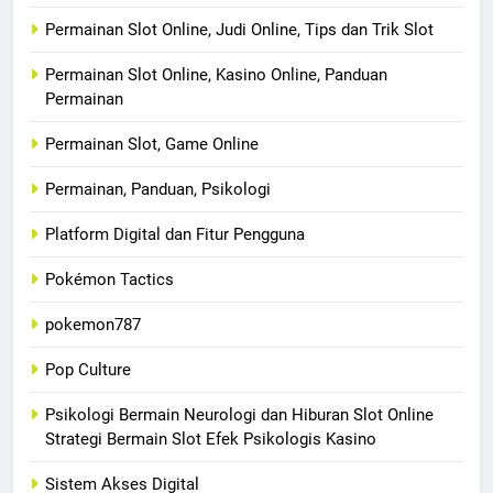
Permainan Slot Online, Judi Online, Tips dan Trik Slot
Permainan Slot Online, Kasino Online, Panduan
Permainan
Permainan Slot, Game Online
Permainan, Panduan, Psikologi
Platform Digital dan Fitur Pengguna
Pokémon Tactics
pokemon787
Pop Culture
Psikologi Bermain Neurologi dan Hiburan Slot Online
Strategi Bermain Slot Efek Psikologis Kasino
Sistem Akses Digital