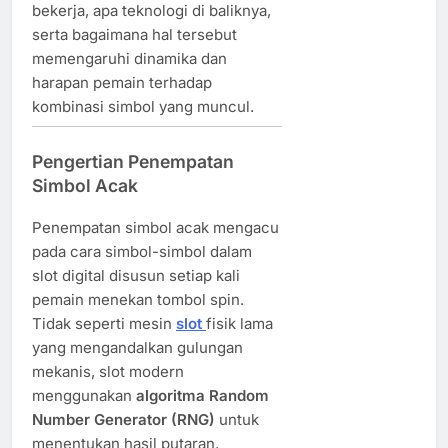
bekerja, apa teknologi di baliknya,
serta bagaimana hal tersebut
memengaruhi dinamika dan
harapan pemain terhadap
kombinasi simbol yang muncul.
Pengertian Penempatan
Simbol Acak
Penempatan simbol acak mengacu
pada cara simbol-simbol dalam
slot digital disusun setiap kali
pemain menekan tombol spin.
Tidak seperti mesin
slot
fisik lama
yang mengandalkan gulungan
mekanis, slot modern
menggunakan
algoritma Random
Number Generator (RNG)
untuk
menentukan hasil putaran.