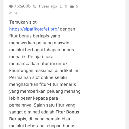
7b2a00b
1 year ago
0
6
mins
Temukan slot
https://sipafikotafef.org/
dengan
fitur bonus berlapis yang
menawarkan peluang maxwin
melalui berbagai tahapan bonus
menarik. Pelajari cara
memanfaatkan fitur ini untuk
keuntungan maksimal di artikel ini!
Permainan slot online selalu
menghadirkan fitur-fitur menarik
yang memberikan peluang menang
lebih besar kepada para
pemainnya. Salah satu fitur yang
sangat diminati adalah
Fitur Bonus
Berlapis
, di mana pemain bisa
melalui beberapa tahapan bonus