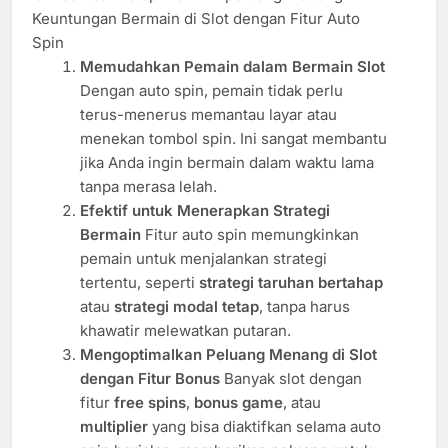
Keuntungan Bermain di Slot dengan Fitur Auto
Spin
Memudahkan Pemain dalam Bermain Slot
Dengan auto spin, pemain tidak perlu
terus-menerus memantau layar atau
menekan tombol spin. Ini sangat membantu
jika Anda ingin bermain dalam waktu lama
tanpa merasa lelah.
Efektif untuk Menerapkan Strategi
Bermain
Fitur auto spin memungkinkan
pemain untuk menjalankan strategi
tertentu, seperti
strategi taruhan bertahap
atau
strategi modal tetap
, tanpa harus
khawatir melewatkan putaran.
Mengoptimalkan Peluang Menang di Slot
dengan Fitur Bonus
Banyak slot dengan
fitur
free spins
,
bonus game
, atau
multiplier
yang bisa diaktifkan selama auto