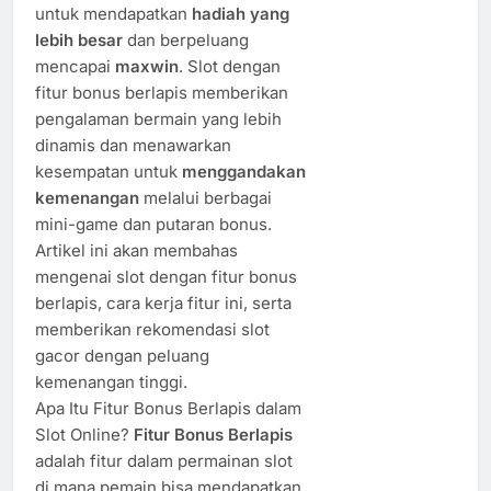
untuk mendapatkan
hadiah yang
lebih besar
dan berpeluang
mencapai
maxwin
. Slot dengan
fitur bonus berlapis memberikan
pengalaman bermain yang lebih
dinamis dan menawarkan
kesempatan untuk
menggandakan
kemenangan
melalui berbagai
mini-game dan putaran bonus.
Artikel ini akan membahas
mengenai slot dengan fitur bonus
berlapis, cara kerja fitur ini, serta
memberikan rekomendasi slot
gacor dengan peluang
kemenangan tinggi.
Apa Itu Fitur Bonus Berlapis dalam
Slot Online?
Fitur Bonus Berlapis
adalah fitur dalam permainan slot
di mana pemain bisa mendapatkan