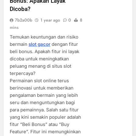
Bonus: Apakah Layak
Dicoba?
7b2a00b
1 year ago
0
8
mins
Temukan keuntungan dan risiko
bermain
slot gacor
dengan fitur
beli bonus. Apakah fitur ini layak
dicoba untuk meningkatkan
peluang menang di situs slot
terpercaya?
Permainan slot online terus
berinovasi untuk memberikan
pengalaman bermain yang lebih
seru dan menguntungkan bagi
para pemainnya. Salah satu fitur
yang kini semakin populer adalah
fitur “Beli Bonus” atau “Buy
Feature”. Fitur ini memungkinkan