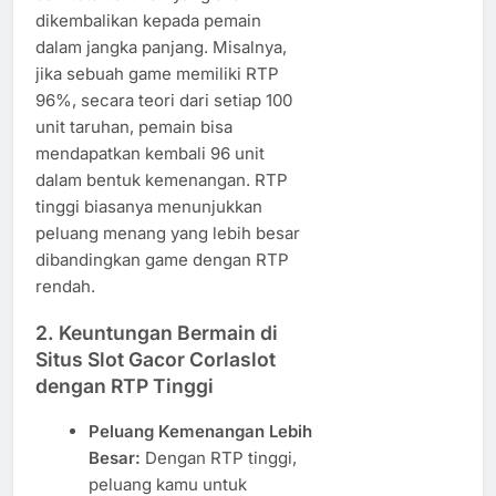
dikembalikan kepada pemain
dalam jangka panjang. Misalnya,
jika sebuah game memiliki RTP
96%, secara teori dari setiap 100
unit taruhan, pemain bisa
mendapatkan kembali 96 unit
dalam bentuk kemenangan. RTP
tinggi biasanya menunjukkan
peluang menang yang lebih besar
dibandingkan game dengan RTP
rendah.
2. Keuntungan Bermain di
Situs Slot Gacor Corlaslot
dengan RTP Tinggi
Peluang Kemenangan Lebih
Besar:
Dengan RTP tinggi,
peluang kamu untuk