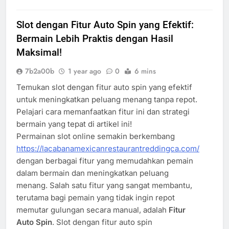
Slot dengan Fitur Auto Spin yang Efektif:
Bermain Lebih Praktis dengan Hasil
Maksimal!
7b2a00b
1 year ago
0
6 mins
Temukan slot dengan fitur auto spin yang efektif
untuk meningkatkan peluang menang tanpa repot.
Pelajari cara memanfaatkan fitur ini dan strategi
bermain yang tepat di artikel ini!
Permainan slot online semakin berkembang
https://lacabanamexicanrestaurantreddingca.com/
dengan berbagai fitur yang memudahkan pemain
dalam bermain dan meningkatkan peluang
menang. Salah satu fitur yang sangat membantu,
terutama bagi pemain yang tidak ingin repot
memutar gulungan secara manual, adalah
Fitur
Auto Spin
. Slot dengan fitur auto spin