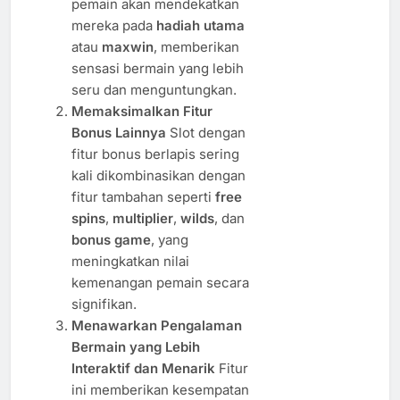
pemain akan mendekatkan
mereka pada
hadiah utama
atau
maxwin
, memberikan
sensasi bermain yang lebih
seru dan menguntungkan.
Memaksimalkan Fitur
Bonus Lainnya
Slot dengan
fitur bonus berlapis sering
kali dikombinasikan dengan
fitur tambahan seperti
free
spins
,
multiplier
,
wilds
, dan
bonus game
, yang
meningkatkan nilai
kemenangan pemain secara
signifikan.
Menawarkan Pengalaman
Bermain yang Lebih
Interaktif dan Menarik
Fitur
ini memberikan kesempatan