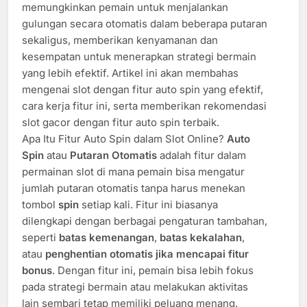
memungkinkan pemain untuk menjalankan
gulungan secara otomatis dalam beberapa putaran
sekaligus, memberikan kenyamanan dan
kesempatan untuk menerapkan strategi bermain
yang lebih efektif. Artikel ini akan membahas
mengenai slot dengan fitur auto spin yang efektif,
cara kerja fitur ini, serta memberikan rekomendasi
slot gacor dengan fitur auto spin terbaik.
Apa Itu Fitur Auto Spin dalam Slot Online?
Auto
Spin
atau
Putaran Otomatis
adalah fitur dalam
permainan slot di mana pemain bisa mengatur
jumlah putaran otomatis tanpa harus menekan
tombol
spin
setiap kali. Fitur ini biasanya
dilengkapi dengan berbagai pengaturan tambahan,
seperti
batas kemenangan
,
batas kekalahan
,
atau
penghentian otomatis jika mencapai fitur
bonus
. Dengan fitur ini, pemain bisa lebih fokus
pada strategi bermain atau melakukan aktivitas
lain sembari tetap memiliki peluang menang.