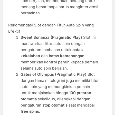
spin berjalan, memberikan peluang untuk
menang besar tanpa harus mengintervensi
permainan.
Rekomendasi Slot dengan Fitur Auto Spin yang
Efektif
Sweet Bonanza (Pragmatic Play)
Slot ini
menawarkan fitur auto spin dengan
pengaturan tambahan untuk
batas
kekalahan
dan
batas kemenangan
,
memberikan kontrol penuh kepada pemain
selama auto spin berjalan.
Gates of Olympus (Pragmatic Play)
Slot
dengan tema mitologi ini juga memiliki fitur
auto spin yang memungkinkan pemain
untuk menjalankan hingga
100 putaran
otomatis
sekaligus, dilengkapi dengan
pengaturan
stop otomatis
saat mencapai
free spins
.