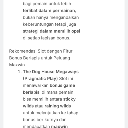
bagi pemain untuk lebih
terlibat dalam permainan
,
bukan hanya mengandalkan
keberuntungan tetapi juga
strategi dalam memilih opsi
di setiap lapisan bonus.
Rekomendasi Slot dengan Fitur
Bonus Berlapis untuk Peluang
Maxwin
The Dog House Megaways
(Pragmatic Play)
Slot ini
menawarkan
bonus game
berlapis
, di mana pemain
bisa memilih antara
sticky
wilds
atau
raining wilds
untuk melanjutkan ke tahap
bonus berikutnya dan
mendapatkan
maxwin