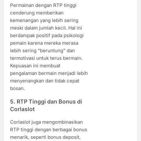
Permainan dengan RTP tinggi
cenderung memberikan
kemenangan yang lebih sering
meski dalam jumlah kecil. Hal ini
berdampak positif pada psikologi
pemain karena mereka merasa
lebih sering “beruntung” dan
termotivasi untuk terus bermain.
Kepuasan ini membuat
pengalaman bermain menjadi lebih
menyenangkan dan tidak cepat
bosan.
5. RTP Tinggi dan Bonus di
Corlaslot
Corlaslot juga mengombinasikan
RTP tinggi dengan berbagai bonus
menarik, seperti bonus deposit,