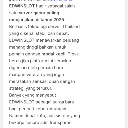
EDWINSLOT
hadir sebagai salah
satu
server gacor paling
menjanjikan di tahun 2025
.
Berbasis teknologi server Thailand
yang dikenal stabil dan cepat,
EDWINSLOT menawarkan peluang
menang tinggi bahkan untuk
pemain dengan
modal kecil
. Tidak
heran jika platform ini semakin
digemari oleh pemain baru
maupun veteran yang ingin
merasakan sensasi cuan dengan
strategi yang terukur.
Banyak yang menyebut
EDWINSLOT sebagai surga baru
bagi pencari keberuntungan.
Namun di balik itu, ada sistem yang
bekerja secara adil, transparan,