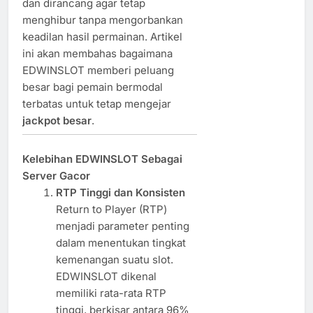
dan dirancang agar tetap
menghibur tanpa mengorbankan
keadilan hasil permainan. Artikel
ini akan membahas bagaimana
EDWINSLOT memberi peluang
besar bagi pemain bermodal
terbatas untuk tetap mengejar
jackpot besar
.
Kelebihan EDWINSLOT Sebagai
Server Gacor
RTP Tinggi dan Konsisten
Return to Player (RTP)
menjadi parameter penting
dalam menentukan tingkat
kemenangan suatu slot.
EDWINSLOT dikenal
memiliki rata-rata RTP
tinggi, berkisar antara 96%