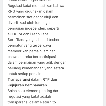
Regulasi ketat memastikan bahwa
RNG yang digunakan dalam
permainan slot gacor diuji dan
diverifikasi oleh lembaga
pengujian independen, seperti
eCOGRA dan iTech Labs.
Sertifikasi yang sah dari badan
pengatur yang terpercaya
memberikan pemain jaminan
bahwa mereka berpartisipasi
dalam permainan yang adil, dengan
peluang kemenangan yang setara
untuk setiap pemain.
Transparansi dalam RTP dan
Kejujuran Pembayaran
Salah satu elemen penting dari
regulasi yang ketat adalah
transparansi dalam Return to