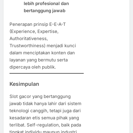
lebih profesional dan
bertanggung jawab
Penerapan prinsip E-E-A-T
(Experience, Expertise,
Authoritativeness,
Trustworthiness) menjadi kunci
dalam menciptakan konten dan
layanan yang bermutu serta
dipercaya oleh publik.
Kesimpulan
Slot gacor yang bertanggung
jawab tidak hanya lahir dari sistem
teknologi canggih, tetapi juga dari
kesadaran etis semua pihak yang
terlibat. Self-regulation, baik pada
tingkat individu maupun industri,