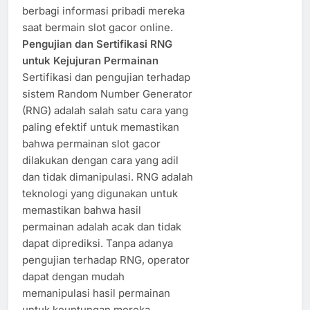
berbagi informasi pribadi mereka
saat bermain slot gacor online.
Pengujian dan Sertifikasi RNG
untuk Kejujuran Permainan
Sertifikasi dan pengujian terhadap
sistem Random Number Generator
(RNG) adalah salah satu cara yang
paling efektif untuk memastikan
bahwa permainan slot gacor
dilakukan dengan cara yang adil
dan tidak dimanipulasi. RNG adalah
teknologi yang digunakan untuk
memastikan bahwa hasil
permainan adalah acak dan tidak
dapat diprediksi. Tanpa adanya
pengujian terhadap RNG, operator
dapat dengan mudah
memanipulasi hasil permainan
untuk keuntungan mereka.