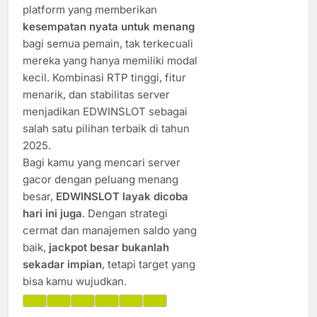
platform yang memberikan
kesempatan nyata untuk menang
bagi semua pemain, tak terkecuali
mereka yang hanya memiliki modal
kecil. Kombinasi RTP tinggi, fitur
menarik, dan stabilitas server
menjadikan EDWINSLOT sebagai
salah satu pilihan terbaik di tahun
2025.
Bagi kamu yang mencari server
gacor dengan peluang menang
besar,
EDWINSLOT layak dicoba
hari ini juga
. Dengan strategi
cermat dan manajemen saldo yang
baik,
jackpot besar bukanlah
sekadar impian
, tetapi target yang
bisa kamu wujudkan.