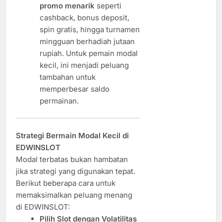
promo menarik
seperti
cashback, bonus deposit,
spin gratis, hingga turnamen
mingguan berhadiah jutaan
rupiah. Untuk pemain modal
kecil, ini menjadi peluang
tambahan untuk
memperbesar saldo
permainan.
Strategi Bermain Modal Kecil di
EDWINSLOT
Modal terbatas bukan hambatan
jika strategi yang digunakan tepat.
Berikut beberapa cara untuk
memaksimalkan peluang menang
di EDWINSLOT:
Pilih Slot dengan Volatilitas