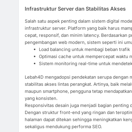
Infrastruktur Server dan Stabilitas Akses
Salah satu aspek penting dalam sistem digital mod
infrastruktur server. Platform yang baik harus m
cepat, responsif, dan minim latency. Berdasarkan pr
pengembangan web modern, sistem seperti ini u
Load balancing untuk membagi beban trafik
Optimasi cache untuk mempercepat waktu 
Sistem monitoring real-time untuk mendetek
Lebah4D mengadopsi pendekatan serupa dengan m
stabilitas akses lintas perangkat. Artinya, baik melal
maupun smartphone, pengguna tetap mendapatkan
yang konsisten.
Responsivitas desain juga menjadi bagian penting d
Dengan struktur front-end yang ringan dan teroptim
halaman dapat ditekan sehingga meningkatkan ke
sekaligus mendukung performa SEO.