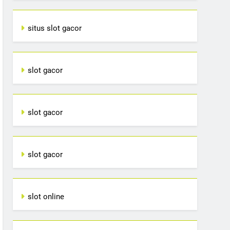
situs slot gacor
slot gacor
slot gacor
slot gacor
slot online