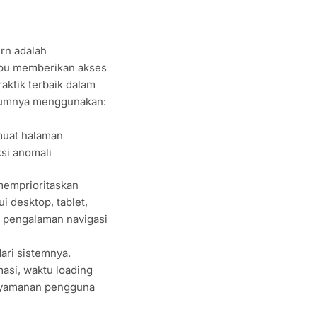
ern adalah
ampu memberikan akses
aktik terbaik dalam
mumnya menggunakan:
muat halaman
si anomali
emprioritaskan
ui desktop, tablet,
 pengalaman navigasi
ari sistemnya.
asi, waktu loading
nyamanan pengguna