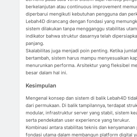
berkelanjutan atau continuous improvement memun
diperbarui mengikuti kebutuhan pengguna dan per
Lebah4D dirancang dengan fondasi yang memung
sistem dilakukan tanpa mengganggu stabilitas utama
indikator bahwa struktur dasarnya telah dipersiapk
panjang.
Skalabilitas juga menjadi poin penting. Ketika jum
bertambah, sistem harus mampu menyesuaikan kap
menurunkan performa. Arsitektur yang fleksibel 
besar dalam hal ini.
Kesimpulan
Mengenal konsep dan sistem di balik Lebah4D tida
dari permukaan. Di balik tampilannya, terdapat struk
modular, infrastruktur server yang stabil, sistem k
serta pendekatan user experience yang terukur.
Kombinasi antara stabilitas teknis dan kenyamana
fondasi utama dalam membangun platform digital y