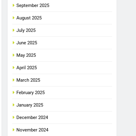
September 2025
August 2025
July 2025
June 2025
May 2025
April 2025
March 2025
February 2025
January 2025
December 2024
November 2024