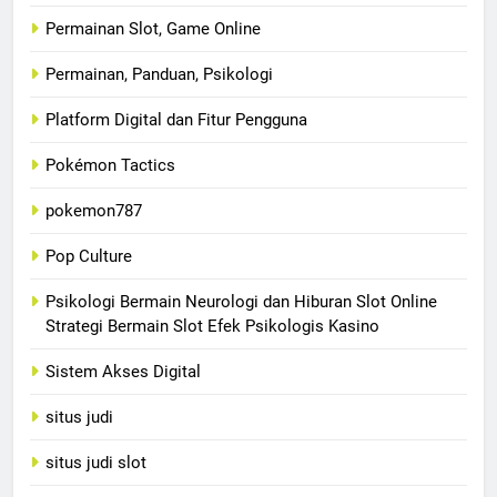
Permainan Slot, Game Online
Permainan, Panduan, Psikologi
Platform Digital dan Fitur Pengguna
Pokémon Tactics
pokemon787
Pop Culture
Psikologi Bermain Neurologi dan Hiburan Slot Online
Strategi Bermain Slot Efek Psikologis Kasino
Sistem Akses Digital
situs judi
situs judi slot