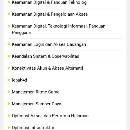
Keamanan Digital & Panduan Teknologi
Keamanan Digital & Pengelolaan Akses
Keamanan Digital, Teknologi Informasi, Panduan
Pengguna
Keamanan Login dan Akses Cadangan
Keandalan Sistem & Observabilitas
Konektivitas Akun & Akses Alternatif
lebah4d
Manajemen Ritme Game
Manajemen Sumber Daya
Optimasi Akses dan Performa Halaman
Optimasi Infrastruktur