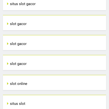
situs slot gacor
slot gacor
slot gacor
slot gacor
slot online
situs slot