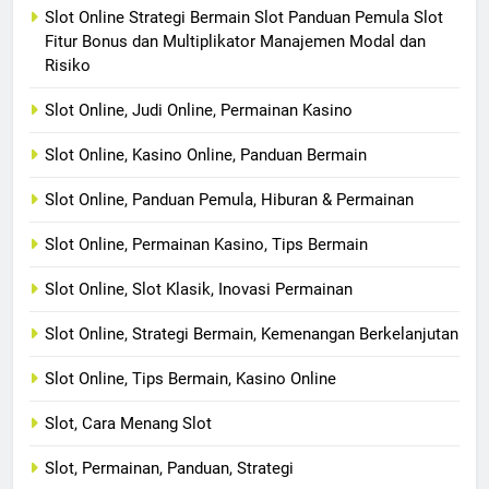
Slot Online Strategi Bermain Slot Panduan Pemula Slot
Fitur Bonus dan Multiplikator Manajemen Modal dan
Risiko
Slot Online, Judi Online, Permainan Kasino
Slot Online, Kasino Online, Panduan Bermain
Slot Online, Panduan Pemula, Hiburan & Permainan
Slot Online, Permainan Kasino, Tips Bermain
Slot Online, Slot Klasik, Inovasi Permainan
Slot Online, Strategi Bermain, Kemenangan Berkelanjutan
Slot Online, Tips Bermain, Kasino Online
Slot, Cara Menang Slot
Slot, Permainan, Panduan, Strategi