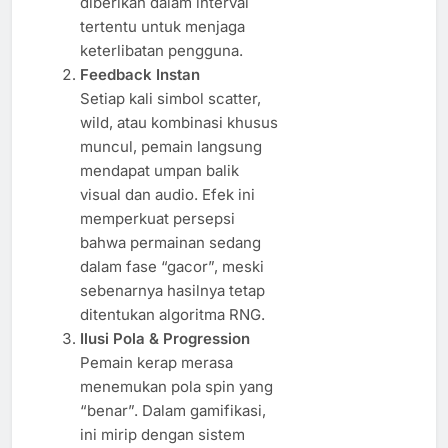
diberikan dalam interval
tertentu untuk menjaga
keterlibatan pengguna.
Feedback Instan
Setiap kali simbol scatter,
wild, atau kombinasi khusus
muncul, pemain langsung
mendapat umpan balik
visual dan audio. Efek ini
memperkuat persepsi
bahwa permainan sedang
dalam fase “gacor”, meski
sebenarnya hasilnya tetap
ditentukan algoritma RNG.
Ilusi Pola & Progression
Pemain kerap merasa
menemukan pola spin yang
“benar”. Dalam gamifikasi,
ini mirip dengan sistem