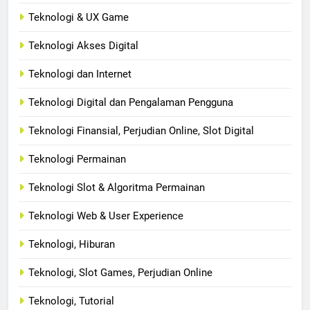
Teknologi & UX Game
Teknologi Akses Digital
Teknologi dan Internet
Teknologi Digital dan Pengalaman Pengguna
Teknologi Finansial, Perjudian Online, Slot Digital
Teknologi Permainan
Teknologi Slot & Algoritma Permainan
Teknologi Web & User Experience
Teknologi, Hiburan
Teknologi, Slot Games, Perjudian Online
Teknologi, Tutorial