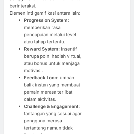
berinteraksi.
Elemen inti gamifikasi antara lain:
Progression System:
memberikan rasa
pencapaian melalui level
atau tahap tertentu.
Reward System:
insentif
berupa poin, hadiah virtual,
atau bonus untuk menjaga
motivasi.
Feedback Loop:
umpan
balik instan yang membuat
pemain merasa terlibat
dalam aktivitas.
Challenge & Engagement:
tantangan yang sesuai agar
pengguna merasa
tertantang namun tidak