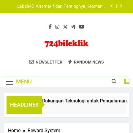
Skip
Cara Mengatasi Loading Lama pada Slot Lebah4D
to
dengan Akses yang Lebih Stabil dan Aman
content
LAE138 Login dan Pentingnya Menggunakan
Perangkat Pribadi
Slot Lebah4D dan Dukungan Teknologi untuk
Pengalaman Online Lebih Baik
Lebah4D Alternatif dan Pentingnya Keamanan
Saat Login
724 Bileklik
Cara Mengatasi Loading Lama pada Slot Lebah4D
NEWSLETTER
RANDOM NEWS
dengan Akses yang Lebih Stabil dan Aman
LAE138 Login dan Pentingnya Menggunakan
Perangkat Pribadi
MENU
ot Lebah4D dan Dukungan Teknologi untuk Pengalaman Online
HEADLINES
Months Ago
Home
Reward System