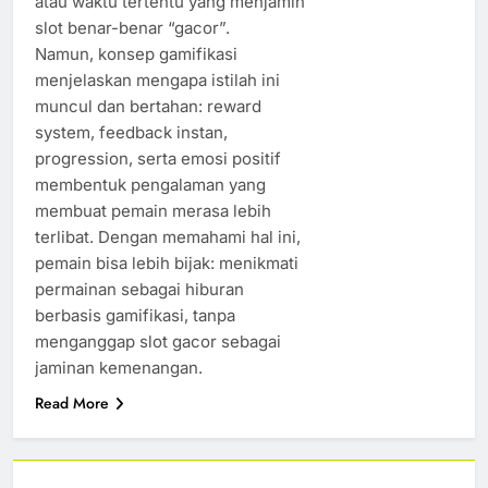
atau waktu tertentu yang menjamin
slot benar-benar “gacor”.
Namun, konsep gamifikasi
menjelaskan mengapa istilah ini
muncul dan bertahan: reward
system, feedback instan,
progression, serta emosi positif
membentuk pengalaman yang
membuat pemain merasa lebih
terlibat. Dengan memahami hal ini,
pemain bisa lebih bijak: menikmati
permainan sebagai hiburan
berbasis gamifikasi, tanpa
menganggap slot gacor sebagai
jaminan kemenangan.
Read More