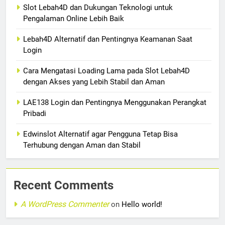
Slot Lebah4D dan Dukungan Teknologi untuk
Pengalaman Online Lebih Baik
Lebah4D Alternatif dan Pentingnya Keamanan Saat
Login
Cara Mengatasi Loading Lama pada Slot Lebah4D
dengan Akses yang Lebih Stabil dan Aman
LAE138 Login dan Pentingnya Menggunakan Perangkat
Pribadi
Edwinslot Alternatif agar Pengguna Tetap Bisa
Terhubung dengan Aman dan Stabil
Recent Comments
A WordPress Commenter
on
Hello world!