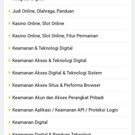
Judi Online, Olahraga, Panduan
Kasino Online, Slot Online
Kasino Online, Slot Online, Fitur Permainan
Keamanan & Teknologi Digital
Keamanan Akses & Teknologi Digital
Keamanan Akses Digital & Teknologi Sistem
Keamanan Akses Situs & Performa Browser
Keamanan Akun dan Akses Perangkat Pribadi
Keamanan Aplikasi / Keamanan API / Proteksi Login
Keamanan Digital
Keamanan Digital & Panduan Teknologi