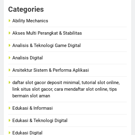
Categories
Ability Mechanics
Akses Multi Perangkat & Stabilitas
Analisis & Teknologi Game Digital
Analisis Digital
Arsitektur Sistem & Performa Aplikasi
daftar slot gacor deposit minimal, tutorial slot online,
link situs slot gacor, cara mendaftar slot online, tips
bermain slot aman
Edukasi & Informasi
Edukasi & Teknologi Digital
Edukasi Digital