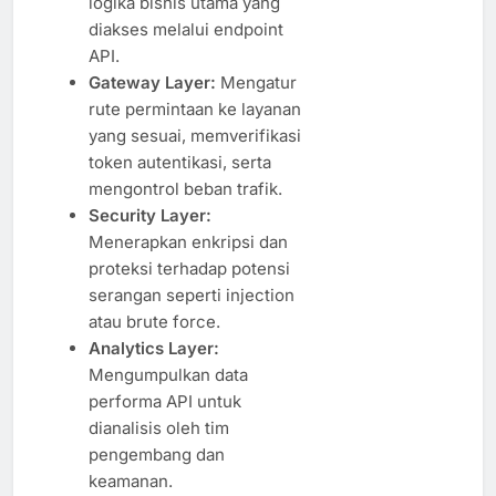
logika bisnis utama yang
diakses melalui endpoint
API.
Gateway Layer:
Mengatur
rute permintaan ke layanan
yang sesuai, memverifikasi
token autentikasi, serta
mengontrol beban trafik.
Security Layer:
Menerapkan enkripsi dan
proteksi terhadap potensi
serangan seperti injection
atau brute force.
Analytics Layer:
Mengumpulkan data
performa API untuk
dianalisis oleh tim
pengembang dan
keamanan.