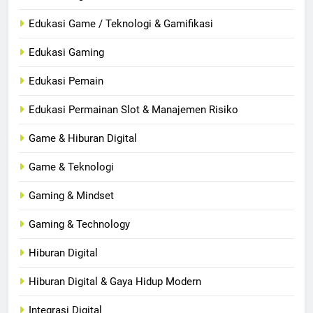
Edukasi Game / Teknologi & Gamifikasi
Edukasi Gaming
Edukasi Pemain
Edukasi Permainan Slot & Manajemen Risiko
Game & Hiburan Digital
Game & Teknologi
Gaming & Mindset
Gaming & Technology
Hiburan Digital
Hiburan Digital & Gaya Hidup Modern
Integrasi Digital