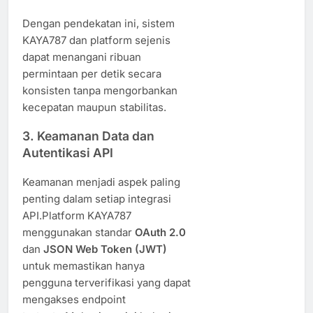
Dengan pendekatan ini, sistem
KAYA787 dan platform sejenis
dapat menangani ribuan
permintaan per detik secara
konsisten tanpa mengorbankan
kecepatan maupun stabilitas.
3. Keamanan Data dan
Autentikasi API
Keamanan menjadi aspek paling
penting dalam setiap integrasi
API.Platform KAYA787
menggunakan standar
OAuth 2.0
dan
JSON Web Token (JWT)
untuk memastikan hanya
pengguna terverifikasi yang dapat
mengakses endpoint