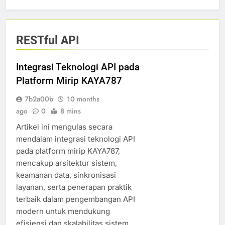
RESTful API
Integrasi Teknologi API pada
Platform Mirip KAYA787
7b2a00b
10 months
ago
0
8 mins
Artikel ini mengulas secara
mendalam integrasi teknologi API
pada platform mirip KAYA787,
mencakup arsitektur sistem,
keamanan data, sinkronisasi
layanan, serta penerapan praktik
terbaik dalam pengembangan API
modern untuk mendukung
efisiensi dan skalabilitas sistem