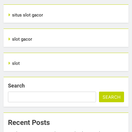
situs slot gacor
slot gacor
slot
Search
SEARCH
Recent Posts