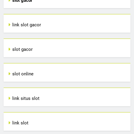
slot gacor
link slot gacor
slot gacor
slot online
link situs slot
link slot