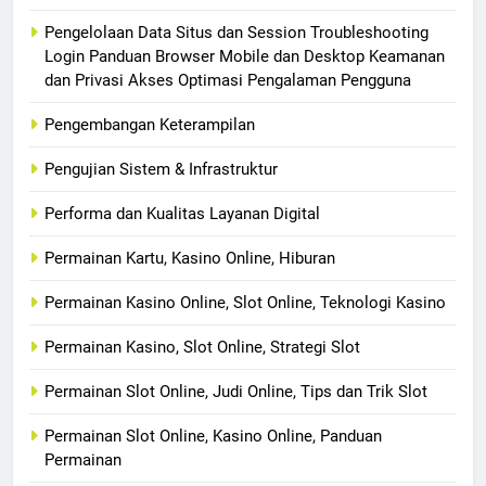
Pengelolaan Data Situs dan Session Troubleshooting
Login Panduan Browser Mobile dan Desktop Keamanan
dan Privasi Akses Optimasi Pengalaman Pengguna
Pengembangan Keterampilan
Pengujian Sistem & Infrastruktur
Performa dan Kualitas Layanan Digital
Permainan Kartu, Kasino Online, Hiburan
Permainan Kasino Online, Slot Online, Teknologi Kasino
Permainan Kasino, Slot Online, Strategi Slot
Permainan Slot Online, Judi Online, Tips dan Trik Slot
Permainan Slot Online, Kasino Online, Panduan
Permainan