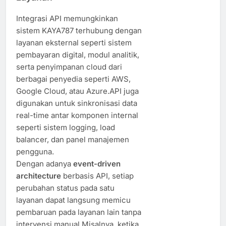
Integrasi API memungkinkan
sistem KAYA787 terhubung dengan
layanan eksternal seperti sistem
pembayaran digital, modul analitik,
serta penyimpanan cloud dari
berbagai penyedia seperti AWS,
Google Cloud, atau Azure.API juga
digunakan untuk sinkronisasi data
real-time antar komponen internal
seperti sistem logging, load
balancer, dan panel manajemen
pengguna.
Dengan adanya
event-driven
architecture
berbasis API, setiap
perubahan status pada satu
layanan dapat langsung memicu
pembaruan pada layanan lain tanpa
intervensi manual.Misalnya, ketika