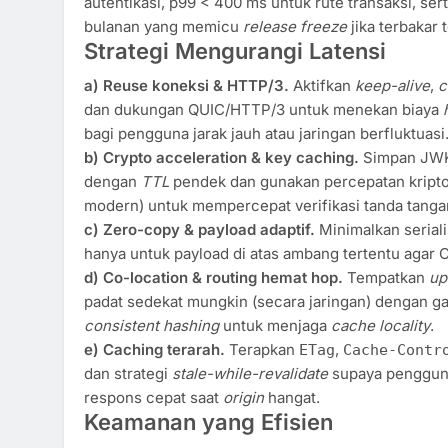
autentikasi, p99 < 400 ms untuk rute transaksi, ser
bulanan yang memicu
release freeze
jika terbakar t
Strategi Mengurangi Latensi
a) Reuse koneksi & HTTP/3.
Aktifkan
keep-alive
,
c
dan dukungan QUIC/HTTP/3 untuk menekan biaya
bagi pengguna jarak jauh atau jaringan berfluktuasi
b) Crypto acceleration & key caching.
Simpan JWK
dengan
TTL
pendek dan gunakan percepatan kripto 
modern) untuk mempercepat verifikasi tanda tanga
c) Zero-copy & payload adaptif.
Minimalkan seriali
hanya untuk payload di atas ambang tertentu agar C
d) Co-location & routing hemat hop.
Tempatkan
up
padat sedekat mungkin (secara jaringan) dengan 
consistent hashing
untuk menjaga
cache locality
.
e) Caching terarah.
Terapkan
,
ETag
Cache-Contr
dan strategi
stale-while-revalidate
supaya penggun
respons cepat saat
origin
hangat.
Keamanan yang Efisien