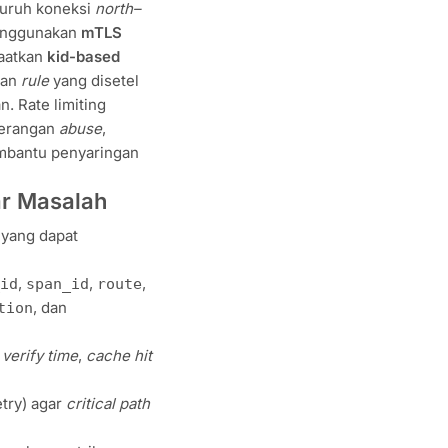
luruh koneksi
north–
nggunakan
mTLS
faatkan
kid-based
gan
rule
yang disetel
n. Rate limiting
serangan
abuse
,
bantu penyaringan
ar Masalah
 yang dapat
,
,
,
id
span_id
route
, dan
tion
verify time
,
cache hit
try) agar
critical path