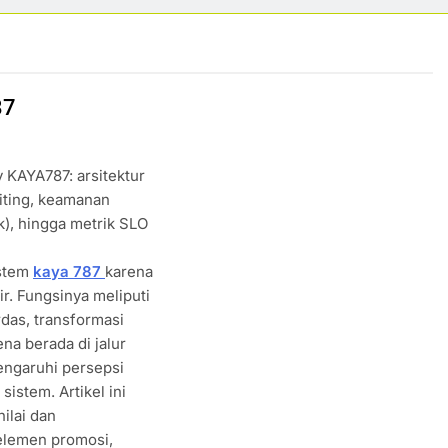
87
 KAYA787: arsitektur
imiting, keamanan
k), hingga metrik SLO
istem
kaya 787
karena
ir. Fungsinya meliputi
rdas, transformasi
na berada di jalur
engaruhi persepsi
sistem. Artikel ini
ilai dan
elemen promosi,