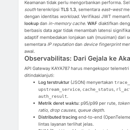
Keamanan tidak perlu mengorbankan performa. Se
south
terenkripsi
TLS 1.3
, sementara
east–west
me
dengan identitas
workload
. Verifikasi JWT meman
lookup
dan
in-memory cache
.
WAF
diaktifkan den
berbasis data agar tidak menambah latensi signifika
adaptif membedakan lonjakan sah (musiman) dari 
sementara
IP reputation
dan
device fingerprint
mem
awal.
Observabilitas: Dari Gejala ke Ak
API Gateway KAYA787 harus mengekspor telemetri
ditindaklanjuti:
Log terstruktur
(JSON) menyertakan
trace_
,
,
upstream_service
cache_status
rl_ac
.
auth_result
Metrik deret waktu
: p95/p99 per rute,
token 
ratio
,
drop causes
,
queue depth
.
Distributed tracing
end-to-end (OpenTeleme
lintas layanan terlihat jelas.