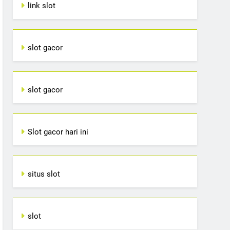
link slot
slot gacor
slot gacor
Slot gacor hari ini
situs slot
slot