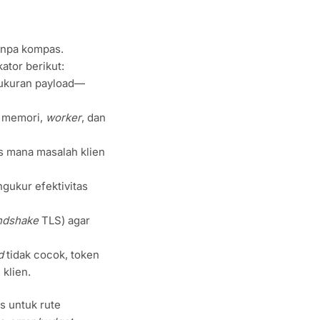
tanpa kompas.
kator berikut:
 ukuran payload—
, memori,
worker
, dan
s mana masalah klien
gukur efektivitas
ndshake
TLS) agar
d
tidak cocok, token
 klien.
s untuk rute