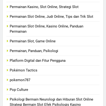
Permainan Kasino, Slot Online, Strategi Slot
Permainan Slot Online, Judi Online, Tips dan Trik Slot
Permainan Slot Online, Kasino Online, Panduan
Permainan
Permainan Slot, Game Online
Permainan, Panduan, Psikologi
Platform Digital dan Fitur Pengguna
Pokémon Tactics
pokemon787
Pop Culture
Psikologi Bermain Neurologi dan Hiburan Slot Online
Strategi Bermain Slot Efek Psikologis Kasino