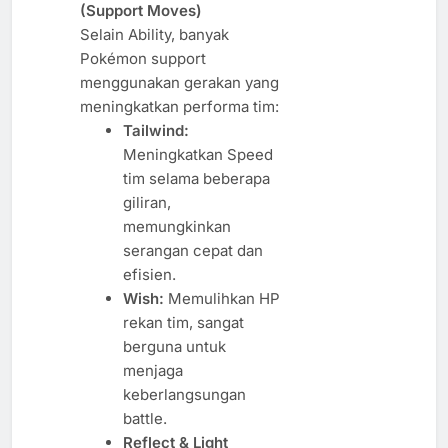
(Support Moves)
Selain Ability, banyak
Pokémon support
menggunakan gerakan yang
meningkatkan performa tim:
Tailwind:
Meningkatkan Speed
tim selama beberapa
giliran,
memungkinkan
serangan cepat dan
efisien.
Wish:
Memulihkan HP
rekan tim, sangat
berguna untuk
menjaga
keberlangsungan
battle.
Reflect & Light