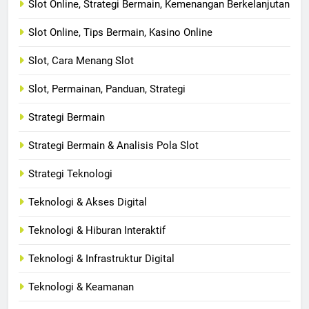
Slot Online, Strategi Bermain, Kemenangan Berkelanjutan
Slot Online, Tips Bermain, Kasino Online
Slot, Cara Menang Slot
Slot, Permainan, Panduan, Strategi
Strategi Bermain
Strategi Bermain & Analisis Pola Slot
Strategi Teknologi
Teknologi & Akses Digital
Teknologi & Hiburan Interaktif
Teknologi & Infrastruktur Digital
Teknologi & Keamanan