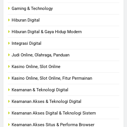
Gaming & Technology
Hiburan Digital
Hiburan Digital & Gaya Hidup Modern
Integrasi Digital
Judi Online, Olahraga, Panduan
Kasino Online, Slot Online
Kasino Online, Slot Online, Fitur Permainan
Keamanan & Teknologi Digital
Keamanan Akses & Teknologi Digital
Keamanan Akses Digital & Teknologi Sistem
Keamanan Akses Situs & Performa Browser