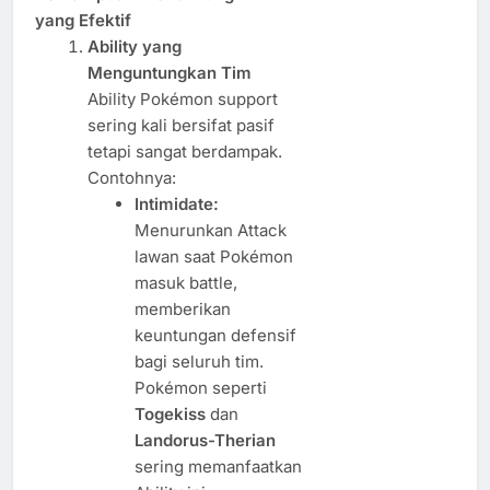
yang Efektif
Ability yang
Menguntungkan Tim
Ability Pokémon support
sering kali bersifat pasif
tetapi sangat berdampak.
Contohnya:
Intimidate:
Menurunkan Attack
lawan saat Pokémon
masuk battle,
memberikan
keuntungan defensif
bagi seluruh tim.
Pokémon seperti
Togekiss
dan
Landorus-Therian
sering memanfaatkan