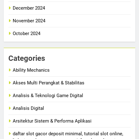
December 2024
November 2024
October 2024
Categories
Ability Mechanics
Akses Multi Perangkat & Stabilitas
Analisis & Teknologi Game Digital
Analisis Digital
Arsitektur Sistem & Performa Aplikasi
daftar slot gacor deposit minimal, tutorial slot online,