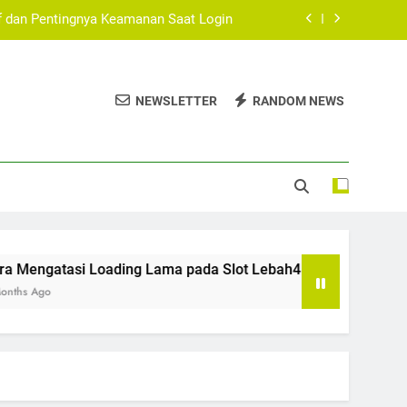
f dan Pentingnya Keamanan Saat Login
gan Akses yang Lebih Stabil dan Aman
ingnya Menggunakan Perangkat Pribadi
NEWSLETTER
RANDOM NEWS
i untuk Pengalaman Online Lebih Baik
f dan Pentingnya Keamanan Saat Login
gan Akses yang Lebih Stabil dan Aman
ingnya Menggunakan Perangkat Pribadi
si Loading Lama pada Slot Lebah4D dengan Akses yang Lebi