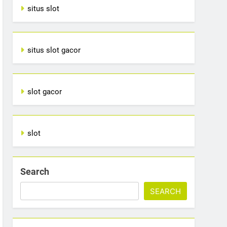
situs slot
situs slot gacor
slot gacor
slot
Search
SEARCH