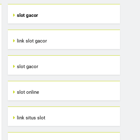
slot gacor
link slot gacor
slot gacor
slot online
link situs slot