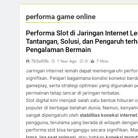
performa game online
Performa Slot di Jaringan Internet L
Tantangan, Solusi, dan Pengaruh ter
Pengalaman Bermain
7b2a00b
1 Year Ago
0
7 Mins
Jaringan internet lemah dapat memengaruhi perform
signifikan. Pelajari bagaimana kondisi koneksi be
gameplay, serta strategi optimasi yang digunakan
permainan tetap lancar di jaringan terbatas.
Slot digital kini menjadi salah satu bentuk hiburan 
populer di berbagai belahan dunia. Namun, kenyam
sangat dipengaruhi oleh
stabilitas koneksi internet
pengguna, terutama yang berada di wilayah dengan j
performa slot bisa terganggu secara signifikan. Ma
lama
,
lag saat animasi
, atau bahkan
koneksi terput