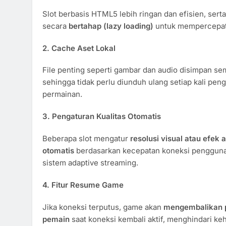
Slot berbasis HTML5 lebih ringan dan efisien, sert
secara
bertahap (lazy loading)
untuk mempercepat 
2.
Cache Aset Lokal
File penting seperti gambar dan audio disimpan se
sehingga tidak perlu diunduh ulang setiap kali pe
permainan.
3.
Pengaturan Kualitas Otomatis
Beberapa slot mengatur
resolusi visual atau efek 
otomatis
berdasarkan kecepatan koneksi pengguna
sistem adaptive streaming.
4.
Fitur Resume Game
Jika koneksi terputus, game akan
mengembalikan po
pemain
saat koneksi kembali aktif, menghindari keh