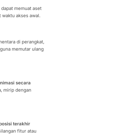
a dapat memuat aset
waktu akses awal.
mentara di perangkat,
ngguna memutar ulang
animasi secara
, mirip dengan
sisi terakhir
ilangan fitur atau