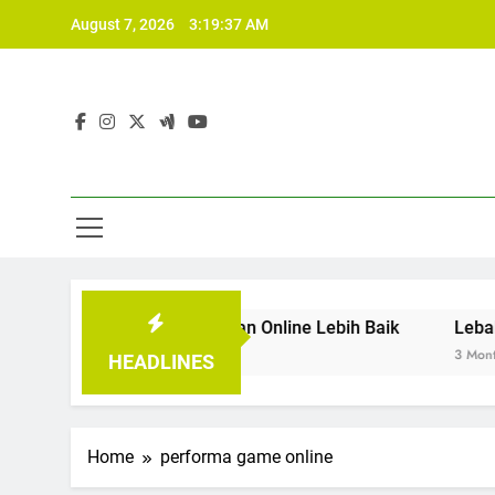
Skip
August 7, 2026
3:19:38 AM
to
content
724
gi untuk Pengalaman Online Lebih Baik
Lebah4D Altern
3 Months Ago
HEADLINES
Home
performa game online