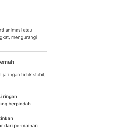
i animasi atau
ngkat, mengurangi
 Lemah
jaringan tidak stabil,
i ringan
dang berpindah
kinkan
ar dari permainan