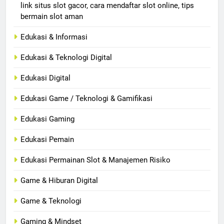
link situs slot gacor, cara mendaftar slot online, tips
bermain slot aman
Edukasi & Informasi
Edukasi & Teknologi Digital
Edukasi Digital
Edukasi Game / Teknologi & Gamifikasi
Edukasi Gaming
Edukasi Pemain
Edukasi Permainan Slot & Manajemen Risiko
Game & Hiburan Digital
Game & Teknologi
Gaming & Mindset