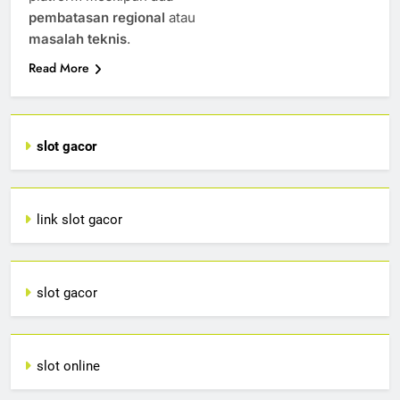
pembatasan regional
atau
masalah teknis
.
Read More
slot gacor
link slot gacor
slot gacor
slot online