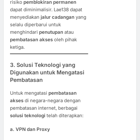
risiko
pemblokiran permanen
dapat diminimalisir. Lae138 dapat
menyediakan
jalur cadangan
yang
selalu diperbarui untuk
menghindari
penutupan
atau
pembatasan akses
oleh pihak
ketiga.
3.
Solusi Teknologi yang
Digunakan untuk Mengatasi
Pembatasan
Untuk mengatasi
pembatasan
akses
di negara-negara dengan
pembatasan internet, berbagai
solusi teknologi
telah diterapkan:
a.
VPN dan Proxy