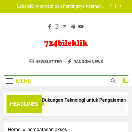
Skip
Cara Mengatasi Loading Lama pada Slot Lebah4D
to
dengan Akses yang Lebih Stabil dan Aman
content
LAE138 Login dan Pentingnya Menggunakan
Perangkat Pribadi
Slot Lebah4D dan Dukungan Teknologi untuk
Pengalaman Online Lebih Baik
Lebah4D Alternatif dan Pentingnya Keamanan
Saat Login
724 Bileklik
Cara Mengatasi Loading Lama pada Slot Lebah4D
NEWSLETTER
RANDOM NEWS
dengan Akses yang Lebih Stabil dan Aman
LAE138 Login dan Pentingnya Menggunakan
Perangkat Pribadi
MENU
ot Lebah4D dan Dukungan Teknologi untuk Pengalaman Online
HEADLINES
Months Ago
Home
pembatasan akses