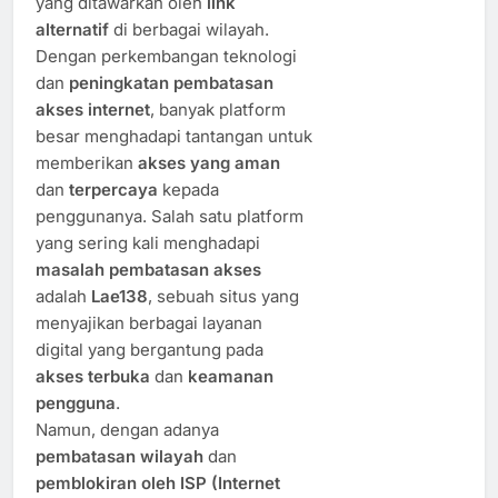
yang ditawarkan oleh
link
alternatif
di berbagai wilayah.
Dengan perkembangan teknologi
dan
peningkatan pembatasan
akses internet
, banyak platform
besar menghadapi tantangan untuk
memberikan
akses yang aman
dan
terpercaya
kepada
penggunanya. Salah satu platform
yang sering kali menghadapi
masalah pembatasan akses
adalah
Lae138
, sebuah situs yang
menyajikan berbagai layanan
digital yang bergantung pada
akses terbuka
dan
keamanan
pengguna
.
Namun, dengan adanya
pembatasan wilayah
dan
pemblokiran oleh ISP (Internet