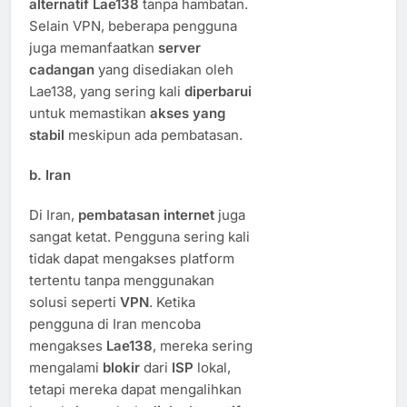
alternatif Lae138
tanpa hambatan.
Selain VPN, beberapa pengguna
juga memanfaatkan
server
cadangan
yang disediakan oleh
Lae138, yang sering kali
diperbarui
untuk memastikan
akses yang
stabil
meskipun ada pembatasan.
b.
Iran
Di Iran,
pembatasan internet
juga
sangat ketat. Pengguna sering kali
tidak dapat mengakses platform
tertentu tanpa menggunakan
solusi seperti
VPN
. Ketika
pengguna di Iran mencoba
mengakses
Lae138
, mereka sering
mengalami
blokir
dari
ISP
lokal,
tetapi mereka dapat mengalihkan