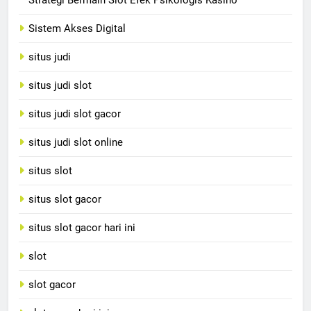
Strategi Bermain Slot Efek Psikologis Kasino
Sistem Akses Digital
situs judi
situs judi slot
situs judi slot gacor
situs judi slot online
situs slot
situs slot gacor
situs slot gacor hari ini
slot
slot gacor