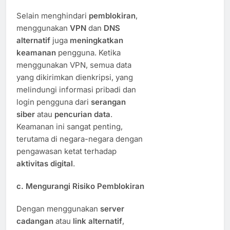
Selain menghindari
pemblokiran
,
menggunakan
VPN
dan
DNS
alternatif
juga
meningkatkan
keamanan
pengguna. Ketika
menggunakan VPN, semua data
yang dikirimkan dienkripsi, yang
melindungi informasi pribadi dan
login pengguna dari
serangan
siber
atau
pencurian data
.
Keamanan ini sangat penting,
terutama di negara-negara dengan
pengawasan ketat terhadap
aktivitas digital
.
c.
Mengurangi Risiko Pemblokiran
Dengan menggunakan
server
cadangan
atau
link alternatif
,