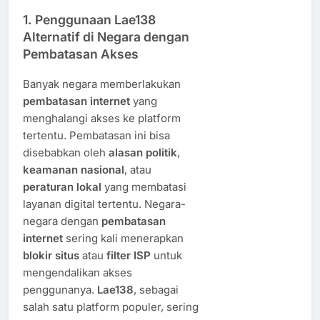
1.
Penggunaan Lae138
Alternatif di Negara dengan
Pembatasan Akses
Banyak negara memberlakukan
pembatasan internet
yang
menghalangi akses ke platform
tertentu. Pembatasan ini bisa
disebabkan oleh
alasan politik
,
keamanan nasional
, atau
peraturan lokal
yang membatasi
layanan digital tertentu. Negara-
negara dengan
pembatasan
internet
sering kali menerapkan
blokir situs
atau
filter ISP
untuk
mengendalikan akses
penggunanya.
Lae138
, sebagai
salah satu platform populer, sering