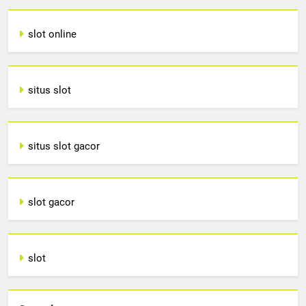
slot online
situs slot
situs slot gacor
slot gacor
slot