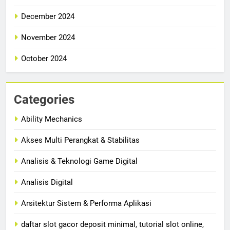
December 2024
November 2024
October 2024
Categories
Ability Mechanics
Akses Multi Perangkat & Stabilitas
Analisis & Teknologi Game Digital
Analisis Digital
Arsitektur Sistem & Performa Aplikasi
daftar slot gacor deposit minimal, tutorial slot online,