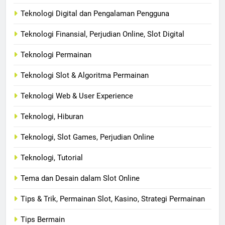
Teknologi Digital dan Pengalaman Pengguna
Teknologi Finansial, Perjudian Online, Slot Digital
Teknologi Permainan
Teknologi Slot & Algoritma Permainan
Teknologi Web & User Experience
Teknologi, Hiburan
Teknologi, Slot Games, Perjudian Online
Teknologi, Tutorial
Tema dan Desain dalam Slot Online
Tips & Trik, Permainan Slot, Kasino, Strategi Permainan
Tips Bermain