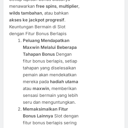
menawarkan
free spins
,
multiplier
,
wilds tambahan
, atau bahkan
akses ke jackpot progresif
.
Keuntungan Bermain di Slot
dengan Fitur Bonus Berlapis
Peluang Mendapatkan
Maxwin Melalui Beberapa
Tahapan Bonus
Dengan
fitur bonus berlapis, setiap
tahapan yang diselesaikan
pemain akan mendekatkan
mereka pada
hadiah utama
atau
maxwin
, memberikan
sensasi bermain yang lebih
seru dan menguntungkan.
Memaksimalkan Fitur
Bonus Lainnya
Slot dengan
fitur bonus berlapis sering