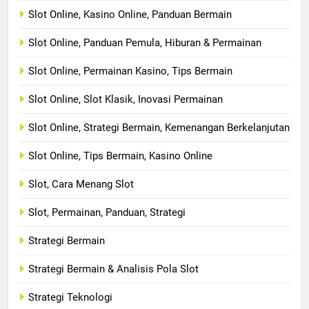
Slot Online, Kasino Online, Panduan Bermain
Slot Online, Panduan Pemula, Hiburan & Permainan
Slot Online, Permainan Kasino, Tips Bermain
Slot Online, Slot Klasik, Inovasi Permainan
Slot Online, Strategi Bermain, Kemenangan Berkelanjutan
Slot Online, Tips Bermain, Kasino Online
Slot, Cara Menang Slot
Slot, Permainan, Panduan, Strategi
Strategi Bermain
Strategi Bermain & Analisis Pola Slot
Strategi Teknologi