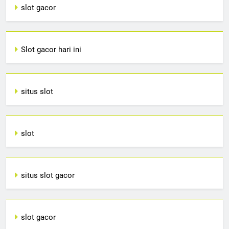
slot gacor
Slot gacor hari ini
situs slot
slot
situs slot gacor
slot gacor