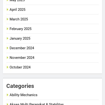
May 2025
April 2025
March 2025
February 2025
January 2025
December 2024
November 2024
October 2024
Categories
Ability Mechanics
Akses Multi Perangkat & Stabilitas