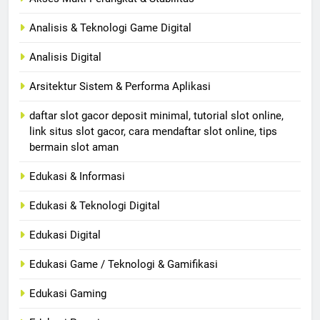
Analisis & Teknologi Game Digital
Analisis Digital
Arsitektur Sistem & Performa Aplikasi
daftar slot gacor deposit minimal, tutorial slot online,
link situs slot gacor, cara mendaftar slot online, tips
bermain slot aman
Edukasi & Informasi
Edukasi & Teknologi Digital
Edukasi Digital
Edukasi Game / Teknologi & Gamifikasi
Edukasi Gaming