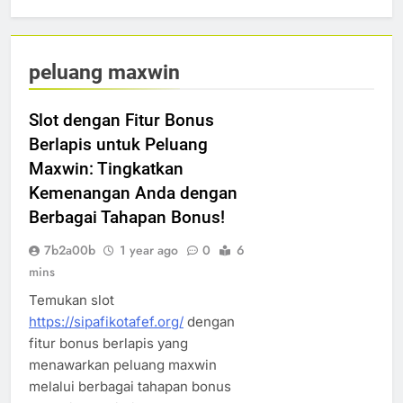
peluang maxwin
Slot dengan Fitur Bonus
Berlapis untuk Peluang
Maxwin: Tingkatkan
Kemenangan Anda dengan
Berbagai Tahapan Bonus!
7b2a00b
1 year ago
0
6
mins
Temukan slot
https://sipafikotafef.org/
dengan
fitur bonus berlapis yang
menawarkan peluang maxwin
melalui berbagai tahapan bonus