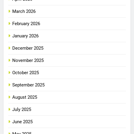
March 2026
February 2026
January 2026
December 2025
November 2025
October 2025
September 2025
August 2025
July 2025
June 2025