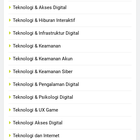
Teknologi & Akses Digital
Teknologi & Hiburan Interaktif
Teknologi & Infrastruktur Digital
Teknologi & Keamanan
Teknologi & Keamanan Akun
Teknologi & Keamanan Siber
Teknologi & Pengalaman Digital
Teknologi & Psikologi Digital
Teknologi & UX Game
Teknologi Akses Digital
Teknologi dan Internet