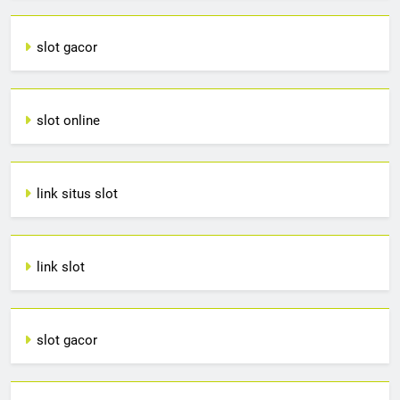
slot gacor
slot online
link situs slot
link slot
slot gacor