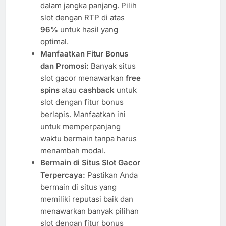
dalam jangka panjang. Pilih
slot dengan RTP di atas
96%
untuk hasil yang
optimal.
Manfaatkan Fitur Bonus
dan Promosi:
Banyak situs
slot gacor menawarkan
free
spins
atau
cashback
untuk
slot dengan fitur bonus
berlapis. Manfaatkan ini
untuk memperpanjang
waktu bermain tanpa harus
menambah modal.
Bermain di Situs Slot Gacor
Terpercaya:
Pastikan Anda
bermain di situs yang
memiliki reputasi baik dan
menawarkan banyak pilihan
slot dengan fitur bonus