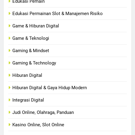
Edukasi Pemain
Edukasi Permainan Slot & Manajemen Risiko
Game & Hiburan Digital
Game & Teknologi
Gaming & Mindset
Gaming & Technology
Hiburan Digital
Hiburan Digital & Gaya Hidup Modern
Integrasi Digital
Judi Online, Olahraga, Panduan
Kasino Online, Slot Online