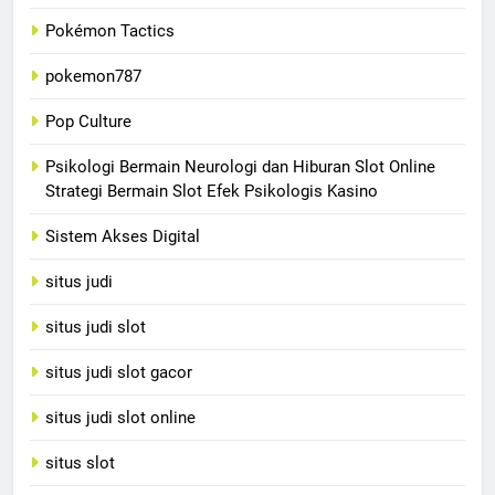
Pokémon Tactics
pokemon787
Pop Culture
Psikologi Bermain Neurologi dan Hiburan Slot Online
Strategi Bermain Slot Efek Psikologis Kasino
Sistem Akses Digital
situs judi
situs judi slot
situs judi slot gacor
situs judi slot online
situs slot