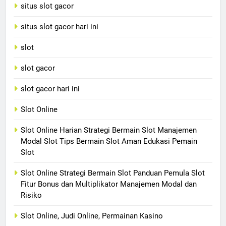
situs slot gacor
situs slot gacor hari ini
slot
slot gacor
slot gacor hari ini
Slot Online
Slot Online Harian Strategi Bermain Slot Manajemen
Modal Slot Tips Bermain Slot Aman Edukasi Pemain
Slot
Slot Online Strategi Bermain Slot Panduan Pemula Slot
Fitur Bonus dan Multiplikator Manajemen Modal dan
Risiko
Slot Online, Judi Online, Permainan Kasino