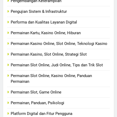
Pengembangan Keterampilan
Pengujian Sistem & Infrastruktur
Performa dan Kualitas Layanan Digital
Permainan Kartu, Kasino Online, Hiburan
Permainan Kasino Online, Slot Online, Teknologi Kasino
Permainan Kasino, Slot Online, Strategi Slot
Permainan Slot Online, Judi Online, Tips dan Trik Slot
Permainan Slot Online, Kasino Online, Panduan
Permainan
Permainan Slot, Game Online
Permainan, Panduan, Psikologi
Platform Digital dan Fitur Pengguna