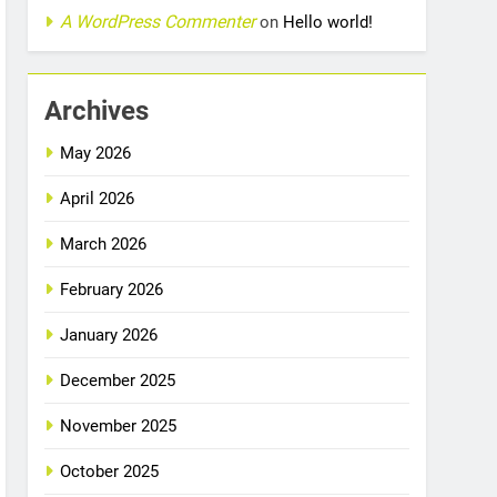
A WordPress Commenter
on
Hello world!
Archives
May 2026
April 2026
March 2026
February 2026
January 2026
December 2025
November 2025
October 2025