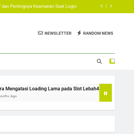
f dan Pentingnya Keamanan Saat Login
gan Akses yang Lebih Stabil dan Aman
ingnya Menggunakan Perangkat Pribadi
NEWSLETTER
RANDOM NEWS
i untuk Pengalaman Online Lebih Baik
f dan Pentingnya Keamanan Saat Login
gan Akses yang Lebih Stabil dan Aman
ingnya Menggunakan Perangkat Pribadi
 Loading Lama pada Slot Lebah4D dengan Akses yang Lebih S