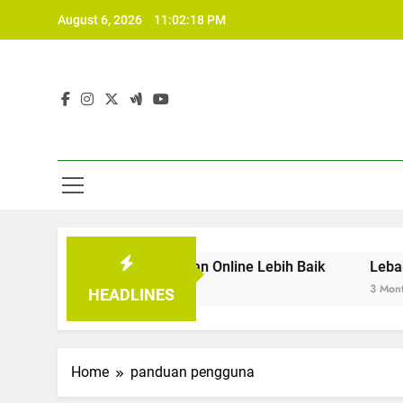
Skip
August 6, 2026
11:02:19 PM
to
content
724
 untuk Pengalaman Online Lebih Baik
Lebah4D Alternat
3 Months Ago
HEADLINES
Home
panduan pengguna