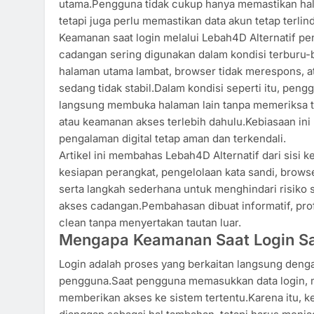
utama.Pengguna tidak cukup hanya memastikan hal
tetapi juga perlu memastikan data akun tetap terlin
Keamanan saat login melalui Lebah4D Alternatif pe
cadangan sering digunakan dalam kondisi terburu-b
halaman utama lambat, browser tidak merespons, at
sedang tidak stabil.Dalam kondisi seperti itu, pengg
langsung membuka halaman lain tanpa memeriksa ta
atau keamanan akses terlebih dahulu.Kebiasaan ini 
pengalaman digital tetap aman dan terkendali.
Artikel ini membahas Lebah4D Alternatif dari sisi 
kesiapan perangkat, pengelolaan kata sandi, browse
serta langkah sederhana untuk menghindari risiko
akses cadangan.Pembahasan dibuat informatif, prof
clean tanpa menyertakan tautan luar.
Mengapa Keamanan Saat Login Sa
Login adalah proses yang berkaitan langsung denga
pengguna.Saat pengguna memasukkan data login,
memberikan akses ke sistem tertentu.Karena itu, k