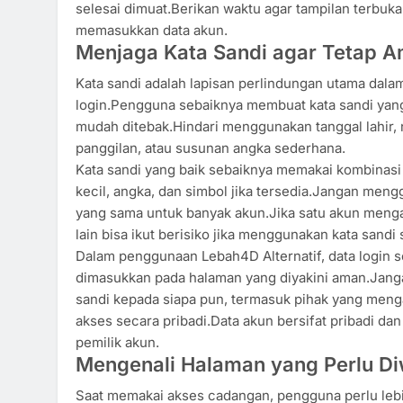
selesai dimuat.Berikan waktu agar tampilan terbu
memasukkan data akun.
Menjaga Kata Sandi agar Tetap 
Kata sandi adalah lapisan perlindungan utama dala
login.Pengguna sebaiknya membuat kata sandi yang
mudah ditebak.Hindari menggunakan tanggal lahir,
panggilan, atau susunan angka sederhana.
Kata sandi yang baik sebaiknya memakai kombinasi 
kecil, angka, dan simbol jika tersedia.Jangan meng
yang sama untuk banyak akun.Jika satu akun meng
lain bisa ikut berisiko jika menggunakan kata sandi 
Dalam penggunaan Lebah4D Alternatif, data login 
dimasukkan pada halaman yang diyakini aman.Jan
sandi kepada siapa pun, termasuk pihak yang men
akses secara pribadi.Data akun bersifat pribadi dan
pemilik akun.
Mengenali Halaman yang Perlu D
Saat memakai akses cadangan, pengguna perlu lebih