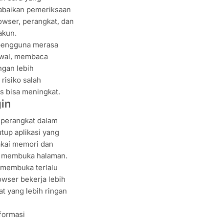
abaikan pemeriksaan
owser, perangkat, dan
akun.
pengguna merasa
awal, membaca
ngan lebih
risiko salah
s bisa meningkat.
in
n perangkat dalam
tup aplikasi yang
akai memori dan
at membuka halaman.
i membuka terlalu
wser bekerja lebih
t yang lebih ringan
nformasi