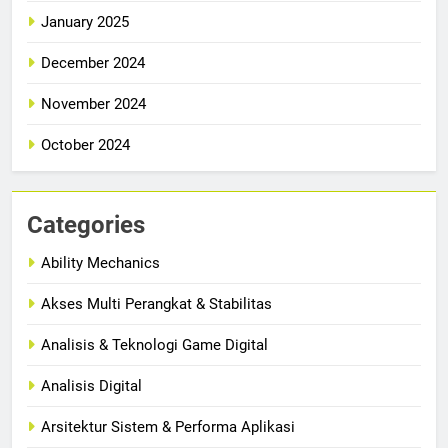
January 2025
December 2024
November 2024
October 2024
Categories
Ability Mechanics
Akses Multi Perangkat & Stabilitas
Analisis & Teknologi Game Digital
Analisis Digital
Arsitektur Sistem & Performa Aplikasi