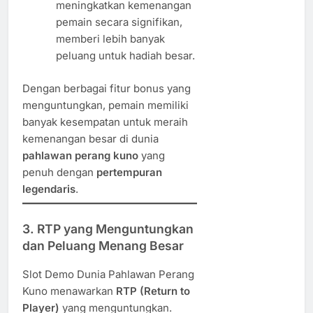
meningkatkan kemenangan
pemain secara signifikan,
memberi lebih banyak
peluang untuk hadiah besar.
Dengan berbagai fitur bonus yang
menguntungkan, pemain memiliki
banyak kesempatan untuk meraih
kemenangan besar di dunia
pahlawan perang kuno
yang
penuh dengan
pertempuran
legendaris
.
3. RTP yang Menguntungkan
dan Peluang Menang Besar
Slot Demo Dunia Pahlawan Perang
Kuno menawarkan
RTP (Return to
Player)
yang menguntungkan.