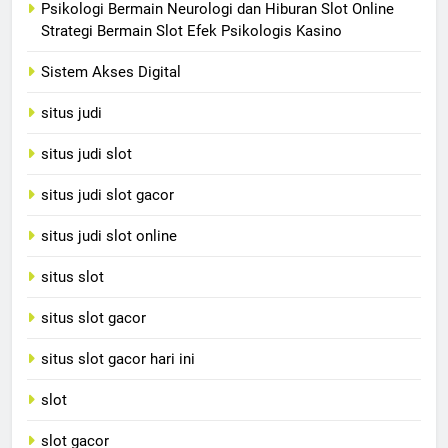
Psikologi Bermain Neurologi dan Hiburan Slot Online
Strategi Bermain Slot Efek Psikologis Kasino
Sistem Akses Digital
situs judi
situs judi slot
situs judi slot gacor
situs judi slot online
situs slot
situs slot gacor
situs slot gacor hari ini
slot
slot gacor