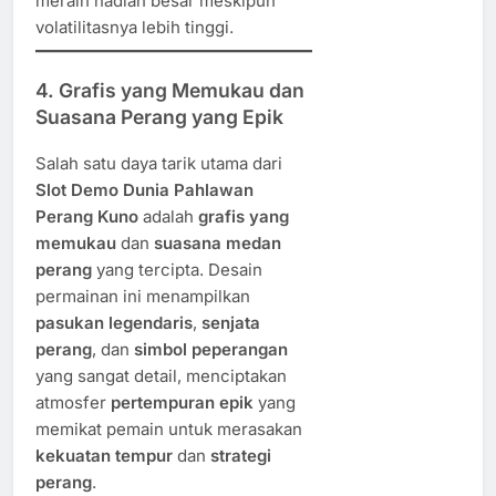
meraih hadiah besar meskipun
volatilitasnya lebih tinggi.
4. Grafis yang Memukau dan
Suasana Perang yang Epik
Salah satu daya tarik utama dari
Slot Demo Dunia Pahlawan
Perang Kuno
adalah
grafis yang
memukau
dan
suasana medan
perang
yang tercipta. Desain
permainan ini menampilkan
pasukan legendaris
,
senjata
perang
, dan
simbol peperangan
yang sangat detail, menciptakan
atmosfer
pertempuran epik
yang
memikat pemain untuk merasakan
kekuatan tempur
dan
strategi
perang
.