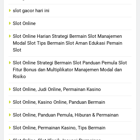
slot gacor hari ini
Slot Online
Slot Online Harian Strategi Bermain Slot Manajemen
Modal Slot Tips Bermain Slot Aman Edukasi Pemain
Slot
Slot Online Strategi Bermain Slot Panduan Pemula Slot
Fitur Bonus dan Multiplikator Manajemen Modal dan
Risiko
Slot Online, Judi Online, Permainan Kasino
Slot Online, Kasino Online, Panduan Bermain
Slot Online, Panduan Pemula, Hiburan & Permainan
Slot Online, Permainan Kasino, Tips Bermain