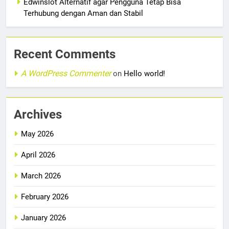
Edwinslot Alternatif agar Pengguna Tetap Bisa
Terhubung dengan Aman dan Stabil
Recent Comments
A WordPress Commenter
on
Hello world!
Archives
May 2026
April 2026
March 2026
February 2026
January 2026