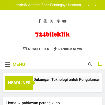
Skip
Cara Mengatasi Loading Lama pada Slot Lebah4D
to
dengan Akses yang Lebih Stabil dan Aman
content
LAE138 Login dan Pentingnya Menggunakan
Perangkat Pribadi
Slot Lebah4D dan Dukungan Teknologi untuk
Pengalaman Online Lebih Baik
Lebah4D Alternatif dan Pentingnya Keamanan
Saat Login
724 Bileklik
Cara Mengatasi Loading Lama pada Slot Lebah4D
NEWSLETTER
RANDOM NEWS
dengan Akses yang Lebih Stabil dan Aman
LAE138 Login dan Pentingnya Menggunakan
Perangkat Pribadi
MENU
ot Lebah4D dan Dukungan Teknologi untuk Pengalaman Online
HEADLINES
Months Ago
Home
pahlawan perang kuno