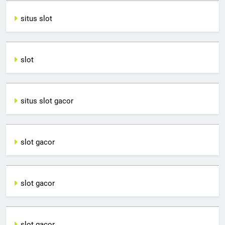
situs slot
slot
situs slot gacor
slot gacor
slot gacor
slot gacor