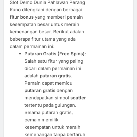
Slot Demo Dunia Pahlawan Perang
Kuno dilengkapi dengan berbagai
fitur bonus
yang memberi pemain
kesempatan besar untuk meraih
kemenangan besar. Berikut adalah
beberapa fitur utama yang ada
dalam permainan ini:
Putaran Gratis (Free Spins)
:
Salah satu fitur yang paling
dicari dalam permainan ini
adalah
putaran gratis
.
Pemain dapat memicu
putaran gratis
dengan
mendapatkan simbol
scatter
tertentu pada gulungan.
Selama putaran gratis,
pemain memiliki
kesempatan untuk meraih
kemenangan tanpa bertaruh