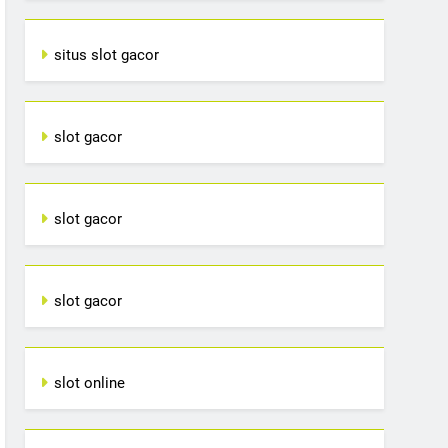
situs slot gacor
slot gacor
slot gacor
slot gacor
slot online