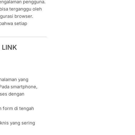
 pengalaman pengguna.
 bisa terganggu oleh
igurasi browser.
bahwa setiap
 LINK
halaman yang
 Pada smartphone,
akses dengan
n form di tengah
nis yang sering