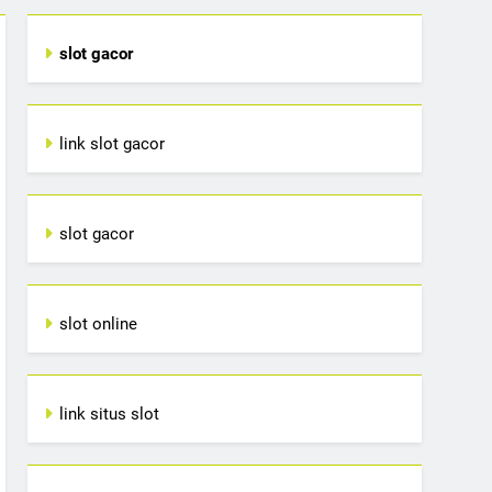
slot gacor
link slot gacor
slot gacor
slot online
link situs slot