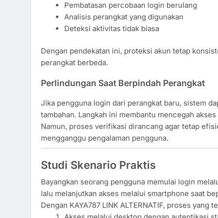
Pembatasan percobaan login berulang
Analisis perangkat yang digunakan
Deteksi aktivitas tidak biasa
Dengan pendekatan ini, proteksi akun tetap konsis
perangkat berbeda.
Perlindungan Saat Berpindah Perangkat
Jika pengguna login dari perangkat baru, sistem da
tambahan. Langkah ini membantu mencegah akses t
Namun, proses verifikasi dirancang agar tetap efisi
mengganggu pengalaman pengguna.
Studi Skenario Praktis
Bayangkan seorang pengguna memulai login melalui
lalu melanjutkan akses melalui smartphone saat be
Dengan KAYA787 LINK ALTERNATIF, proses yang ter
Akses melalui desktop dengan autentikasi s