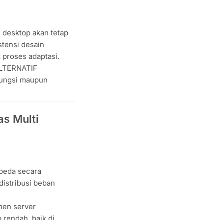
 desktop akan tetap
tensi desain
roses adaptasi.
 ALTERNATIF
fungsi maupun
as Multi
beda secara
distribusi beban
en server
 rendah, baik di