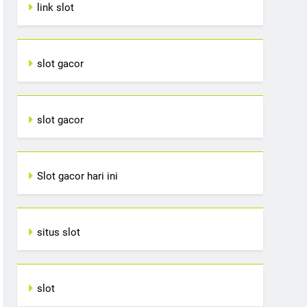
link slot
slot gacor
slot gacor
Slot gacor hari ini
situs slot
slot