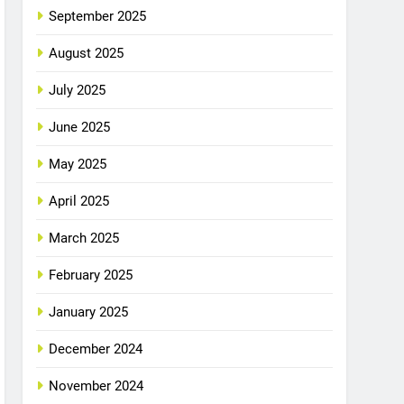
September 2025
August 2025
July 2025
June 2025
May 2025
April 2025
March 2025
February 2025
January 2025
December 2024
November 2024