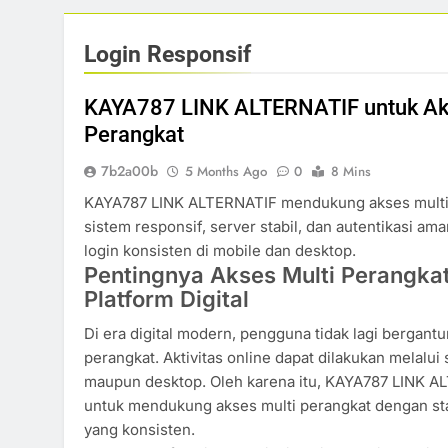
Login Responsif
KAYA787 LINK ALTERNATIF untuk Ak
Perangkat
7b2a00b
5 Months Ago
0
8 Mins
KAYA787 LINK ALTERNATIF mendukung akses multi
sistem responsif, server stabil, dan autentikasi a
login konsisten di mobile dan desktop.
Pentingnya Akses Multi Perangka
Platform Digital
Di era digital modern, pengguna tidak lagi bergant
perangkat. Aktivitas online dapat dilakukan melalui 
maupun desktop. Oleh karena itu, KAYA787 LINK A
untuk mendukung akses multi perangkat dengan st
yang konsisten.