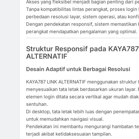
Akses yang fleksibel menjadi bagian penting dari
Tanpa kompatibilitas lintas perangkat, proses login
perbedaan resolusi layar, sistem operasi, atau konf
Dengan pendekatan responsif, sistem memastikan 
perangkat mendapatkan pengalaman yang optimal.
Struktur Responsif pada KAYA787
ALTERNATIF
Desain Adaptif untuk Berbagai Resolusi
KAYA787 LINK ALTERNATIF menggunakan struktur 
menyesuaikan tata letak berdasarkan ukuran layar.
elemen login ditata secara vertikal agar mudah di
sentuhan.
Di desktop, tata letak lebih luas dengan penempata
untuk memudahkan navigasi visual.
Pendekatan ini membantu mengurangi hambatan tek
terjadi akibat ketidaksesuaian tampilan.