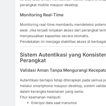
perangkat mobile maupun desktop.
Monitoring Real-Time
Monitoring real-time membantu mendeteksi potens
awal. Jika terjadi lonjakan akses dari perangkat ter
menyesuaikan kapasitas secara otomatis.
Pendekatan ini menjaga stabilitas akses di berbagai
Sistem Autentikasi yang Konsiste
Perangkat
Validasi Aman Tanpa Mengurangi Kecepat
Autentikasi berlapis tetap diterapkan pada semua p
melalui smartphone maupun desktop, sistem validas
dalam kerangka keamanan yang sama.
Fitur keamanan meliputi:
Enkripsi data saat transmisi