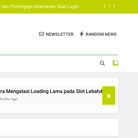
f dan Pentingnya Keamanan Saat Login
gan Akses yang Lebih Stabil dan Aman
ingnya Menggunakan Perangkat Pribadi
NEWSLETTER
RANDOM NEWS
i untuk Pengalaman Online Lebih Baik
f dan Pentingnya Keamanan Saat Login
gan Akses yang Lebih Stabil dan Aman
ingnya Menggunakan Perangkat Pribadi
i Loading Lama pada Slot Lebah4D dengan Akses yang Lebih 