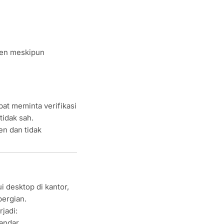
ten meskipun
pat meminta verifikasi
idak sah.
en dan tidak
 desktop di kantor,
pergian.
jadi:
tandar