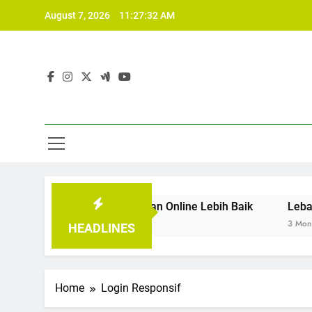
Skip
August 7, 2026
11:27:33 AM
to
content
724
i untuk Pengalaman Online Lebih Baik
Lebah4D Alterna
3 Months Ago
HEADLINES
Home
Login Responsif