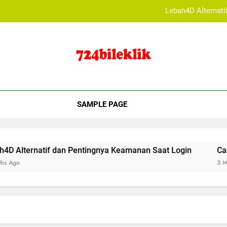
Lebah4D Alternati
Cara Mengatasi Loading Lama pada Slot Lebah4D den
LAE138 Login dan Pent
 Bileklik
Slot Lebah4D dan Dukungan Teknolog
Lebah4D Alternati
SAMPLE PAGE
Cara Mengatasi Loading Lama pada Slot Lebah4D den
LAE138 Login dan Pent
if dan Pentingnya Keamanan Saat Login
Cara Mengatas
3 Months Ago