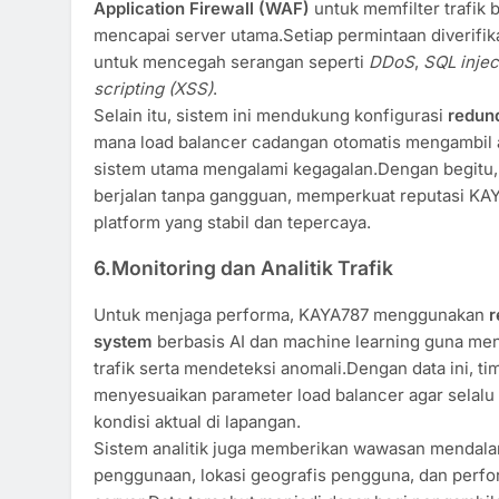
Application Firewall (WAF)
untuk memfilter trafik
mencapai server utama.Setiap permintaan diverifika
untuk mencegah serangan seperti
DDoS
,
SQL injec
scripting (XSS)
.
Selain itu, sistem ini mendukung konfigurasi
redun
mana load balancer cadangan otomatis mengambil al
sistem utama mengalami kegagalan.Dengan begitu, 
berjalan tanpa gangguan, memperkuat reputasi KA
platform yang stabil dan tepercaya.
6.Monitoring dan Analitik Trafik
Untuk menjaga performa, KAYA787 menggunakan
r
system
berbasis AI dan machine learning guna men
trafik serta mendeteksi anomali.Dengan data ini, tim
menyesuaikan parameter load balancer agar selalu
kondisi aktual di lapangan.
Sistem analitik juga memberikan wawasan mendala
penggunaan, lokasi geografis pengguna, dan perfo