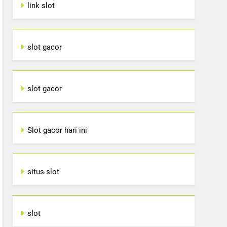
link slot
slot gacor
slot gacor
Slot gacor hari ini
situs slot
slot