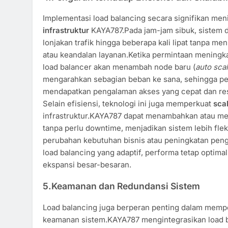
Implementasi load balancing secara signifikan me
infrastruktur
KAYA787.Pada jam-jam sibuk, sistem 
lonjakan trafik hingga beberapa kali lipat tanpa m
atau keandalan layanan.Ketika permintaan meningkat
load balancer akan menambah node baru (
auto sca
mengarahkan sebagian beban ke sana, sehingga p
mendapatkan pengalaman akses yang cepat dan res
Selain efisiensi, teknologi ini juga memperkuat
scal
infrastruktur.KAYA787 dapat menambahkan atau m
tanpa perlu downtime, menjadikan sistem lebih flek
perubahan kebutuhan bisnis atau peningkatan peng
load balancing yang adaptif, performa tetap optimal
ekspansi besar-besaran.
5.Keamanan dan Redundansi Sistem
Load balancing juga berperan penting dalam memp
keamanan sistem.KAYA787 mengintegrasikan load 