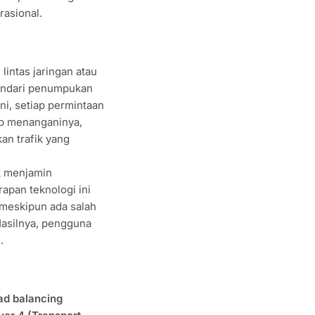
rasional.
lintas jaringan atau
indari penumpukan
ni, setiap permintaan
ap menanganinya,
kan trafik yang
k menjamin
apan teknologi ini
 meskipun ada salah
Hasilnya, pengguna
.
oad balancing