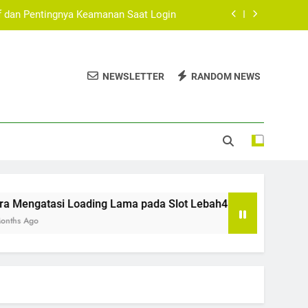
f dan Pentingnya Keamanan Saat Login
gan Akses yang Lebih Stabil dan Aman
ingnya Menggunakan Perangkat Pribadi
NEWSLETTER
RANDOM NEWS
i untuk Pengalaman Online Lebih Baik
f dan Pentingnya Keamanan Saat Login
gan Akses yang Lebih Stabil dan Aman
ingnya Menggunakan Perangkat Pribadi
i Loading Lama pada Slot Lebah4D dengan Akses yang Lebih 