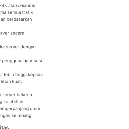
787,
load balancer
ima semua trafik
uan berdasarkan
erver secara
 ke server dengan
P pengguna agar sesi
 lebih tinggi kepada
lebih kuat.
 server bekerja
ng kelebihan
 memperpanjang umur
dengan seimbang.
itas