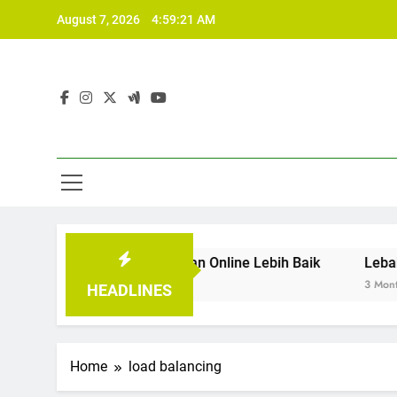
Skip
August 7, 2026
4:59:22 AM
to
content
724
 untuk Pengalaman Online Lebih Baik
Lebah4D Alternat
3 Months Ago
HEADLINES
Home
load balancing