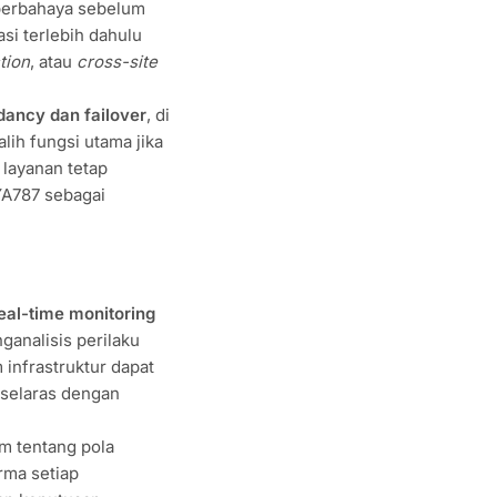
 berbahaya sebelum
si terlebih dahulu
tion
, atau
cross-site
dancy dan failover
, di
ih fungsi utama jika
layanan tetap
YA787 sebagai
eal-time monitoring
ganalisis perilaku
 infrastruktur dapat
 selaras dengan
m tentang pola
rma setiap