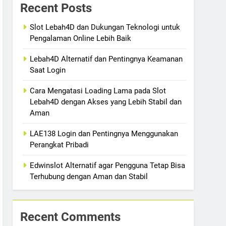
Recent Posts
Slot Lebah4D dan Dukungan Teknologi untuk
Pengalaman Online Lebih Baik
Lebah4D Alternatif dan Pentingnya Keamanan
Saat Login
Cara Mengatasi Loading Lama pada Slot
Lebah4D dengan Akses yang Lebih Stabil dan
Aman
LAE138 Login dan Pentingnya Menggunakan
Perangkat Pribadi
Edwinslot Alternatif agar Pengguna Tetap Bisa
Terhubung dengan Aman dan Stabil
Recent Comments