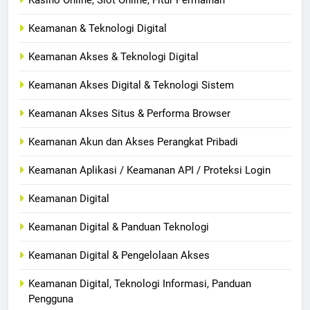
Kasino Online, Slot Online, Fitur Permainan
Keamanan & Teknologi Digital
Keamanan Akses & Teknologi Digital
Keamanan Akses Digital & Teknologi Sistem
Keamanan Akses Situs & Performa Browser
Keamanan Akun dan Akses Perangkat Pribadi
Keamanan Aplikasi / Keamanan API / Proteksi Login
Keamanan Digital
Keamanan Digital & Panduan Teknologi
Keamanan Digital & Pengelolaan Akses
Keamanan Digital, Teknologi Informasi, Panduan
Pengguna