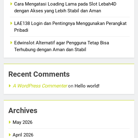
Cara Mengatasi Loading Lama pada Slot Lebah4D
dengan Akses yang Lebih Stabil dan Aman
LAE138 Login dan Pentingnya Menggunakan Perangkat
Pribadi
Edwinslot Alternatif agar Pengguna Tetap Bisa
Terhubung dengan Aman dan Stabil
Recent Comments
A WordPress Commenter
on
Hello world!
Archives
May 2026
April 2026