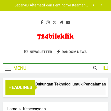
Skip
Cara Mengatasi Loading Lama pada Slot Lebah4D
to
dengan Akses yang Lebih Stabil dan Aman
content
LAE138 Login dan Pentingnya Menggunakan
Perangkat Pribadi
Slot Lebah4D dan Dukungan Teknologi untuk
Pengalaman Online Lebih Baik
Lebah4D Alternatif dan Pentingnya Keamanan
Saat Login
724 Bileklik
Cara Mengatasi Loading Lama pada Slot Lebah4D
NEWSLETTER
RANDOM NEWS
dengan Akses yang Lebih Stabil dan Aman
LAE138 Login dan Pentingnya Menggunakan
Perangkat Pribadi
MENU
ot Lebah4D dan Dukungan Teknologi untuk Pengalaman Online
HEADLINES
Months Ago
Home
Kepercayaan