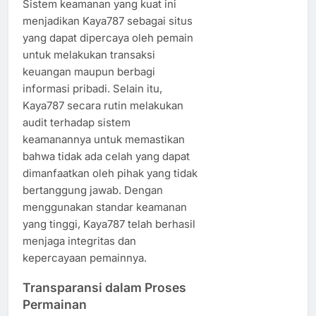
Sistem keamanan yang kuat ini
menjadikan Kaya787 sebagai situs
yang dapat dipercaya oleh pemain
untuk melakukan transaksi
keuangan maupun berbagi
informasi pribadi. Selain itu,
Kaya787 secara rutin melakukan
audit terhadap sistem
keamanannya untuk memastikan
bahwa tidak ada celah yang dapat
dimanfaatkan oleh pihak yang tidak
bertanggung jawab. Dengan
menggunakan standar keamanan
yang tinggi, Kaya787 telah berhasil
menjaga integritas dan
kepercayaan pemainnya.
Transparansi dalam Proses
Permainan