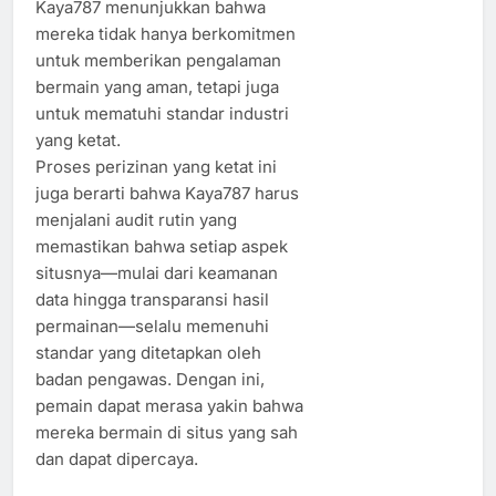
Kaya787 menunjukkan bahwa
mereka tidak hanya berkomitmen
untuk memberikan pengalaman
bermain yang aman, tetapi juga
untuk mematuhi standar industri
yang ketat.
Proses perizinan yang ketat ini
juga berarti bahwa Kaya787 harus
menjalani audit rutin yang
memastikan bahwa setiap aspek
situsnya—mulai dari keamanan
data hingga transparansi hasil
permainan—selalu memenuhi
standar yang ditetapkan oleh
badan pengawas. Dengan ini,
pemain dapat merasa yakin bahwa
mereka bermain di situs yang sah
dan dapat dipercaya.