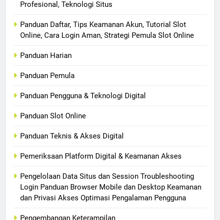
Profesional, Teknologi Situs
Panduan Daftar, Tips Keamanan Akun, Tutorial Slot
Online, Cara Login Aman, Strategi Pemula Slot Online
Panduan Harian
Panduan Pemula
Panduan Pengguna & Teknologi Digital
Panduan Slot Online
Panduan Teknis & Akses Digital
Pemeriksaan Platform Digital & Keamanan Akses
Pengelolaan Data Situs dan Session Troubleshooting
Login Panduan Browser Mobile dan Desktop Keamanan
dan Privasi Akses Optimasi Pengalaman Pengguna
Pengembangan Keterampilan