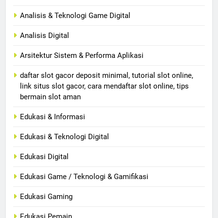
Analisis & Teknologi Game Digital
Analisis Digital
Arsitektur Sistem & Performa Aplikasi
daftar slot gacor deposit minimal, tutorial slot online,
link situs slot gacor, cara mendaftar slot online, tips
bermain slot aman
Edukasi & Informasi
Edukasi & Teknologi Digital
Edukasi Digital
Edukasi Game / Teknologi & Gamifikasi
Edukasi Gaming
Edukasi Pemain