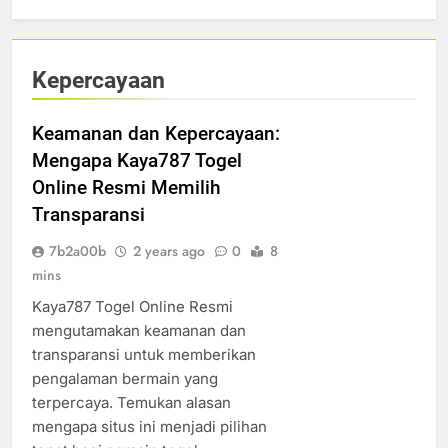
Kepercayaan
Keamanan dan Kepercayaan:
Mengapa Kaya787 Togel
Online Resmi Memilih
Transparansi
7b2a00b
2 years ago
0
8
mins
Kaya787 Togel Online Resmi
mengutamakan keamanan dan
transparansi untuk memberikan
pengalaman bermain yang
terpercaya. Temukan alasan
mengapa situs ini menjadi pilihan