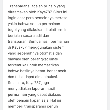
Transparansi adalah prinsip yang
diutamakan oleh Kaya787. Situs ini
ingin agar para pemainnya merasa
yakin bahwa setiap permainan
togel yang dilakukan di platform ini
berjalan secara adil dan
transparan. Semua hasil permainan
di Kaya787 menggunakan sistem
yang sepenuhnya otomatis dan
diawasi oleh perangkat lunak
terkemuka untuk memastikan
bahwa hasilnya benar-benar acak
dan tidak dapat dimanipulasi.
Selain itu, Kaya787 juga
menyediakan
laporan hasil
permainan
yang dapat diakses
oleh pemain kapan saja. Hal ini
memberi transparansi penuh