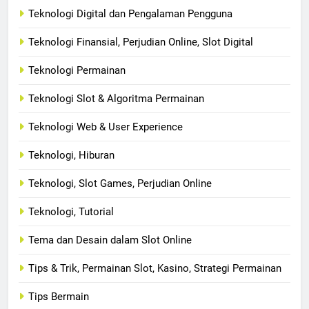
Teknologi Digital dan Pengalaman Pengguna
Teknologi Finansial, Perjudian Online, Slot Digital
Teknologi Permainan
Teknologi Slot & Algoritma Permainan
Teknologi Web & User Experience
Teknologi, Hiburan
Teknologi, Slot Games, Perjudian Online
Teknologi, Tutorial
Tema dan Desain dalam Slot Online
Tips & Trik, Permainan Slot, Kasino, Strategi Permainan
Tips Bermain