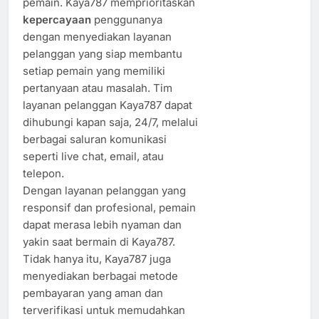
pemain. Kaya787 memprioritaskan
kepercayaan
penggunanya
dengan menyediakan layanan
pelanggan yang siap membantu
setiap pemain yang memiliki
pertanyaan atau masalah. Tim
layanan pelanggan Kaya787 dapat
dihubungi kapan saja, 24/7, melalui
berbagai saluran komunikasi
seperti live chat, email, atau
telepon.
Dengan layanan pelanggan yang
responsif dan profesional, pemain
dapat merasa lebih nyaman dan
yakin saat bermain di Kaya787.
Tidak hanya itu, Kaya787 juga
menyediakan berbagai metode
pembayaran yang aman dan
terverifikasi untuk memudahkan