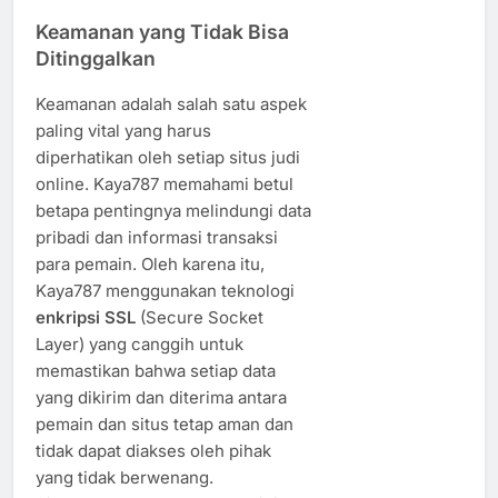
Keamanan yang Tidak Bisa
Ditinggalkan
Keamanan adalah salah satu aspek
paling vital yang harus
diperhatikan oleh setiap situs judi
online. Kaya787 memahami betul
betapa pentingnya melindungi data
pribadi dan informasi transaksi
para pemain. Oleh karena itu,
Kaya787 menggunakan teknologi
enkripsi SSL
(Secure Socket
Layer) yang canggih untuk
memastikan bahwa setiap data
yang dikirim dan diterima antara
pemain dan situs tetap aman dan
tidak dapat diakses oleh pihak
yang tidak berwenang.