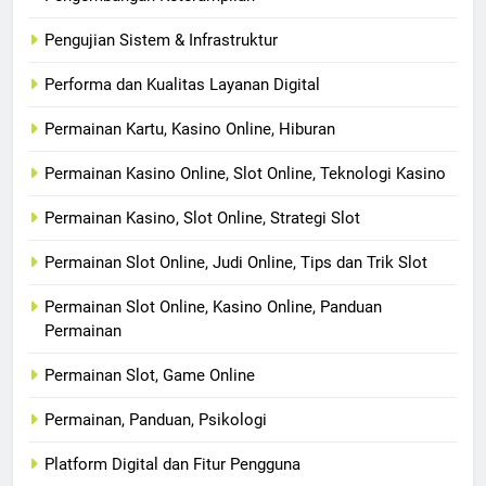
Pengujian Sistem & Infrastruktur
Performa dan Kualitas Layanan Digital
Permainan Kartu, Kasino Online, Hiburan
Permainan Kasino Online, Slot Online, Teknologi Kasino
Permainan Kasino, Slot Online, Strategi Slot
Permainan Slot Online, Judi Online, Tips dan Trik Slot
Permainan Slot Online, Kasino Online, Panduan
Permainan
Permainan Slot, Game Online
Permainan, Panduan, Psikologi
Platform Digital dan Fitur Pengguna