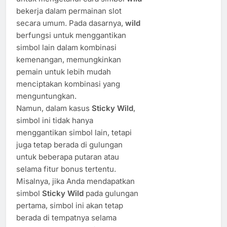
bekerja dalam permainan slot
secara umum. Pada dasarnya,
wild
berfungsi untuk menggantikan
simbol lain dalam kombinasi
kemenangan, memungkinkan
pemain untuk lebih mudah
menciptakan kombinasi yang
menguntungkan.
Namun, dalam kasus
Sticky Wild
,
simbol ini tidak hanya
menggantikan simbol lain, tetapi
juga tetap berada di gulungan
untuk beberapa putaran atau
selama fitur bonus tertentu.
Misalnya, jika Anda mendapatkan
simbol
Sticky Wild
pada gulungan
pertama, simbol ini akan tetap
berada di tempatnya selama