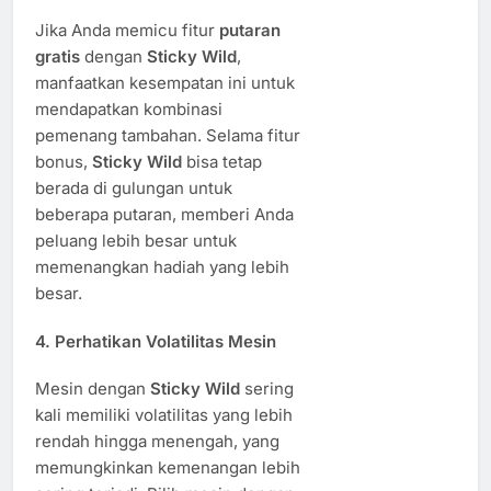
Jika Anda memicu fitur
putaran
gratis
dengan
Sticky Wild
,
manfaatkan kesempatan ini untuk
mendapatkan kombinasi
pemenang tambahan. Selama fitur
bonus,
Sticky Wild
bisa tetap
berada di gulungan untuk
beberapa putaran, memberi Anda
peluang lebih besar untuk
memenangkan hadiah yang lebih
besar.
4.
Perhatikan Volatilitas Mesin
Mesin dengan
Sticky Wild
sering
kali memiliki volatilitas yang lebih
rendah hingga menengah, yang
memungkinkan kemenangan lebih