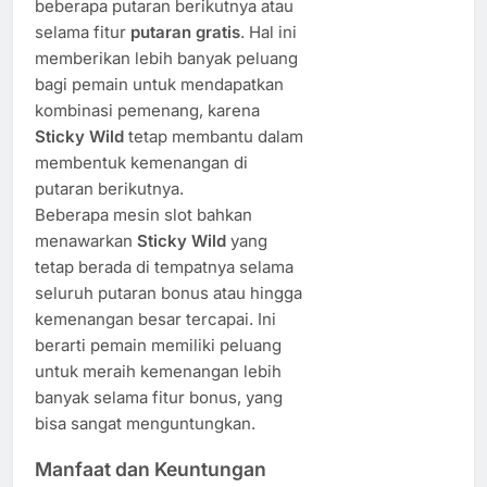
beberapa putaran berikutnya atau
selama fitur
putaran gratis
. Hal ini
memberikan lebih banyak peluang
bagi pemain untuk mendapatkan
kombinasi pemenang, karena
Sticky Wild
tetap membantu dalam
membentuk kemenangan di
putaran berikutnya.
Beberapa mesin slot bahkan
menawarkan
Sticky Wild
yang
tetap berada di tempatnya selama
seluruh putaran bonus atau hingga
kemenangan besar tercapai. Ini
berarti pemain memiliki peluang
untuk meraih kemenangan lebih
banyak selama fitur bonus, yang
bisa sangat menguntungkan.
Manfaat dan Keuntungan