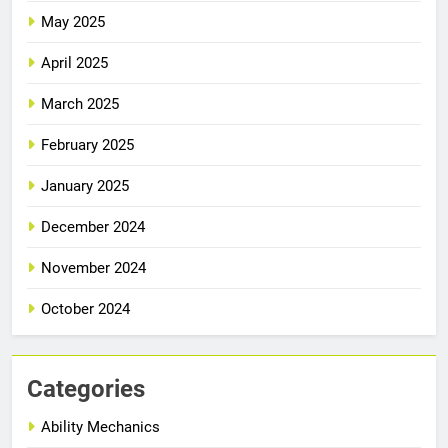
May 2025
April 2025
March 2025
February 2025
January 2025
December 2024
November 2024
October 2024
Categories
Ability Mechanics