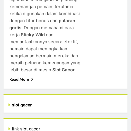
kemenangan pemain, terutama
ketika digunakan dalam kombinasi
dengan fitur bonus dan
putaran
gratis
. Dengan memahami cara
kerja
Sticky Wild
dan
memanfaatkannya secara efektif,
pemain dapat meningkatkan
pengalaman bermain mereka dan
meraih peluang kemenangan yang
lebih besar di mesin
Slot Gacor
.
Read More
slot gacor
link slot gacor