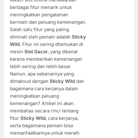
berbagai fitur menarik untuk
meningkatkan pengalaman
bermain dan peluang kemenangan.
Salah satu fitur yang paling
diminati oleh pemain adalah
Sticky
Wild
. Fitur ini sering ditemukan di
mesin
Slot Gacor
, yang dikenal
karena memberikan kemenangan
lebih sering dan lebih besar.
Namun, apa sebenarnya yang
dimaksud dengan
Sticky Wild
dan
bagaimana cara kerjanya dalam
meningkatkan peluang
kemenangan? Artikel ini akan
membahas secara rinci tentang
fitur
Sticky Wild
, cara kerjanya,
serta bagaimana pemain bisa
memanfaatkannya untuk meraih