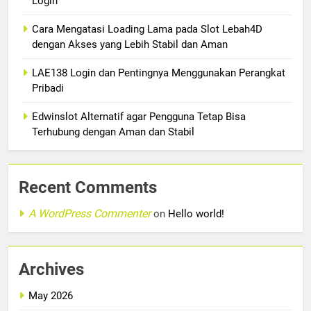
Login
Cara Mengatasi Loading Lama pada Slot Lebah4D
dengan Akses yang Lebih Stabil dan Aman
LAE138 Login dan Pentingnya Menggunakan Perangkat
Pribadi
Edwinslot Alternatif agar Pengguna Tetap Bisa
Terhubung dengan Aman dan Stabil
Recent Comments
A WordPress Commenter
on
Hello world!
Archives
May 2026