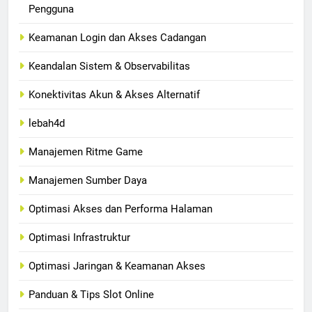
Pengguna
Keamanan Login dan Akses Cadangan
Keandalan Sistem & Observabilitas
Konektivitas Akun & Akses Alternatif
lebah4d
Manajemen Ritme Game
Manajemen Sumber Daya
Optimasi Akses dan Performa Halaman
Optimasi Infrastruktur
Optimasi Jaringan & Keamanan Akses
Panduan & Tips Slot Online