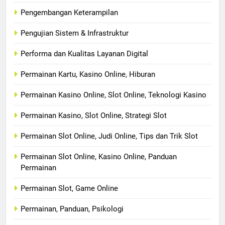
Pengembangan Keterampilan
Pengujian Sistem & Infrastruktur
Performa dan Kualitas Layanan Digital
Permainan Kartu, Kasino Online, Hiburan
Permainan Kasino Online, Slot Online, Teknologi Kasino
Permainan Kasino, Slot Online, Strategi Slot
Permainan Slot Online, Judi Online, Tips dan Trik Slot
Permainan Slot Online, Kasino Online, Panduan
Permainan
Permainan Slot, Game Online
Permainan, Panduan, Psikologi