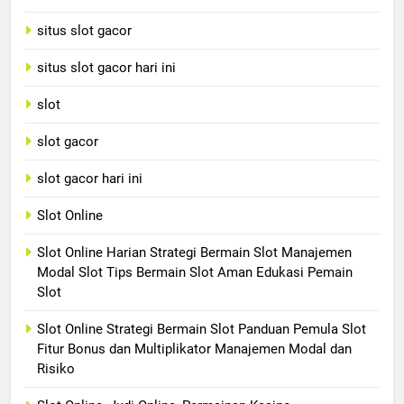
situs slot gacor
situs slot gacor hari ini
slot
slot gacor
slot gacor hari ini
Slot Online
Slot Online Harian Strategi Bermain Slot Manajemen
Modal Slot Tips Bermain Slot Aman Edukasi Pemain
Slot
Slot Online Strategi Bermain Slot Panduan Pemula Slot
Fitur Bonus dan Multiplikator Manajemen Modal dan
Risiko