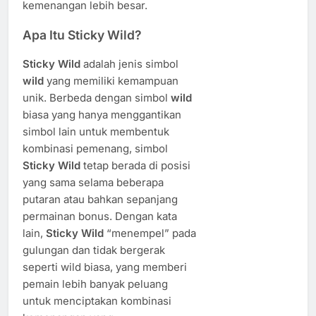
kemenangan lebih besar.
Apa Itu Sticky Wild?
Sticky Wild
adalah jenis simbol
wild
yang memiliki kemampuan
unik. Berbeda dengan simbol
wild
biasa yang hanya menggantikan
simbol lain untuk membentuk
kombinasi pemenang, simbol
Sticky Wild
tetap berada di posisi
yang sama selama beberapa
putaran atau bahkan sepanjang
permainan bonus. Dengan kata
lain,
Sticky Wild
“menempel” pada
gulungan dan tidak bergerak
seperti wild biasa, yang memberi
pemain lebih banyak peluang
untuk menciptakan kombinasi