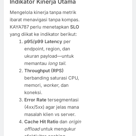
Indikator Kinerja Utama
Mengelola kinerja tanpa metrik
ibarat menavigasi tanpa kompas.
KAYA787 perlu menetapkan
SLO
yang diikat ke indikator berikut:
p95/p99 Latency
per
endpoint, region, dan
ukuran payload—untuk
memantau
long tail
.
Throughput (RPS)
berbanding saturasi CPU,
memori,
worker
, dan
koneksi.
Error Rate
tersegmentasi
(4xx/5xx) agar jelas mana
masalah klien vs server.
Cache Hit Ratio
dan
origin
offload
untuk mengukur