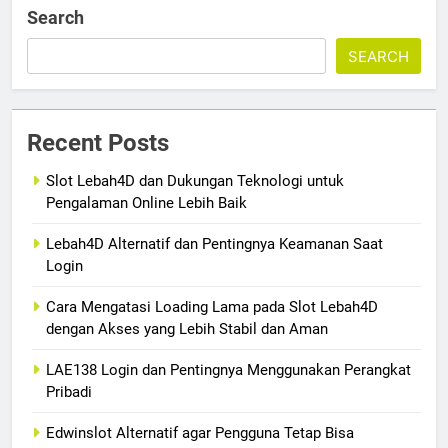
Search
SEARCH
Recent Posts
Slot Lebah4D dan Dukungan Teknologi untuk
Pengalaman Online Lebih Baik
Lebah4D Alternatif dan Pentingnya Keamanan Saat
Login
Cara Mengatasi Loading Lama pada Slot Lebah4D
dengan Akses yang Lebih Stabil dan Aman
LAE138 Login dan Pentingnya Menggunakan Perangkat
Pribadi
Edwinslot Alternatif agar Pengguna Tetap Bisa