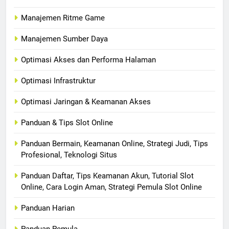
Manajemen Ritme Game
Manajemen Sumber Daya
Optimasi Akses dan Performa Halaman
Optimasi Infrastruktur
Optimasi Jaringan & Keamanan Akses
Panduan & Tips Slot Online
Panduan Bermain, Keamanan Online, Strategi Judi, Tips
Profesional, Teknologi Situs
Panduan Daftar, Tips Keamanan Akun, Tutorial Slot
Online, Cara Login Aman, Strategi Pemula Slot Online
Panduan Harian