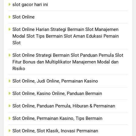
slot gacor hari ini
Slot Online
Slot Online Harian Strategi Bermain Slot Manajemen
Modal Slot Tips Bermain Slot Aman Edukasi Pemain
Slot
Slot Online Strategi Bermain Slot Panduan Pemula Slot
Fitur Bonus dan Multiplikator Manajemen Modal dan
Risiko
Slot Online, Judi Online, Permainan Kasino
Slot Online, Kasino Online, Panduan Bermain
Slot Online, Panduan Pemula, Hiburan & Permainan
Slot Online, Permainan Kasino, Tips Bermain
Slot Online, Slot Klasik, Inovasi Permainan