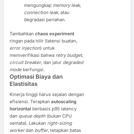
mengungkap
memory leak
,
connection leak
, atau
degradasi perlahan.
Tambahkan
chaos experiment
ringan pada hilir (latensi buatan,
error injection
) untuk
memverifikasi bahwa
retry budget
,
circuit breaker
, dan jalur
degraded
mode
berfungsi.
Optimasi Biaya dan
Elastisitas
Kinerja tinggi harus sejalan dengan
efisiensi. Terapkan
autoscaling
horizontal
berbasis p95 latency
dan
queue depth
(bukan CPU
semata). Lakukan
right-sizing
worker
dan
buffer
, tetapkan batas