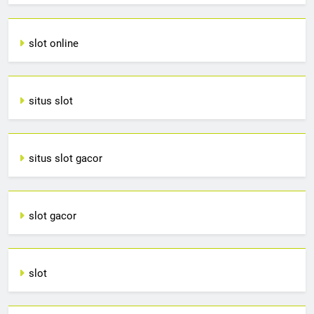
slot online
situs slot
situs slot gacor
slot gacor
slot