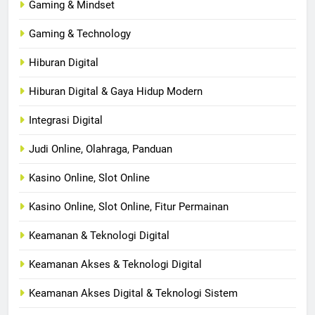
Gaming & Mindset
Gaming & Technology
Hiburan Digital
Hiburan Digital & Gaya Hidup Modern
Integrasi Digital
Judi Online, Olahraga, Panduan
Kasino Online, Slot Online
Kasino Online, Slot Online, Fitur Permainan
Keamanan & Teknologi Digital
Keamanan Akses & Teknologi Digital
Keamanan Akses Digital & Teknologi Sistem