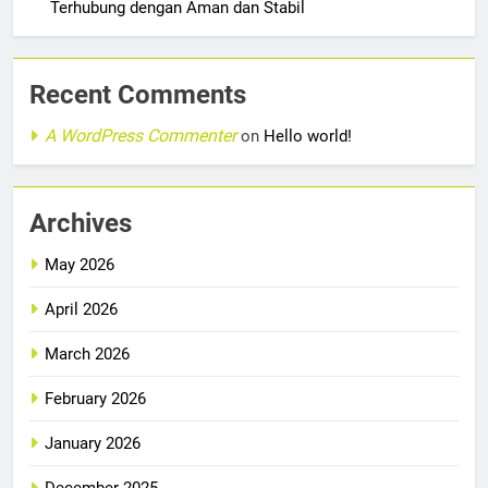
Terhubung dengan Aman dan Stabil
Recent Comments
A WordPress Commenter
on
Hello world!
Archives
May 2026
April 2026
March 2026
February 2026
January 2026