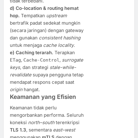
tidak terbebani.
d) Co-location & routing hemat
hop.
Tempatkan
upstream
bertrafik padat sedekat mungkin
(secara jaringan) dengan gateway
dan gunakan
consistent hashing
untuk menjaga
cache locality
.
e) Caching terarah.
Terapkan
,
,
surrogate
ETag
Cache-Control
keys
, dan strategi
stale-while-
revalidate
supaya pengguna tetap
mendapat respons cepat saat
origin
hangat.
Keamanan yang Efisien
Keamanan tidak perlu
mengorbankan performa. Seluruh
koneksi
north–south
terenkripsi
TLS 1.3
, sementara
east–west
menggunakan
mTLS
dengan