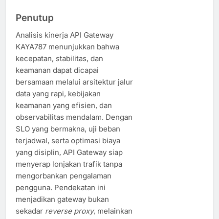
Penutup
Analisis kinerja API Gateway
KAYA787 menunjukkan bahwa
kecepatan, stabilitas, dan
keamanan dapat dicapai
bersamaan melalui arsitektur jalur
data yang rapi, kebijakan
keamanan yang efisien, dan
observabilitas mendalam. Dengan
SLO yang bermakna, uji beban
terjadwal, serta optimasi biaya
yang disiplin, API Gateway siap
menyerap lonjakan trafik tanpa
mengorbankan pengalaman
pengguna. Pendekatan ini
menjadikan gateway bukan
sekadar
reverse proxy
, melainkan