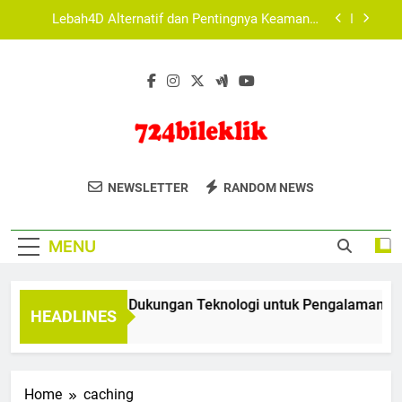
Skip
Cara Mengatasi Loading Lama pada Slot Lebah4D
to
dengan Akses yang Lebih Stabil dan Aman
content
LAE138 Login dan Pentingnya Menggunakan
Perangkat Pribadi
Slot Lebah4D dan Dukungan Teknologi untuk
Pengalaman Online Lebih Baik
Lebah4D Alternatif dan Pentingnya Keamanan
Saat Login
724 Bileklik
Cara Mengatasi Loading Lama pada Slot Lebah4D
NEWSLETTER
RANDOM NEWS
dengan Akses yang Lebih Stabil dan Aman
LAE138 Login dan Pentingnya Menggunakan
Perangkat Pribadi
MENU
ot Lebah4D dan Dukungan Teknologi untuk Pengalaman Online
HEADLINES
Months Ago
Home
caching