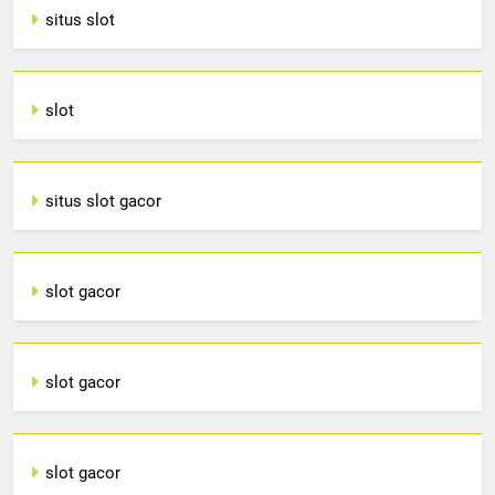
situs slot
slot
situs slot gacor
slot gacor
slot gacor
slot gacor