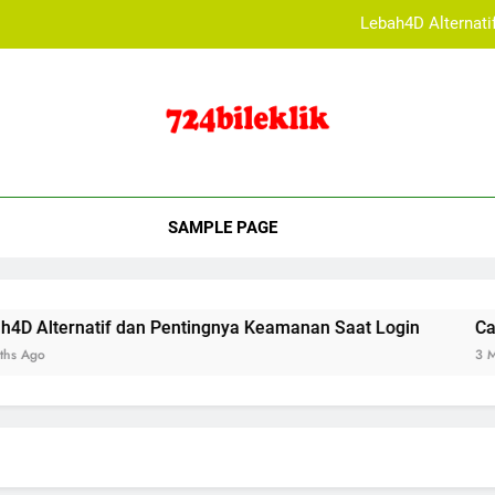
Lebah4D Alternati
Cara Mengatasi Loading Lama pada Slot Lebah4D den
LAE138 Login dan Pent
 Bileklik
Slot Lebah4D dan Dukungan Teknolog
Lebah4D Alternati
SAMPLE PAGE
Cara Mengatasi Loading Lama pada Slot Lebah4D den
LAE138 Login dan Pent
tif dan Pentingnya Keamanan Saat Login
Cara Mengatas
3 Months Ago