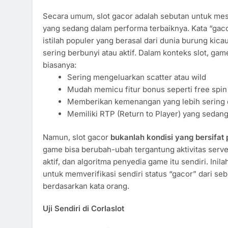
Secara umum, slot gacor adalah sebutan untuk mes
yang sedang dalam performa terbaiknya. Kata “gac
istilah populer yang berasal dari dunia burung kica
sering berbunyi atau aktif. Dalam konteks slot, ga
biasanya:
Sering mengeluarkan scatter atau wild
Mudah memicu fitur bonus seperti free spin
Memberikan kemenangan yang lebih sering d
Memiliki RTP (Return to Player) yang sedang
Namun, slot gacor
bukanlah kondisi yang bersifa
game bisa berubah-ubah tergantung aktivitas serve
aktif, dan algoritma penyedia game itu sendiri. Ini
untuk memverifikasi sendiri status “gacor” dari se
berdasarkan kata orang.
Uji Sendiri di Corlaslot