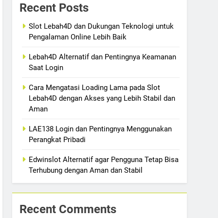
Recent Posts
Slot Lebah4D dan Dukungan Teknologi untuk
Pengalaman Online Lebih Baik
Lebah4D Alternatif dan Pentingnya Keamanan
Saat Login
Cara Mengatasi Loading Lama pada Slot
Lebah4D dengan Akses yang Lebih Stabil dan
Aman
LAE138 Login dan Pentingnya Menggunakan
Perangkat Pribadi
Edwinslot Alternatif agar Pengguna Tetap Bisa
Terhubung dengan Aman dan Stabil
Recent Comments