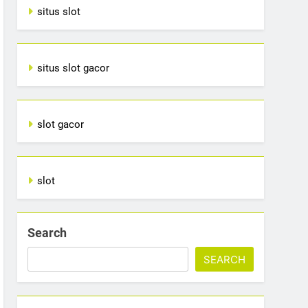
situs slot
situs slot gacor
slot gacor
slot
Search
SEARCH