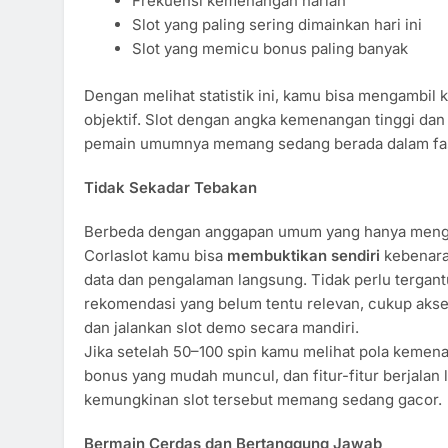
Frekuensi kemenangan harian
Slot yang paling sering dimainkan hari ini
Slot yang memicu bonus paling banyak
Dengan melihat statistik ini, kamu bisa mengambil 
objektif. Slot dengan angka kemenangan tinggi dan
pemain umumnya memang sedang berada dalam fas
Tidak Sekadar Tebakan
Berbeda dengan anggapan umum yang hanya menga
Corlaslot kamu bisa
membuktikan sendiri
kebenaran
data dan pengalaman langsung. Tidak perlu tergan
rekomendasi yang belum tentu relevan, cukup akses
dan jalankan slot demo secara mandiri.
Jika setelah 50–100 spin kamu melihat pola kemen
bonus yang mudah muncul, dan fitur-fitur berjalan
kemungkinan slot tersebut memang sedang gacor.
Bermain Cerdas dan Bertanggung Jawab