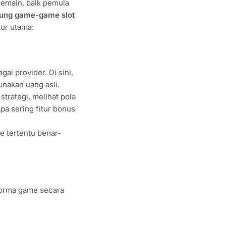
emain, baik pemula
sung game-game slot
tur utama:
ai provider. Di sini,
nakan uang asli.
trategi, melihat pola
pa sering fitur bonus
e tertentu benar-
forma game secara