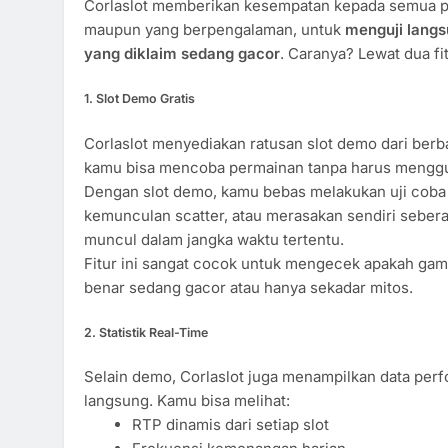
Corlaslot memberikan kesempatan kepada semua p
maupun yang berpengalaman, untuk
menguji lang
yang diklaim sedang gacor
. Caranya? Lewat dua fi
1.
Slot Demo Gratis
Corlaslot menyediakan ratusan slot demo dari berbag
kamu bisa mencoba permainan tanpa harus menggu
Dengan slot demo, kamu bebas melakukan uji coba s
kemunculan scatter, atau merasakan sendiri sebera
muncul dalam jangka waktu tertentu.
Fitur ini sangat cocok untuk mengecek apakah gam
benar sedang gacor atau hanya sekadar mitos.
2.
Statistik Real-Time
Selain demo, Corlaslot juga menampilkan data per
langsung. Kamu bisa melihat:
RTP dinamis dari setiap slot