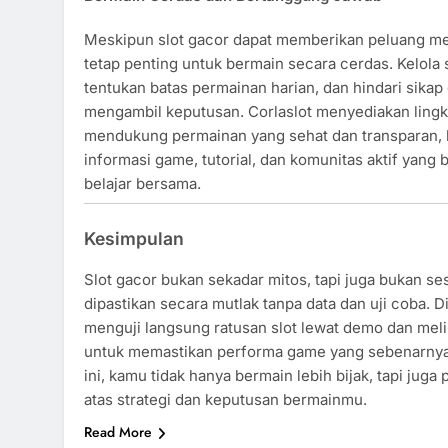
Meskipun slot gacor dapat memberikan peluang me
tetap penting untuk bermain secara cerdas. Kelola 
tentukan batas permainan harian, dan hindari sika
mengambil keputusan. Corlaslot menyediakan ling
mendukung permainan yang sehat dan transparan,
informasi game, tutorial, dan komunitas aktif yang b
belajar bersama.
Kesimpulan
Slot gacor bukan sekadar mitos, tapi juga bukan se
dipastikan secara mutlak tanpa data dan uji coba. D
menguji langsung ratusan slot lewat demo dan meliha
untuk memastikan performa game yang sebenarny
ini, kamu tidak hanya bermain lebih bijak, tapi juga
atas strategi dan keputusan bermainmu.
Read More