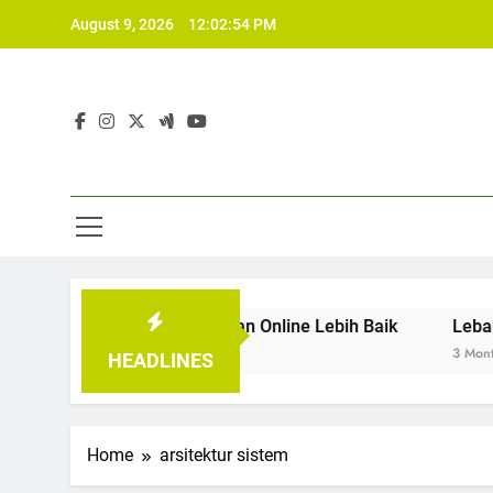
Skip
August 9, 2026
12:02:55 PM
to
content
724
i untuk Pengalaman Online Lebih Baik
Lebah4D Alterna
3 Months Ago
HEADLINES
Home
arsitektur sistem