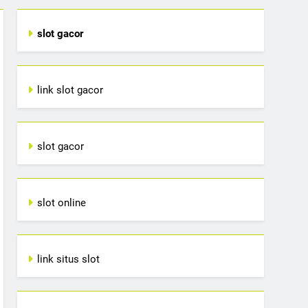
slot gacor
link slot gacor
slot gacor
slot online
link situs slot