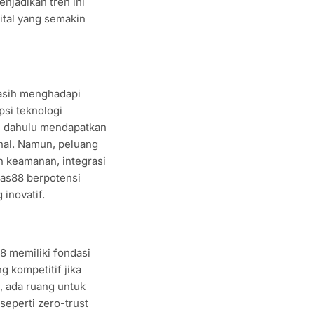
njadikan tren ini
ital yang semakin
asih menghadapi
psi teknologi
ih dahulu mendapatkan
nal. Namun, peluang
n keamanan, integrasi
ras88 berpotensi
inovatif.
8 memiliki fondasi
g kompetitif jika
, ada ruang untuk
seperti zero-trust