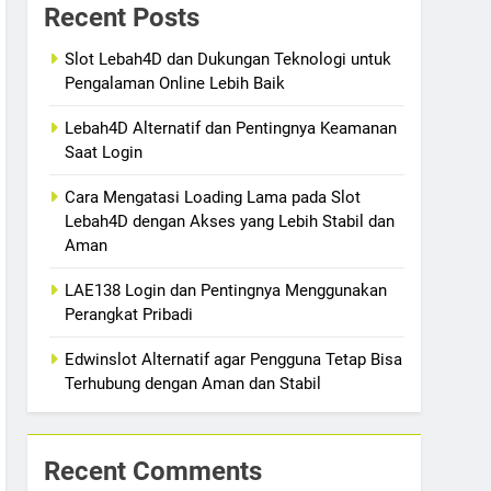
Recent Posts
Slot Lebah4D dan Dukungan Teknologi untuk
Pengalaman Online Lebih Baik
Lebah4D Alternatif dan Pentingnya Keamanan
Saat Login
Cara Mengatasi Loading Lama pada Slot
Lebah4D dengan Akses yang Lebih Stabil dan
Aman
LAE138 Login dan Pentingnya Menggunakan
Perangkat Pribadi
Edwinslot Alternatif agar Pengguna Tetap Bisa
Terhubung dengan Aman dan Stabil
Recent Comments