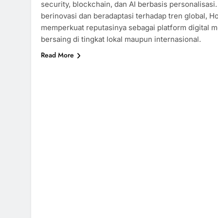
security, blockchain, dan AI berbasis personalisasi
berinovasi dan beradaptasi terhadap tren global, H
memperkuat reputasinya sebagai platform digital
bersaing di tingkat lokal maupun internasional.
Read More