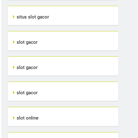
situs slot gacor
slot gacor
slot gacor
slot gacor
slot online