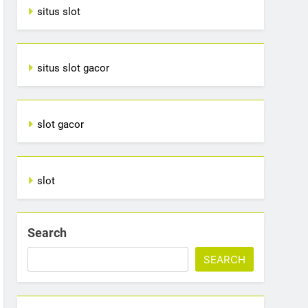
situs slot
situs slot gacor
slot gacor
slot
Search
SEARCH