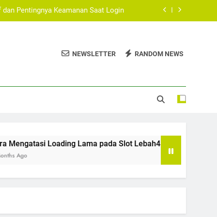
f dan Pentingnya Keamanan Saat Login
gan Akses yang Lebih Stabil dan Aman
ingnya Menggunakan Perangkat Pribadi
NEWSLETTER
RANDOM NEWS
i untuk Pengalaman Online Lebih Baik
f dan Pentingnya Keamanan Saat Login
gan Akses yang Lebih Stabil dan Aman
ingnya Menggunakan Perangkat Pribadi
i Loading Lama pada Slot Lebah4D dengan Akses yang Lebih