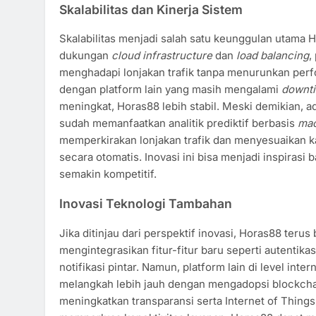
Skalabilitas dan Kinerja Sistem
Skalabilitas menjadi salah satu keunggulan utama
dukungan
cloud infrastructure
dan
load balancing
,
menghadapi lonjakan trafik tanpa menurunkan per
dengan platform lain yang masih mengalami
downt
meningkat, Horas88 lebih stabil. Meski demikian, a
sudah memanfaatkan analitik prediktif berbasis
mac
memperkirakan lonjakan trafik dan menyesuaikan k
secara otomatis. Inovasi ini bisa menjadi inspirasi 
semakin kompetitif.
Inovasi Teknologi Tambahan
Jika ditinjau dari perspektif inovasi, Horas88 ter
mengintegrasikan fitur-fitur baru seperti autentikas
notifikasi pintar. Namun, platform lain di level inter
melangkah lebih jauh dengan mengadopsi blockcha
meningkatkan transparansi serta Internet of Things