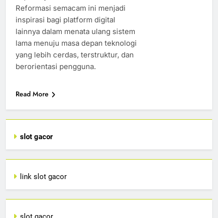
Reformasi semacam ini menjadi
inspirasi bagi platform digital
lainnya dalam menata ulang sistem
lama menuju masa depan teknologi
yang lebih cerdas, terstruktur, dan
berorientasi pengguna.
Read More
slot gacor
link slot gacor
slot gacor