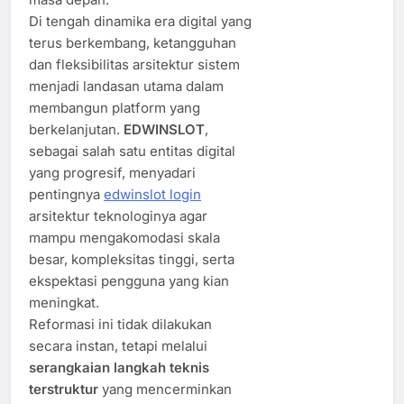
Di tengah dinamika era digital yang
terus berkembang, ketangguhan
dan fleksibilitas arsitektur sistem
menjadi landasan utama dalam
membangun platform yang
berkelanjutan.
EDWINSLOT
,
sebagai salah satu entitas digital
yang progresif, menyadari
pentingnya
edwinslot login
arsitektur teknologinya agar
mampu mengakomodasi skala
besar, kompleksitas tinggi, serta
ekspektasi pengguna yang kian
meningkat.
Reformasi ini tidak dilakukan
secara instan, tetapi melalui
serangkaian langkah teknis
terstruktur
yang mencerminkan