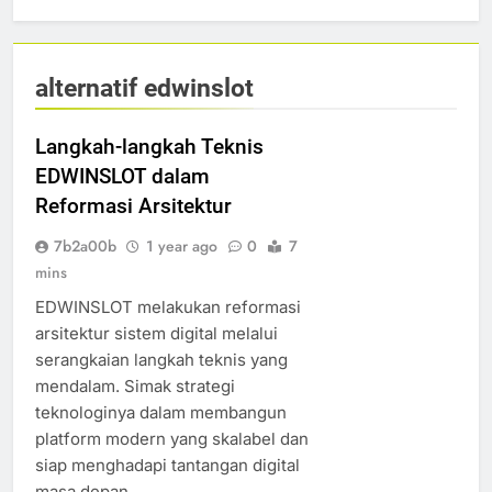
alternatif edwinslot
Langkah-langkah Teknis
EDWINSLOT dalam
Reformasi Arsitektur
7b2a00b
1 year ago
0
7
mins
EDWINSLOT melakukan reformasi
arsitektur sistem digital melalui
serangkaian langkah teknis yang
mendalam. Simak strategi
teknologinya dalam membangun
platform modern yang skalabel dan
siap menghadapi tantangan digital
masa depan.