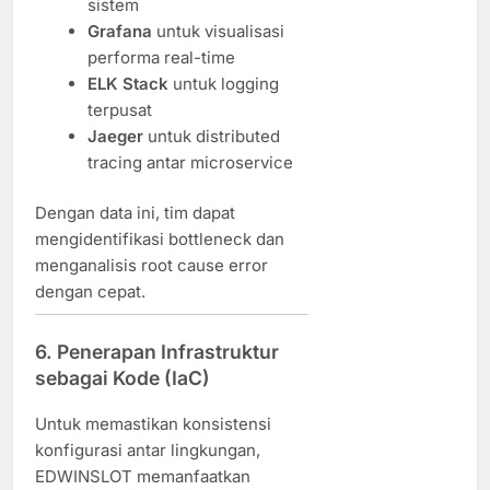
sistem
Grafana
untuk visualisasi
performa real-time
ELK Stack
untuk logging
terpusat
Jaeger
untuk distributed
tracing antar microservice
Dengan data ini, tim dapat
mengidentifikasi bottleneck dan
menganalisis root cause error
dengan cepat.
6.
Penerapan Infrastruktur
sebagai Kode (IaC)
Untuk memastikan konsistensi
konfigurasi antar lingkungan,
EDWINSLOT memanfaatkan