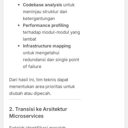
Codebase analysis
untuk
meninjau struktur dan
ketergantungan
Performance profiling
terhadap modul-modul yang
lambat
Infrastructure mapping
untuk mengetahui
redundansi dan single point
of failure
Dari hasil ini, tim teknis dapat
menentukan area prioritas untuk
diubah atau dipecah.
2.
Transisi ke Arsitektur
Microservices
Setelah identifikasi masalah,