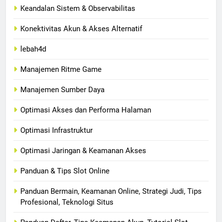
Keandalan Sistem & Observabilitas
Konektivitas Akun & Akses Alternatif
lebah4d
Manajemen Ritme Game
Manajemen Sumber Daya
Optimasi Akses dan Performa Halaman
Optimasi Infrastruktur
Optimasi Jaringan & Keamanan Akses
Panduan & Tips Slot Online
Panduan Bermain, Keamanan Online, Strategi Judi, Tips
Profesional, Teknologi Situs