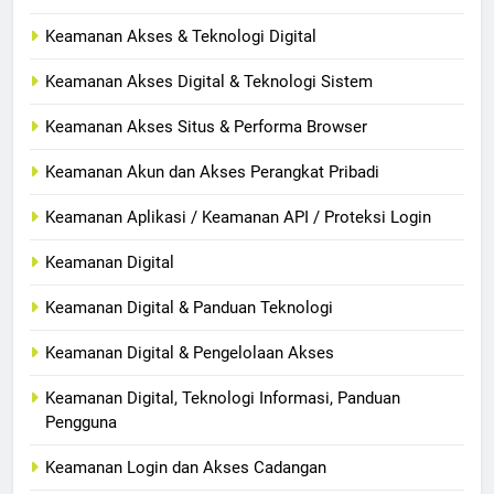
Keamanan Akses & Teknologi Digital
Keamanan Akses Digital & Teknologi Sistem
Keamanan Akses Situs & Performa Browser
Keamanan Akun dan Akses Perangkat Pribadi
Keamanan Aplikasi / Keamanan API / Proteksi Login
Keamanan Digital
Keamanan Digital & Panduan Teknologi
Keamanan Digital & Pengelolaan Akses
Keamanan Digital, Teknologi Informasi, Panduan
Pengguna
Keamanan Login dan Akses Cadangan