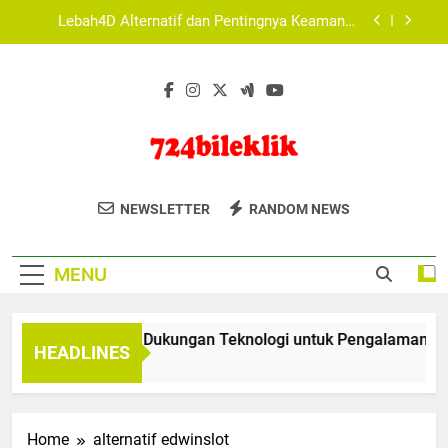
Skip
Cara Mengatasi Loading Lama pada Slot Lebah4D
to
dengan Akses yang Lebih Stabil dan Aman
content
LAE138 Login dan Pentingnya Menggunakan
Perangkat Pribadi
Slot Lebah4D dan Dukungan Teknologi untuk
Pengalaman Online Lebih Baik
Lebah4D Alternatif dan Pentingnya Keamanan
Saat Login
724 Bileklik
Cara Mengatasi Loading Lama pada Slot Lebah4D
NEWSLETTER
RANDOM NEWS
dengan Akses yang Lebih Stabil dan Aman
LAE138 Login dan Pentingnya Menggunakan
Perangkat Pribadi
MENU
ot Lebah4D dan Dukungan Teknologi untuk Pengalaman Online
HEADLINES
Months Ago
Home
alternatif edwinslot