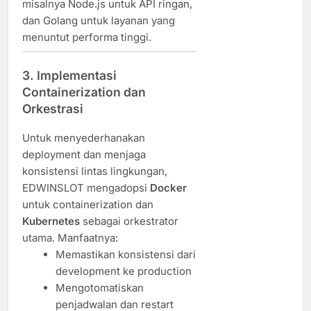
misalnya Node.js untuk API ringan,
dan Golang untuk layanan yang
menuntut performa tinggi.
3.
Implementasi
Containerization dan
Orkestrasi
Untuk menyederhanakan
deployment dan menjaga
konsistensi lintas lingkungan,
EDWINSLOT mengadopsi
Docker
untuk containerization dan
Kubernetes
sebagai orkestrator
utama. Manfaatnya:
Memastikan konsistensi dari
development ke production
Mengotomatiskan
penjadwalan dan restart