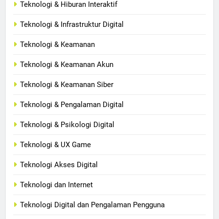
Teknologi & Hiburan Interaktif
Teknologi & Infrastruktur Digital
Teknologi & Keamanan
Teknologi & Keamanan Akun
Teknologi & Keamanan Siber
Teknologi & Pengalaman Digital
Teknologi & Psikologi Digital
Teknologi & UX Game
Teknologi Akses Digital
Teknologi dan Internet
Teknologi Digital dan Pengalaman Pengguna