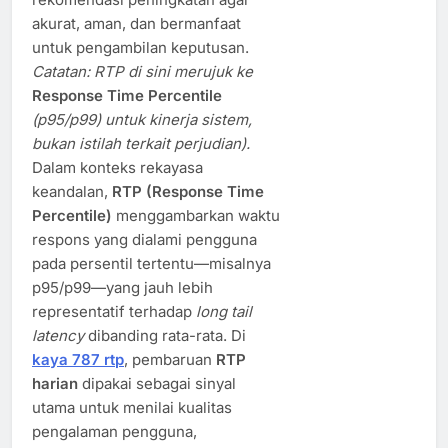
akurat, aman, dan bermanfaat
untuk pengambilan keputusan.
Catatan: RTP di sini merujuk ke
Response Time Percentile
(p95/p99) untuk kinerja sistem,
bukan istilah terkait perjudian).
Dalam konteks rekayasa
keandalan,
RTP (Response Time
Percentile)
menggambarkan waktu
respons yang dialami pengguna
pada persentil tertentu—misalnya
p95/p99—yang jauh lebih
representatif terhadap
long tail
latency
dibanding rata-rata. Di
kaya 787 rtp
, pembaruan
RTP
harian
dipakai sebagai sinyal
utama untuk menilai kualitas
pengalaman pengguna,