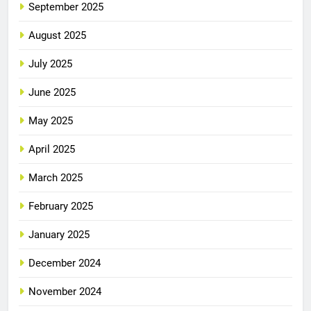
September 2025
August 2025
July 2025
June 2025
May 2025
April 2025
March 2025
February 2025
January 2025
December 2024
November 2024