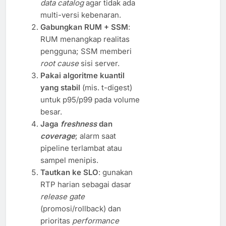
data catalog
agar tidak ada
multi-versi kebenaran.
Gabungkan RUM + SSM
:
RUM menangkap realitas
pengguna; SSM memberi
root cause
sisi server.
Pakai algoritme kuantil
yang stabil
(mis. t-digest)
untuk p95/p99 pada volume
besar.
Jaga
freshness
dan
coverage
; alarm saat
pipeline terlambat atau
sampel menipis.
Tautkan ke SLO
: gunakan
RTP harian sebagai dasar
release gate
(promosi/rollback) dan
prioritas
performance