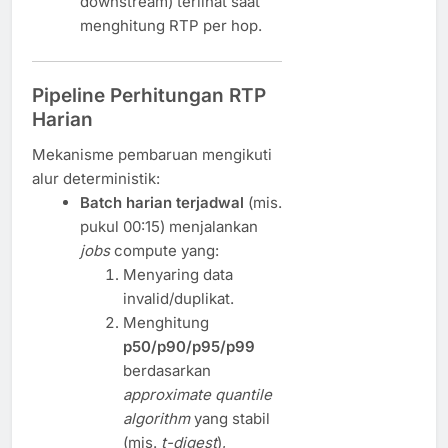
downstream) terlihat saat
menghitung RTP per hop.
Pipeline Perhitungan RTP
Harian
Mekanisme pembaruan mengikuti
alur deterministik:
Batch harian terjadwal
(mis.
pukul 00:15) menjalankan
jobs
compute yang:
Menyaring data
invalid/duplikat.
Menghitung
p50/p90/p95/p99
berdasarkan
approximate quantile
algorithm
yang stabil
(mis.
t-digest
),