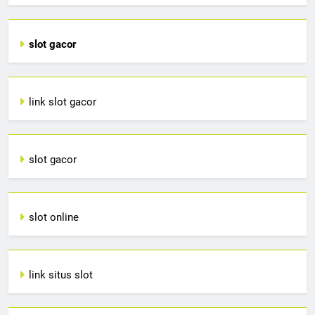
slot gacor
link slot gacor
slot gacor
slot online
link situs slot