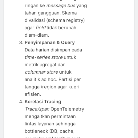
ringan ke
message bus
yang
tahan gangguan. Skema
divalidasi (schema registry)
agar
field
tidak berubah
diam-diam.
Penyimpanan & Query
Data harian disimpan pada
time-series store
untuk
metrik agregat dan
columnar store
untuk
analitik ad hoc. Partisi per
tanggal/region agar kueri
efisien.
Korelasi Tracing
Trace/span
OpenTelemetry
mengaitkan permintaan
lintas layanan sehingga
bottleneck (DB, cache,