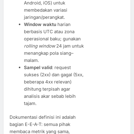
Android, iOS) untuk
membedakan variasi
jaringan/perangkat.
Window waktu
harian
berbasis UTC atau zona
operasional baku; gunakan
rolling window
24 jam untuk
menangkap pola siang–
malam.
Sampel valid
: request
sukses (2xx) dan gagal (5xx,
beberapa 4xx relevan)
dihitung terpisah agar
analisis akar sebab lebih
tajam.
Dokumentasi definisi ini adalah
bagian E-E-A-T: semua pihak
membaca metrik yang sama,