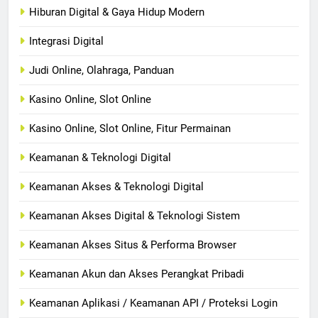
Hiburan Digital & Gaya Hidup Modern
Integrasi Digital
Judi Online, Olahraga, Panduan
Kasino Online, Slot Online
Kasino Online, Slot Online, Fitur Permainan
Keamanan & Teknologi Digital
Keamanan Akses & Teknologi Digital
Keamanan Akses Digital & Teknologi Sistem
Keamanan Akses Situs & Performa Browser
Keamanan Akun dan Akses Perangkat Pribadi
Keamanan Aplikasi / Keamanan API / Proteksi Login