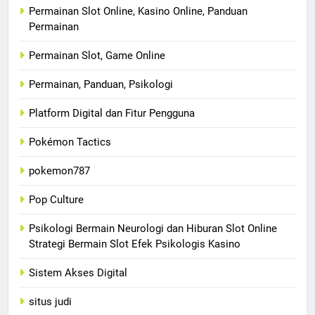
Permainan Slot Online, Kasino Online, Panduan
Permainan
Permainan Slot, Game Online
Permainan, Panduan, Psikologi
Platform Digital dan Fitur Pengguna
Pokémon Tactics
pokemon787
Pop Culture
Psikologi Bermain Neurologi dan Hiburan Slot Online
Strategi Bermain Slot Efek Psikologis Kasino
Sistem Akses Digital
situs judi