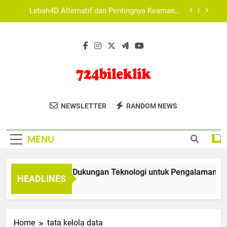
Skip
Cara Mengatasi Loading Lama pada Slot Lebah4D
to
dengan Akses yang Lebih Stabil dan Aman
content
LAE138 Login dan Pentingnya Menggunakan
Perangkat Pribadi
Slot Lebah4D dan Dukungan Teknologi untuk
Pengalaman Online Lebih Baik
Lebah4D Alternatif dan Pentingnya Keamanan
Saat Login
724 Bileklik
Cara Mengatasi Loading Lama pada Slot Lebah4D
NEWSLETTER
RANDOM NEWS
dengan Akses yang Lebih Stabil dan Aman
LAE138 Login dan Pentingnya Menggunakan
Perangkat Pribadi
MENU
ot Lebah4D dan Dukungan Teknologi untuk Pengalaman Online
HEADLINES
Months Ago
Home
tata kelola data