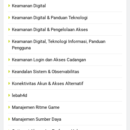
Keamanan Digital
Keamanan Digital & Panduan Teknologi
Keamanan Digital & Pengelolaan Akses
Keamanan Digital, Teknologi Informasi, Panduan
Pengguna
Keamanan Login dan Akses Cadangan
Keandalan Sistem & Observabilitas
Konektivitas Akun & Akses Alternatif
lebah4d
Manajemen Ritme Game
Manajemen Sumber Daya