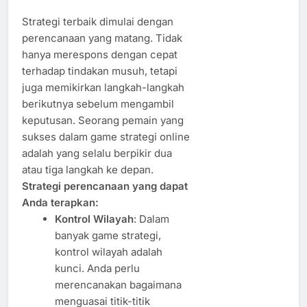
Strategi terbaik dimulai dengan
perencanaan yang matang. Tidak
hanya merespons dengan cepat
terhadap tindakan musuh, tetapi
juga memikirkan langkah-langkah
berikutnya sebelum mengambil
keputusan. Seorang pemain yang
sukses dalam game strategi online
adalah yang selalu berpikir dua
atau tiga langkah ke depan.
Strategi perencanaan yang dapat
Anda terapkan:
Kontrol Wilayah
: Dalam
banyak game strategi,
kontrol wilayah adalah
kunci. Anda perlu
merencanakan bagaimana
menguasai titik-titik