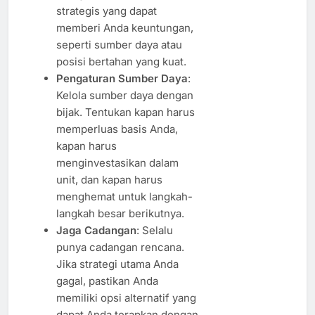
strategis yang dapat
memberi Anda keuntungan,
seperti sumber daya atau
posisi bertahan yang kuat.
Pengaturan Sumber Daya
:
Kelola sumber daya dengan
bijak. Tentukan kapan harus
memperluas basis Anda,
kapan harus
menginvestasikan dalam
unit, dan kapan harus
menghemat untuk langkah-
langkah besar berikutnya.
Jaga Cadangan
: Selalu
punya cadangan rencana.
Jika strategi utama Anda
gagal, pastikan Anda
memiliki opsi alternatif yang
dapat Anda terapkan dengan