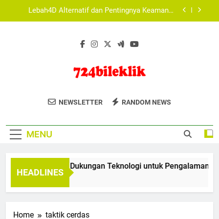
Skip
Cara Mengatasi Loading Lama pada Slot Lebah4D
to
dengan Akses yang Lebih Stabil dan Aman
content
LAE138 Login dan Pentingnya Menggunakan
Perangkat Pribadi
Slot Lebah4D dan Dukungan Teknologi untuk
Pengalaman Online Lebih Baik
Lebah4D Alternatif dan Pentingnya Keamanan
Saat Login
724 Bileklik
Cara Mengatasi Loading Lama pada Slot Lebah4D
NEWSLETTER
RANDOM NEWS
dengan Akses yang Lebih Stabil dan Aman
LAE138 Login dan Pentingnya Menggunakan
Perangkat Pribadi
MENU
ot Lebah4D dan Dukungan Teknologi untuk Pengalaman Online
HEADLINES
Months Ago
Home
taktik cerdas