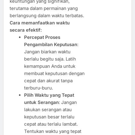
keuntungan yang signifikan,
terutama dalam permainan yang
berlangsung dalam waktu terbatas.
Cara memanfaatkan waktu
secara efektif:
Percepat Proses
Pengambilan Keputusan
:
Jangan biarkan waktu
berlalu begitu saja. Latih
kemampuan Anda untuk
membuat keputusan dengan
cepat dan akurat tanpa
terburu-buru.
Pilih Waktu yang Tepat
untuk Serangan
: Jangan
lakukan serangan atau
keputusan besar terlalu
cepat atau terlalu lambat.
Tentukan waktu yang tepat