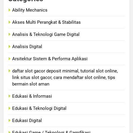
Ability Mechanics
Akses Multi Perangkat & Stabilitas
Analisis & Teknologi Game Digital
Analisis Digital
Arsitektur Sistem & Performa Aplikasi
daftar slot gacor deposit minimal, tutorial slot online,
link situs slot gacor, cara mendaftar slot online, tips
bermain slot aman
Edukasi & Informasi
Edukasi & Teknologi Digital
Edukasi Digital
Edukasi Game / Teknologi & Gamifikasi