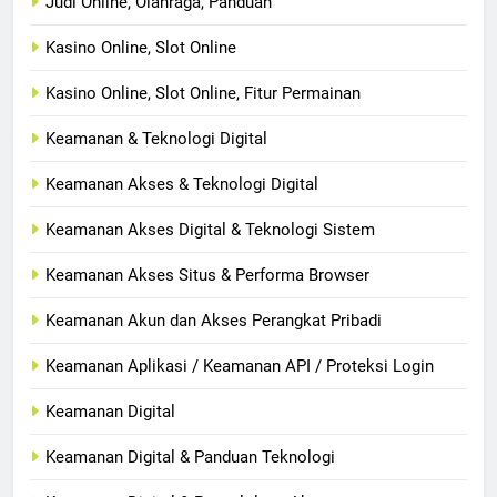
Judi Online, Olahraga, Panduan
Kasino Online, Slot Online
Kasino Online, Slot Online, Fitur Permainan
Keamanan & Teknologi Digital
Keamanan Akses & Teknologi Digital
Keamanan Akses Digital & Teknologi Sistem
Keamanan Akses Situs & Performa Browser
Keamanan Akun dan Akses Perangkat Pribadi
Keamanan Aplikasi / Keamanan API / Proteksi Login
Keamanan Digital
Keamanan Digital & Panduan Teknologi