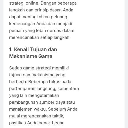
strategi online. Dengan beberapa
langkah dan prinsip dasar, Anda
dapat meningkatkan peluang
kemenangan Anda dan menjadi
pemain yang lebih cerdas dalam
merencanakan setiap langkah.
1. Kenali Tujuan dan
Mekanisme Game
Setiap game strategi memiliki
tujuan dan mekanisme yang
berbeda. Beberapa fokus pada
pertempuran langsung, sementara
yang lain mengutamakan
pembangunan sumber daya atau
manajemen waktu. Sebelum Anda
mulai merencanakan taktik,
pastikan Anda benar-benar