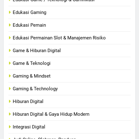
Edukasi Gaming
Edukasi Pemain
Edukasi Permainan Slot & Manajemen Risiko
Game & Hiburan Digital
Game & Teknologi
Gaming & Mindset
Gaming & Technology
Hiburan Digital
Hiburan Digital & Gaya Hidup Modern
Integrasi Digital