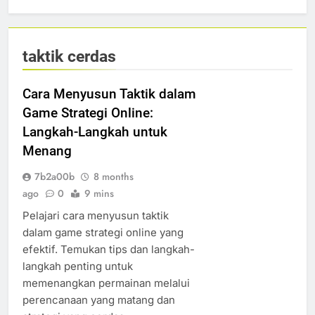
taktik cerdas
Cara Menyusun Taktik dalam
Game Strategi Online:
Langkah-Langkah untuk
Menang
7b2a00b
8 months
ago
0
9 mins
Pelajari cara menyusun taktik
dalam game strategi online yang
efektif. Temukan tips dan langkah-
langkah penting untuk
memenangkan permainan melalui
perencanaan yang matang dan