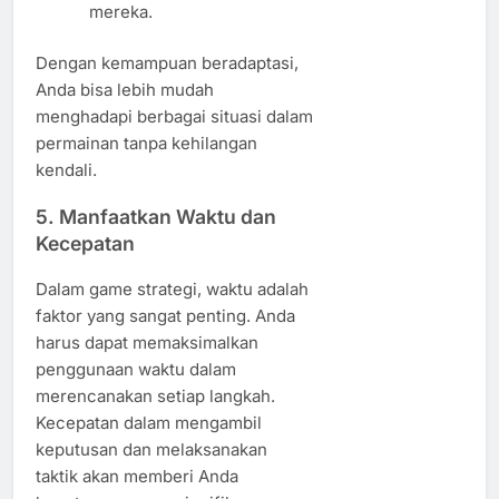
mereka.
Dengan kemampuan beradaptasi,
Anda bisa lebih mudah
menghadapi berbagai situasi dalam
permainan tanpa kehilangan
kendali.
5. Manfaatkan Waktu dan
Kecepatan
Dalam game strategi, waktu adalah
faktor yang sangat penting. Anda
harus dapat memaksimalkan
penggunaan waktu dalam
merencanakan setiap langkah.
Kecepatan dalam mengambil
keputusan dan melaksanakan
taktik akan memberi Anda