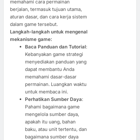
memahami cara permainan
berjalan, termasuk tujuan utama,
aturan dasar, dan cara kerja sistem
dalam game tersebut.
Langkah-langkah untuk mengenal
mekanisme game:
Baca Panduan dan Tutorial
:
Kebanyakan game strategi
menyediakan panduan yang
dapat membantu Anda
memahami dasar-dasar
permainan. Luangkan waktu
untuk membaca ini.
Perhatikan Sumber Daya
:
Pahami bagaimana game
mengelola sumber daya,
apakah itu uang, bahan
baku, atau unit tertentu, dan
bagaimana sumber daya