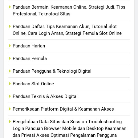
Panduan Bermain, Keamanan Online, Strategi Judi, Tips
Profesional, Teknologi Situs
Panduan Daftar, Tips Keamanan Akun, Tutorial Slot
Online, Cara Login Aman, Strategi Pemula Slot Online
Panduan Harian
Panduan Pemula
Panduan Pengguna & Teknologi Digital
Panduan Slot Online
Panduan Teknis & Akses Digital
Pemeriksaan Platform Digital & Keamanan Akses
Pengelolaan Data Situs dan Session Troubleshooting
Login Panduan Browser Mobile dan Desktop Keamanan
dan Privasi Akses Optimasi Pengalaman Pengguna