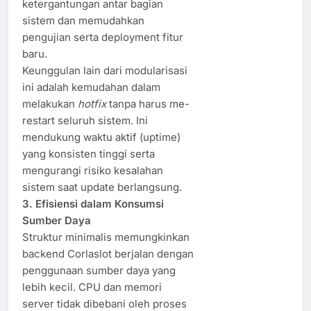
ketergantungan antar bagian
sistem dan memudahkan
pengujian serta deployment fitur
baru.
Keunggulan lain dari modularisasi
ini adalah kemudahan dalam
melakukan
hotfix
tanpa harus me-
restart seluruh sistem. Ini
mendukung waktu aktif (uptime)
yang konsisten tinggi serta
mengurangi risiko kesalahan
sistem saat update berlangsung.
3. Efisiensi dalam Konsumsi
Sumber Daya
Struktur minimalis memungkinkan
backend Corlaslot berjalan dengan
penggunaan sumber daya yang
lebih kecil. CPU dan memori
server tidak dibebani oleh proses