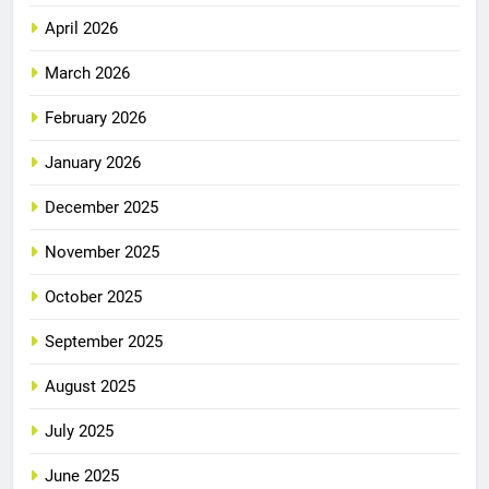
April 2026
March 2026
February 2026
January 2026
December 2025
November 2025
October 2025
September 2025
August 2025
July 2025
June 2025