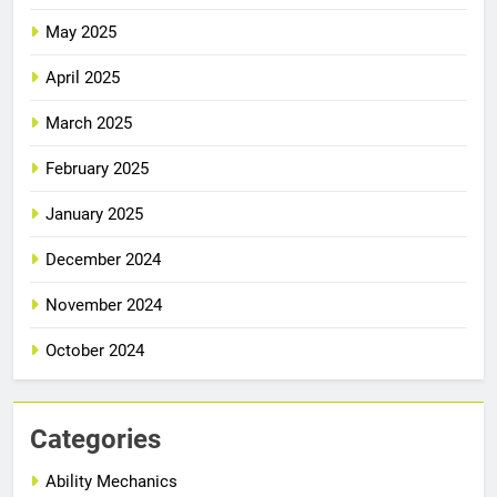
May 2025
April 2025
March 2025
February 2025
January 2025
December 2024
November 2024
October 2024
Categories
Ability Mechanics