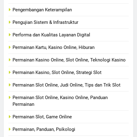
Pengembangan Keterampilan
Pengujian Sistem & Infrastruktur
Performa dan Kualitas Layanan Digital
Permainan Kartu, Kasino Online, Hiburan
Permainan Kasino Online, Slot Online, Teknologi Kasino
Permainan Kasino, Slot Online, Strategi Slot
Permainan Slot Online, Judi Online, Tips dan Trik Slot
Permainan Slot Online, Kasino Online, Panduan
Permainan
Permainan Slot, Game Online
Permainan, Panduan, Psikologi