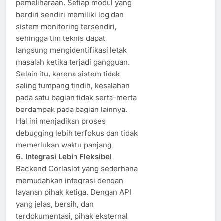
pemeliharaan. Setiap modul yang
berdiri sendiri memiliki log dan
sistem monitoring tersendiri,
sehingga tim teknis dapat
langsung mengidentifikasi letak
masalah ketika terjadi gangguan.
Selain itu, karena sistem tidak
saling tumpang tindih, kesalahan
pada satu bagian tidak serta-merta
berdampak pada bagian lainnya.
Hal ini menjadikan proses
debugging lebih terfokus dan tidak
memerlukan waktu panjang.
6. Integrasi Lebih Fleksibel
Backend Corlaslot yang sederhana
memudahkan integrasi dengan
layanan pihak ketiga. Dengan API
yang jelas, bersih, dan
terdokumentasi, pihak eksternal