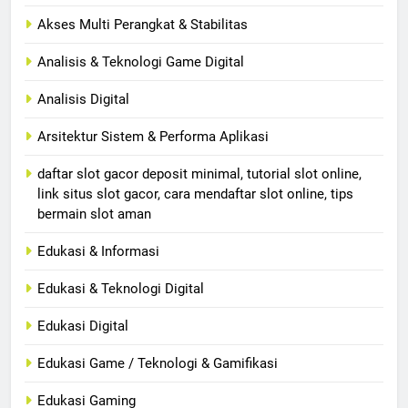
Akses Multi Perangkat & Stabilitas
Analisis & Teknologi Game Digital
Analisis Digital
Arsitektur Sistem & Performa Aplikasi
daftar slot gacor deposit minimal, tutorial slot online,
link situs slot gacor, cara mendaftar slot online, tips
bermain slot aman
Edukasi & Informasi
Edukasi & Teknologi Digital
Edukasi Digital
Edukasi Game / Teknologi & Gamifikasi
Edukasi Gaming