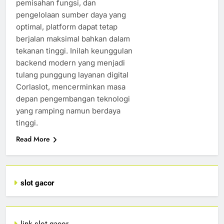
pemisahan fungsi, dan
pengelolaan sumber daya yang
optimal, platform dapat tetap
berjalan maksimal bahkan dalam
tekanan tinggi. Inilah keunggulan
backend modern yang menjadi
tulang punggung layanan digital
Corlaslot, mencerminkan masa
depan pengembangan teknologi
yang ramping namun berdaya
tinggi.
Read More
slot gacor
link slot gacor