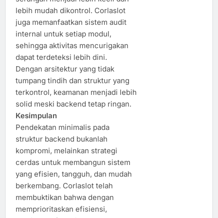
lebih mudah dikontrol. Corlaslot
juga memanfaatkan sistem audit
internal untuk setiap modul,
sehingga aktivitas mencurigakan
dapat terdeteksi lebih dini.
Dengan arsitektur yang tidak
tumpang tindih dan struktur yang
terkontrol, keamanan menjadi lebih
solid meski backend tetap ringan.
Kesimpulan
Pendekatan minimalis pada
struktur backend bukanlah
kompromi, melainkan strategi
cerdas untuk membangun sistem
yang efisien, tangguh, dan mudah
berkembang. Corlaslot telah
membuktikan bahwa dengan
memprioritaskan efisiensi,