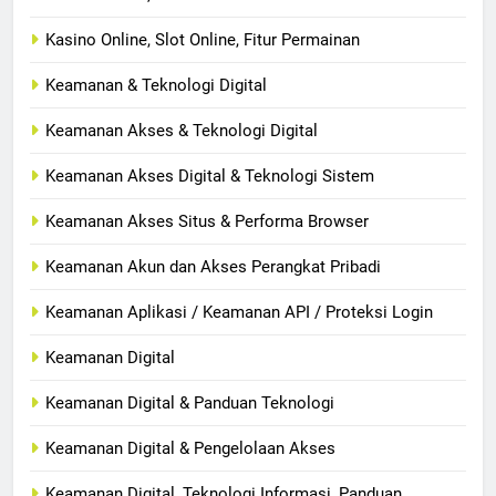
Kasino Online, Slot Online, Fitur Permainan
Keamanan & Teknologi Digital
Keamanan Akses & Teknologi Digital
Keamanan Akses Digital & Teknologi Sistem
Keamanan Akses Situs & Performa Browser
Keamanan Akun dan Akses Perangkat Pribadi
Keamanan Aplikasi / Keamanan API / Proteksi Login
Keamanan Digital
Keamanan Digital & Panduan Teknologi
Keamanan Digital & Pengelolaan Akses
Keamanan Digital, Teknologi Informasi, Panduan