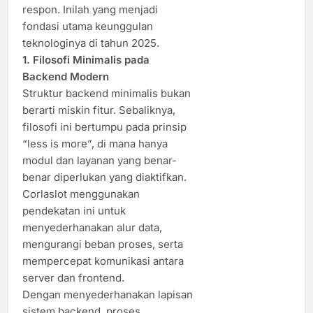
respon. Inilah yang menjadi
fondasi utama keunggulan
teknologinya di tahun 2025.
1. Filosofi Minimalis pada
Backend Modern
Struktur backend minimalis bukan
berarti miskin fitur. Sebaliknya,
filosofi ini bertumpu pada prinsip
“less is more”, di mana hanya
modul dan layanan yang benar-
benar diperlukan yang diaktifkan.
Corlaslot menggunakan
pendekatan ini untuk
menyederhanakan alur data,
mengurangi beban proses, serta
mempercepat komunikasi antara
server dan frontend.
Dengan menyederhanakan lapisan
sistem backend, proses