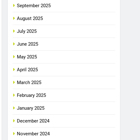
September 2025
August 2025
July 2025
June 2025
May 2025
April 2025
March 2025
February 2025
January 2025
December 2024
November 2024