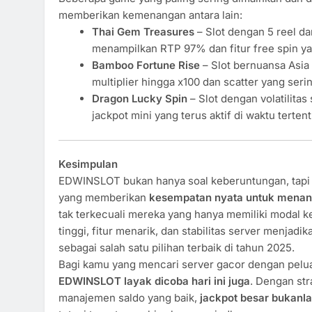
memberikan kemenangan antara lain:
Thai Gem Treasures
– Slot dengan 5 reel dan
menampilkan RTP 97% dan fitur free spin yan
Bamboo Fortune Rise
– Slot bernuansa Asia 
multiplier hingga x100 dan scatter yang seri
Dragon Lucky Spin
– Slot dengan volatilita
jackpot mini yang terus aktif di waktu tertent
Kesimpulan
EDWINSLOT bukan hanya soal keberuntungan, tapi 
yang memberikan
kesempatan nyata untuk mena
tak terkecuali mereka yang hanya memiliki modal k
tinggi, fitur menarik, dan stabilitas server menja
sebagai salah satu pilihan terbaik di tahun 2025.
Bagi kamu yang mencari server gacor dengan pelu
EDWINSLOT layak dicoba hari ini juga
. Dengan str
manajemen saldo yang baik,
jackpot besar bukanl