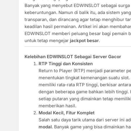
Banyak yang menyebut EDWINSLOT sebagai surga b
keberuntungan. Namun di balik itu, ada sistem yang 
transparan, dan dirancang agar tetap menghibur 
keadilan hasil permainan. Artikel ini akan membah
EDWINSLOT memberi peluang besar bagi pemain b
untuk tetap mengejar
jackpot besar
.
Kelebihan EDWINSLOT Sebagai Server Gacor
RTP Tinggi dan Konsisten
Return to Player (RTP) menjadi parameter p
menentukan tingkat kemenangan suatu slot
memiliki rata-rata RTP tinggi, berkisar ant
dengan beberapa game bahkan lebih tinggi. 
setiap putaran yang dimainkan tetap memilik
memberikan hasil.
Modal Kecil, Fitur Komplet
Salah satu daya tarik utama dari server ini a
modal
. Banyak game yang bisa dimainkan h