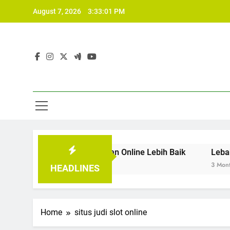
Skip
August 7, 2026
3:33:02 PM
to
content
724
 untuk Pengalaman Online Lebih Baik
Lebah4D Alternat
3 Months Ago
HEADLINES
Home
situs judi slot online