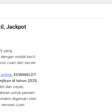
l, Jackpot
25 yang
dengan modal kecil.
ensi cuan dari server
 online
,
EDWINSLOT
njikan di tahun 2025
.
bil dan cepat,
ahkan untuk pemain
semakin digemari oleh
 sensasi cuan