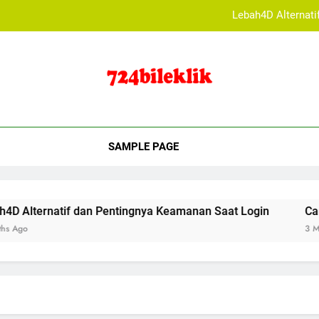
Lebah4D Alternati
Cara Mengatasi Loading Lama pada Slot Lebah4D den
LAE138 Login dan Pent
 Bileklik
Slot Lebah4D dan Dukungan Teknolog
Lebah4D Alternati
SAMPLE PAGE
Cara Mengatasi Loading Lama pada Slot Lebah4D den
LAE138 Login dan Pent
if dan Pentingnya Keamanan Saat Login
Cara Mengatasi
3 Months Ago