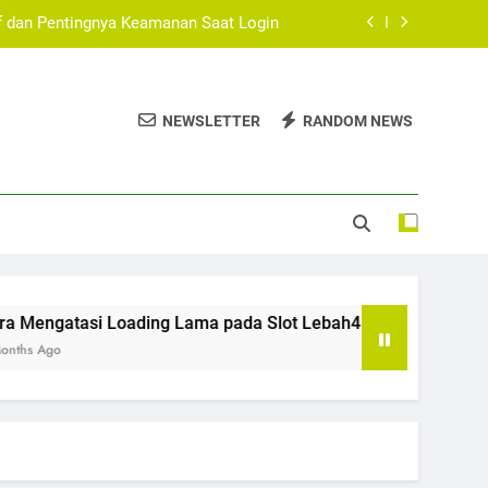
f dan Pentingnya Keamanan Saat Login
gan Akses yang Lebih Stabil dan Aman
ingnya Menggunakan Perangkat Pribadi
NEWSLETTER
RANDOM NEWS
i untuk Pengalaman Online Lebih Baik
f dan Pentingnya Keamanan Saat Login
gan Akses yang Lebih Stabil dan Aman
ingnya Menggunakan Perangkat Pribadi
 Loading Lama pada Slot Lebah4D dengan Akses yang Lebih S