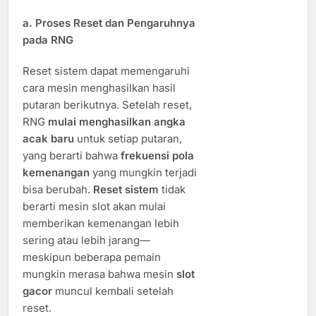
a.
Proses Reset dan Pengaruhnya
pada RNG
Reset sistem dapat memengaruhi
cara mesin menghasilkan hasil
putaran berikutnya. Setelah reset,
RNG
mulai menghasilkan angka
acak baru
untuk setiap putaran,
yang berarti bahwa
frekuensi pola
kemenangan
yang mungkin terjadi
bisa berubah.
Reset sistem
tidak
berarti mesin slot akan mulai
memberikan kemenangan lebih
sering atau lebih jarang—
meskipun beberapa pemain
mungkin merasa bahwa mesin
slot
gacor
muncul kembali setelah
reset.