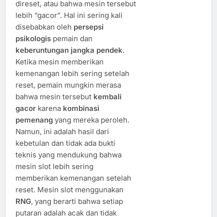
direset, atau bahwa mesin tersebut
lebih “gacor”. Hal ini sering kali
disebabkan oleh
persepsi
psikologis
pemain dan
keberuntungan jangka pendek
.
Ketika mesin memberikan
kemenangan lebih sering setelah
reset, pemain mungkin merasa
bahwa mesin tersebut
kembali
gacor
karena
kombinasi
pemenang
yang mereka peroleh.
Namun, ini adalah hasil dari
kebetulan dan tidak ada bukti
teknis yang mendukung bahwa
mesin slot lebih sering
memberikan kemenangan setelah
reset. Mesin slot menggunakan
RNG
, yang berarti bahwa setiap
putaran adalah acak dan tidak