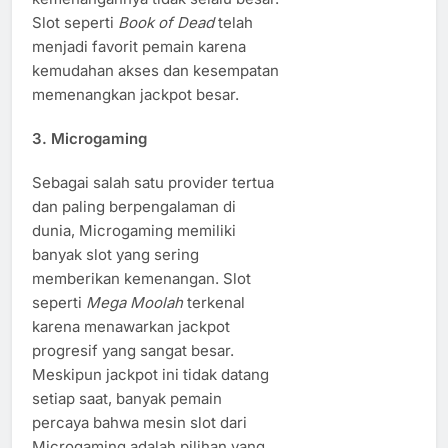
Slot seperti
Book of Dead
telah
menjadi favorit pemain karena
kemudahan akses dan kesempatan
memenangkan jackpot besar.
3.
Microgaming
Sebagai salah satu provider tertua
dan paling berpengalaman di
dunia, Microgaming memiliki
banyak slot yang sering
memberikan kemenangan. Slot
seperti
Mega Moolah
terkenal
karena menawarkan jackpot
progresif yang sangat besar.
Meskipun jackpot ini tidak datang
setiap saat, banyak pemain
percaya bahwa mesin slot dari
Microgaming adalah pilihan yang