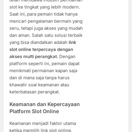
slot ke tingkat yang lebih modern.
Saat ini, para pemain tidak hanya
mencari pengalaman bermain yang
seru, tetapi juga akses yang mudah
dan aman. Salah satu solusi terbaik
yang bisa diandalkan adalah
link
slot online terpercaya dengan
akses multi perangkat
. Dengan
platform seperti ini, pemain dapat
menikmati permainan kapan saja
dan di mana saja tanpa harus
khawatir soal keamanan atau
keterbatasan perangkat.
Keamanan dan Kepercayaan
Platform Slot Online
Keamanan menjadi faktor utama
ketika memilih link slot online.