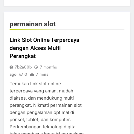
permainan slot
Link Slot Online Terpercaya
dengan Akses Multi
Perangkat
7b2a00b
7 months
ago
0
7 mins
Temukan link slot online
terpercaya yang aman, mudah
diakses, dan mendukung multi
perangkat. Nikmati permainan slot
dengan pengalaman optimal di
ponsel, tablet, dan komputer.
Perkembangan teknologi digital
telah membawa industri permainan