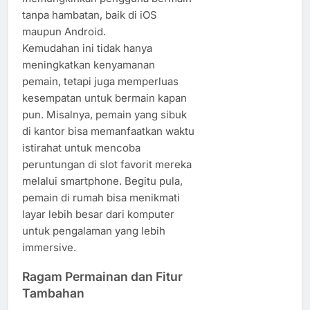
tanpa hambatan, baik di iOS
maupun Android.
Kemudahan ini tidak hanya
meningkatkan kenyamanan
pemain, tetapi juga memperluas
kesempatan untuk bermain kapan
pun. Misalnya, pemain yang sibuk
di kantor bisa memanfaatkan waktu
istirahat untuk mencoba
peruntungan di slot favorit mereka
melalui smartphone. Begitu pula,
pemain di rumah bisa menikmati
layar lebih besar dari komputer
untuk pengalaman yang lebih
immersive.
Ragam Permainan dan Fitur
Tambahan