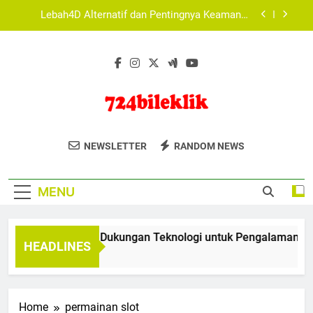
Skip
Cara Mengatasi Loading Lama pada Slot Lebah4D
to
dengan Akses yang Lebih Stabil dan Aman
content
LAE138 Login dan Pentingnya Menggunakan
Perangkat Pribadi
Slot Lebah4D dan Dukungan Teknologi untuk
Pengalaman Online Lebih Baik
Lebah4D Alternatif dan Pentingnya Keamanan
Saat Login
724 Bileklik
Cara Mengatasi Loading Lama pada Slot Lebah4D
NEWSLETTER
RANDOM NEWS
dengan Akses yang Lebih Stabil dan Aman
LAE138 Login dan Pentingnya Menggunakan
Perangkat Pribadi
MENU
ot Lebah4D dan Dukungan Teknologi untuk Pengalaman Online
HEADLINES
Months Ago
Home
permainan slot