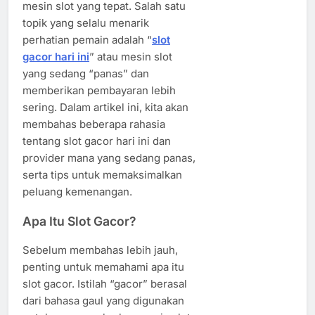
mesin slot yang tepat. Salah satu
topik yang selalu menarik
perhatian pemain adalah “
slot
gacor hari ini
” atau mesin slot
yang sedang “panas” dan
memberikan pembayaran lebih
sering. Dalam artikel ini, kita akan
membahas beberapa rahasia
tentang slot gacor hari ini dan
provider mana yang sedang panas,
serta tips untuk memaksimalkan
peluang kemenangan.
Apa Itu Slot Gacor?
Sebelum membahas lebih jauh,
penting untuk memahami apa itu
slot gacor. Istilah “gacor” berasal
dari bahasa gaul yang digunakan