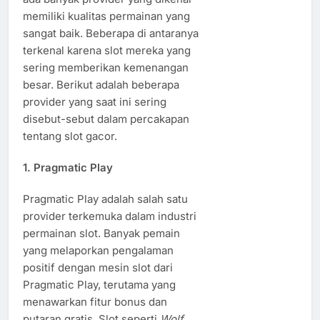
memiliki kualitas permainan yang
sangat baik. Beberapa di antaranya
terkenal karena slot mereka yang
sering memberikan kemenangan
besar. Berikut adalah beberapa
provider yang saat ini sering
disebut-sebut dalam percakapan
tentang slot gacor.
1.
Pragmatic Play
Pragmatic Play adalah salah satu
provider terkemuka dalam industri
permainan slot. Banyak pemain
yang melaporkan pengalaman
positif dengan mesin slot dari
Pragmatic Play, terutama yang
menawarkan fitur bonus dan
putaran gratis. Slot seperti
Wolf