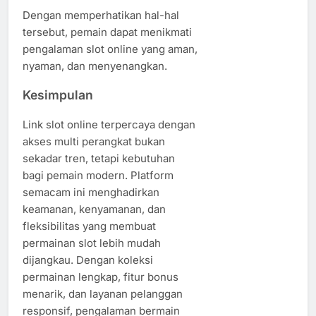
Dengan memperhatikan hal-hal
tersebut, pemain dapat menikmati
pengalaman slot online yang aman,
nyaman, dan menyenangkan.
Kesimpulan
Link slot online terpercaya dengan
akses multi perangkat bukan
sekadar tren, tetapi kebutuhan
bagi pemain modern. Platform
semacam ini menghadirkan
keamanan, kenyamanan, dan
fleksibilitas yang membuat
permainan slot lebih mudah
dijangkau. Dengan koleksi
permainan lengkap, fitur bonus
menarik, dan layanan pelanggan
responsif, pengalaman bermain