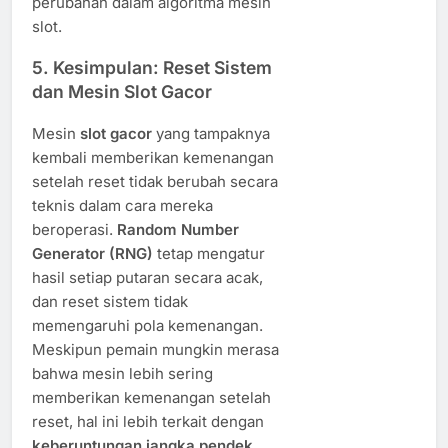
perubahan dalam algoritma mesin
slot.
5. Kesimpulan: Reset Sistem
dan Mesin Slot Gacor
Mesin
slot gacor
yang tampaknya
kembali memberikan kemenangan
setelah reset tidak berubah secara
teknis dalam cara mereka
beroperasi.
Random Number
Generator (RNG)
tetap mengatur
hasil setiap putaran secara acak,
dan reset sistem tidak
memengaruhi pola kemenangan.
Meskipun pemain mungkin merasa
bahwa mesin lebih sering
memberikan kemenangan setelah
reset, hal ini lebih terkait dengan
keberuntungan jangka pendek