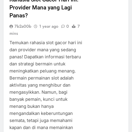
Provider Mana yang Lagi
Panas?
7b2a00b
1 year ago
0
7
mins
Temukan rahasia slot gacor hari ini
dan provider mana yang sedang
panas! Dapatkan informasi terbaru
dan strategi bermain untuk
meningkatkan peluang menang.
Bermain permainan slot adalah
aktivitas yang menghibur dan
mengasyikkan. Namun, bagi
banyak pemain, kunci untuk
menang bukan hanya
mengandalkan keberuntungan
semata, tetapi juga memahami
kapan dan di mana memainkan