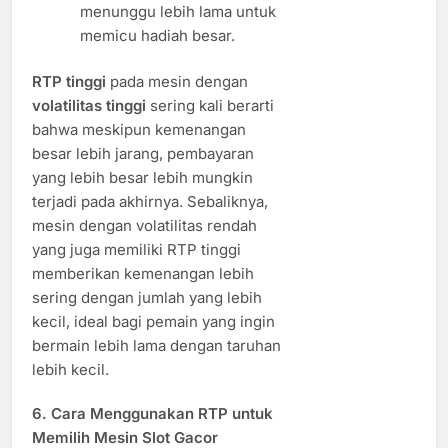
menunggu lebih lama untuk
memicu hadiah besar.
RTP tinggi
pada mesin dengan
volatilitas tinggi
sering kali berarti
bahwa meskipun kemenangan
besar lebih jarang, pembayaran
yang lebih besar lebih mungkin
terjadi pada akhirnya. Sebaliknya,
mesin dengan volatilitas rendah
yang juga memiliki RTP tinggi
memberikan kemenangan lebih
sering dengan jumlah yang lebih
kecil, ideal bagi pemain yang ingin
bermain lebih lama dengan taruhan
lebih kecil.
6.
Cara Menggunakan RTP untuk
Memilih Mesin Slot Gacor