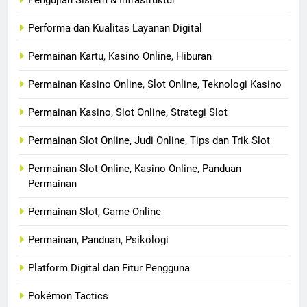
Performa dan Kualitas Layanan Digital
Permainan Kartu, Kasino Online, Hiburan
Permainan Kasino Online, Slot Online, Teknologi Kasino
Permainan Kasino, Slot Online, Strategi Slot
Permainan Slot Online, Judi Online, Tips dan Trik Slot
Permainan Slot Online, Kasino Online, Panduan
Permainan
Permainan Slot, Game Online
Permainan, Panduan, Psikologi
Platform Digital dan Fitur Pengguna
Pokémon Tactics