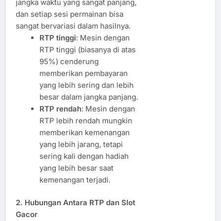
jangka waktu yang sangat panjang,
dan setiap sesi permainan bisa
sangat bervariasi dalam hasilnya.
RTP tinggi
: Mesin dengan
RTP tinggi (biasanya di atas
95%) cenderung
memberikan pembayaran
yang lebih sering dan lebih
besar dalam jangka panjang.
RTP rendah
: Mesin dengan
RTP lebih rendah mungkin
memberikan kemenangan
yang lebih jarang, tetapi
sering kali dengan hadiah
yang lebih besar saat
kemenangan terjadi.
2.
Hubungan Antara RTP dan Slot
Gacor