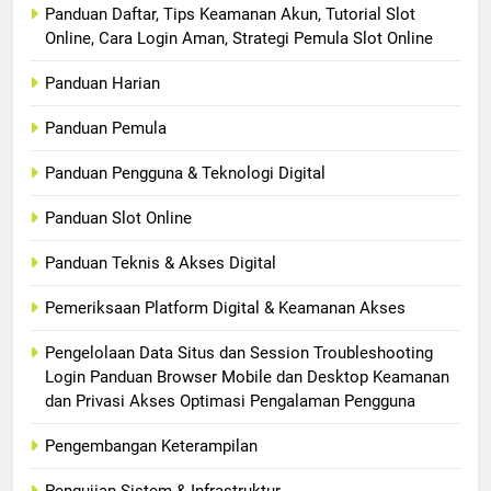
Panduan Daftar, Tips Keamanan Akun, Tutorial Slot
Online, Cara Login Aman, Strategi Pemula Slot Online
Panduan Harian
Panduan Pemula
Panduan Pengguna & Teknologi Digital
Panduan Slot Online
Panduan Teknis & Akses Digital
Pemeriksaan Platform Digital & Keamanan Akses
Pengelolaan Data Situs dan Session Troubleshooting
Login Panduan Browser Mobile dan Desktop Keamanan
dan Privasi Akses Optimasi Pengalaman Pengguna
Pengembangan Keterampilan
Pengujian Sistem & Infrastruktur