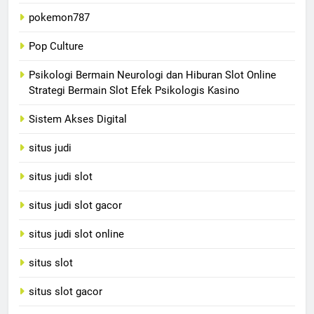
pokemon787
Pop Culture
Psikologi Bermain Neurologi dan Hiburan Slot Online
Strategi Bermain Slot Efek Psikologis Kasino
Sistem Akses Digital
situs judi
situs judi slot
situs judi slot gacor
situs judi slot online
situs slot
situs slot gacor