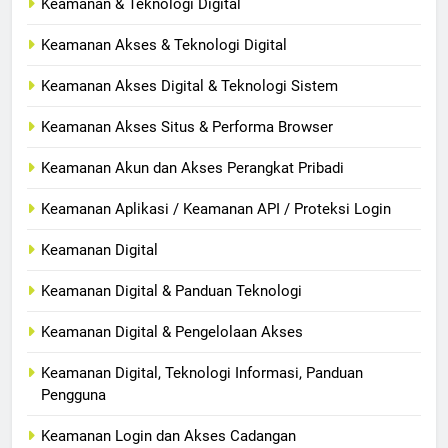
Keamanan & Teknologi Digital
Keamanan Akses & Teknologi Digital
Keamanan Akses Digital & Teknologi Sistem
Keamanan Akses Situs & Performa Browser
Keamanan Akun dan Akses Perangkat Pribadi
Keamanan Aplikasi / Keamanan API / Proteksi Login
Keamanan Digital
Keamanan Digital & Panduan Teknologi
Keamanan Digital & Pengelolaan Akses
Keamanan Digital, Teknologi Informasi, Panduan
Pengguna
Keamanan Login dan Akses Cadangan