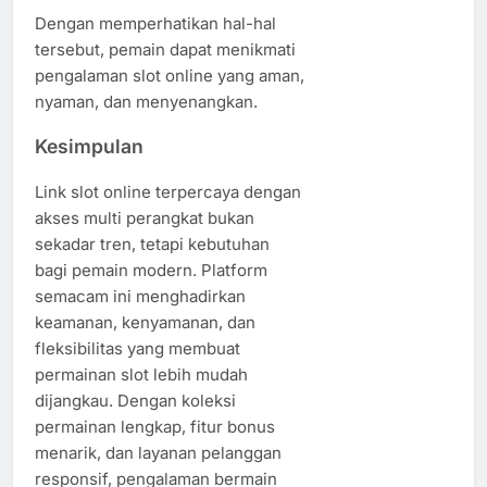
Dengan memperhatikan hal-hal
tersebut, pemain dapat menikmati
pengalaman slot online yang aman,
nyaman, dan menyenangkan.
Kesimpulan
Link slot online terpercaya dengan
akses multi perangkat bukan
sekadar tren, tetapi kebutuhan
bagi pemain modern. Platform
semacam ini menghadirkan
keamanan, kenyamanan, dan
fleksibilitas yang membuat
permainan slot lebih mudah
dijangkau. Dengan koleksi
permainan lengkap, fitur bonus
menarik, dan layanan pelanggan
responsif, pengalaman bermain