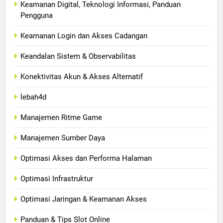
Keamanan Digital, Teknologi Informasi, Panduan
Pengguna
Keamanan Login dan Akses Cadangan
Keandalan Sistem & Observabilitas
Konektivitas Akun & Akses Alternatif
lebah4d
Manajemen Ritme Game
Manajemen Sumber Daya
Optimasi Akses dan Performa Halaman
Optimasi Infrastruktur
Optimasi Jaringan & Keamanan Akses
Panduan & Tips Slot Online