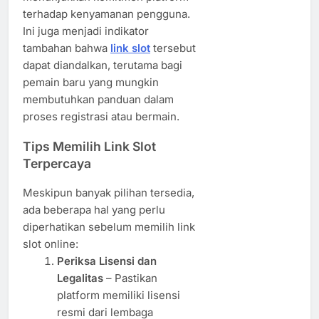
terhadap kenyamanan pengguna.
Ini juga menjadi indikator
tambahan bahwa
link slot
tersebut
dapat diandalkan, terutama bagi
pemain baru yang mungkin
membutuhkan panduan dalam
proses registrasi atau bermain.
Tips Memilih Link Slot
Terpercaya
Meskipun banyak pilihan tersedia,
ada beberapa hal yang perlu
diperhatikan sebelum memilih link
slot online:
Periksa Lisensi dan
Legalitas
– Pastikan
platform memiliki lisensi
resmi dari lembaga