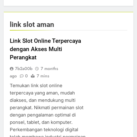
link slot aman
Link Slot Online Terpercaya
dengan Akses Multi
Perangkat
7b2a00b
7 months
ago
0
7 mins
Temukan link slot online
terpercaya yang aman, mudah
diakses, dan mendukung multi
perangkat. Nikmati permainan slot
dengan pengalaman optimal di
ponsel, tablet, dan komputer.
Perkembangan teknologi digital
telah membawa industri permainan