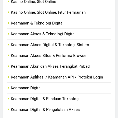
Kasino Online, Slot Online
Kasino Online, Slot Online, Fitur Permainan
Keamanan & Teknologi Digital
Keamanan Akses & Teknologi Digital
Keamanan Akses Digital & Teknologi Sistem
Keamanan Akses Situs & Performa Browser
Keamanan Akun dan Akses Perangkat Pribadi
Keamanan Aplikasi / Keamanan API / Proteksi Login
Keamanan Digital
Keamanan Digital & Panduan Teknologi
Keamanan Digital & Pengelolaan Akses