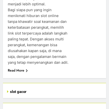
menjadi lebih optimal.
Bagi siapa pun yang ingin
menikmati hiburan slot online
tanpa khawatir soal keamanan dan
keterbatasan perangkat, memilih
link slot terpercaya adalah langkah
paling tepat. Dengan akses multi
perangkat, kemenangan bisa
diusahakan kapan saja, di mana
saja, dengan pengalaman bermain
yang tetap menyenangkan dan adil.
Read More
slot gacor