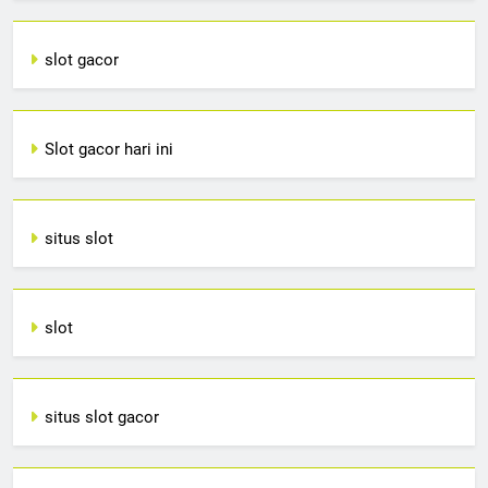
slot gacor
Slot gacor hari ini
situs slot
slot
situs slot gacor