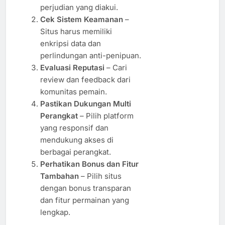
perjudian yang diakui.
Cek Sistem Keamanan
–
Situs harus memiliki
enkripsi data dan
perlindungan anti-penipuan.
Evaluasi Reputasi
– Cari
review dan feedback dari
komunitas pemain.
Pastikan Dukungan Multi
Perangkat
– Pilih platform
yang responsif dan
mendukung akses di
berbagai perangkat.
Perhatikan Bonus dan Fitur
Tambahan
– Pilih situs
dengan bonus transparan
dan fitur permainan yang
lengkap.