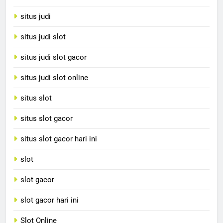
situs judi
situs judi slot
situs judi slot gacor
situs judi slot online
situs slot
situs slot gacor
situs slot gacor hari ini
slot
slot gacor
slot gacor hari ini
Slot Online