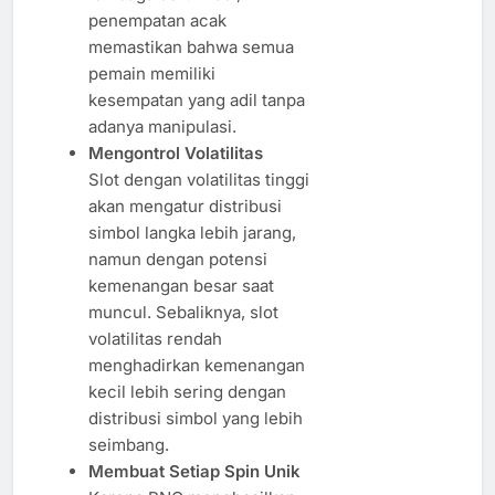
penempatan acak
memastikan bahwa semua
pemain memiliki
kesempatan yang adil tanpa
adanya manipulasi.
Mengontrol Volatilitas
Slot dengan volatilitas tinggi
akan mengatur distribusi
simbol langka lebih jarang,
namun dengan potensi
kemenangan besar saat
muncul. Sebaliknya, slot
volatilitas rendah
menghadirkan kemenangan
kecil lebih sering dengan
distribusi simbol yang lebih
seimbang.
Membuat Setiap Spin Unik