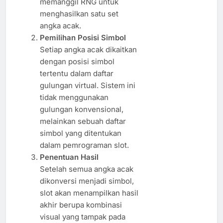
memanggil RNG untuk
menghasilkan satu set
angka acak.
Pemilihan Posisi Simbol
Setiap angka acak dikaitkan
dengan posisi simbol
tertentu dalam daftar
gulungan virtual. Sistem ini
tidak menggunakan
gulungan konvensional,
melainkan sebuah daftar
simbol yang ditentukan
dalam pemrograman slot.
Penentuan Hasil
Setelah semua angka acak
dikonversi menjadi simbol,
slot akan menampilkan hasil
akhir berupa kombinasi
visual yang tampak pada