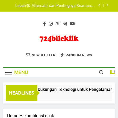
Skip
Cara Mengatasi Loading Lama pada Slot Lebah4D
to
dengan Akses yang Lebih Stabil dan Aman
content
LAE138 Login dan Pentingnya Menggunakan
Perangkat Pribadi
Slot Lebah4D dan Dukungan Teknologi untuk
Pengalaman Online Lebih Baik
Lebah4D Alternatif dan Pentingnya Keamanan
Saat Login
724 Bileklik
Cara Mengatasi Loading Lama pada Slot Lebah4D
NEWSLETTER
RANDOM NEWS
dengan Akses yang Lebih Stabil dan Aman
LAE138 Login dan Pentingnya Menggunakan
Perangkat Pribadi
MENU
ot Lebah4D dan Dukungan Teknologi untuk Pengalaman Online
HEADLINES
Months Ago
Home
kombinasi acak