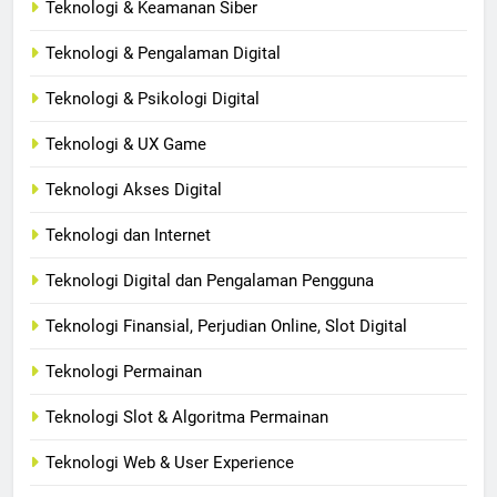
Teknologi & Keamanan Siber
Teknologi & Pengalaman Digital
Teknologi & Psikologi Digital
Teknologi & UX Game
Teknologi Akses Digital
Teknologi dan Internet
Teknologi Digital dan Pengalaman Pengguna
Teknologi Finansial, Perjudian Online, Slot Digital
Teknologi Permainan
Teknologi Slot & Algoritma Permainan
Teknologi Web & User Experience