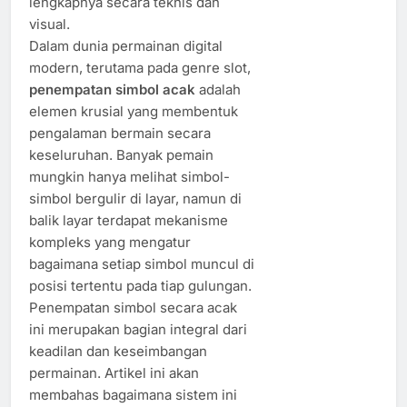
lengkapnya secara teknis dan
visual.
Dalam dunia permainan digital
modern, terutama pada genre slot,
penempatan simbol acak
adalah
elemen krusial yang membentuk
pengalaman bermain secara
keseluruhan. Banyak pemain
mungkin hanya melihat simbol-
simbol bergulir di layar, namun di
balik layar terdapat mekanisme
kompleks yang mengatur
bagaimana setiap simbol muncul di
posisi tertentu pada tiap gulungan.
Penempatan simbol secara acak
ini merupakan bagian integral dari
keadilan dan keseimbangan
permainan. Artikel ini akan
membahas bagaimana sistem ini