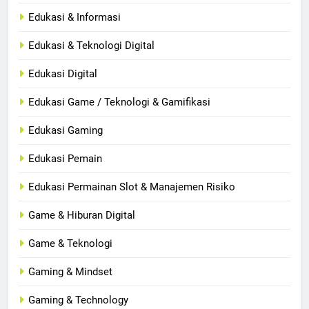
Edukasi & Informasi
Edukasi & Teknologi Digital
Edukasi Digital
Edukasi Game / Teknologi & Gamifikasi
Edukasi Gaming
Edukasi Pemain
Edukasi Permainan Slot & Manajemen Risiko
Game & Hiburan Digital
Game & Teknologi
Gaming & Mindset
Gaming & Technology