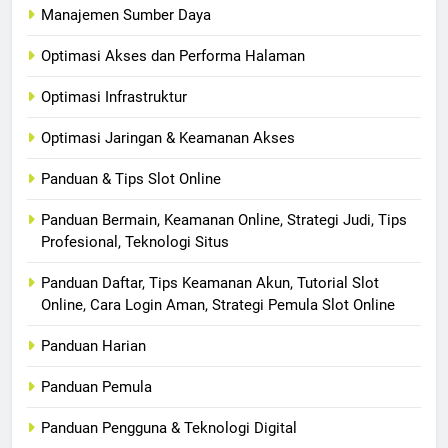
Manajemen Sumber Daya
Optimasi Akses dan Performa Halaman
Optimasi Infrastruktur
Optimasi Jaringan & Keamanan Akses
Panduan & Tips Slot Online
Panduan Bermain, Keamanan Online, Strategi Judi, Tips
Profesional, Teknologi Situs
Panduan Daftar, Tips Keamanan Akun, Tutorial Slot
Online, Cara Login Aman, Strategi Pemula Slot Online
Panduan Harian
Panduan Pemula
Panduan Pengguna & Teknologi Digital