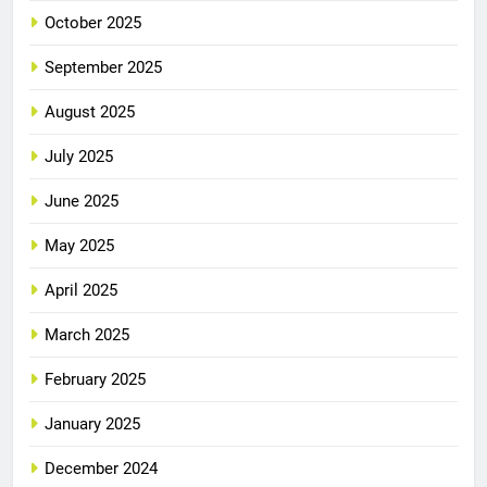
October 2025
September 2025
August 2025
July 2025
June 2025
May 2025
April 2025
March 2025
February 2025
January 2025
December 2024