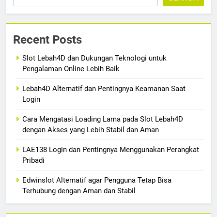
Recent Posts
Slot Lebah4D dan Dukungan Teknologi untuk
Pengalaman Online Lebih Baik
Lebah4D Alternatif dan Pentingnya Keamanan Saat
Login
Cara Mengatasi Loading Lama pada Slot Lebah4D
dengan Akses yang Lebih Stabil dan Aman
LAE138 Login dan Pentingnya Menggunakan Perangkat
Pribadi
Edwinslot Alternatif agar Pengguna Tetap Bisa
Terhubung dengan Aman dan Stabil