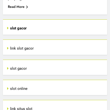
Read More
slot gacor
link slot gacor
slot gacor
slot online
link situs slot