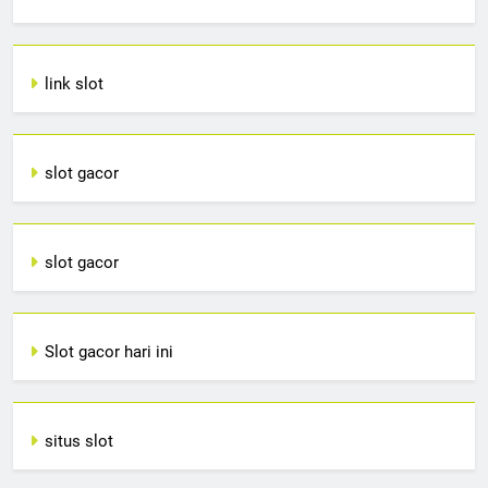
link slot
slot gacor
slot gacor
Slot gacor hari ini
situs slot