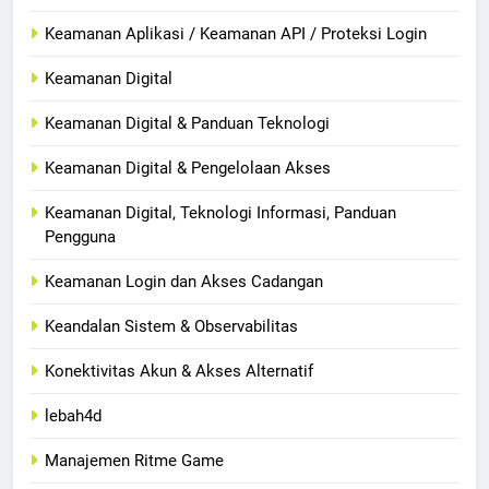
Keamanan Aplikasi / Keamanan API / Proteksi Login
Keamanan Digital
Keamanan Digital & Panduan Teknologi
Keamanan Digital & Pengelolaan Akses
Keamanan Digital, Teknologi Informasi, Panduan
Pengguna
Keamanan Login dan Akses Cadangan
Keandalan Sistem & Observabilitas
Konektivitas Akun & Akses Alternatif
lebah4d
Manajemen Ritme Game