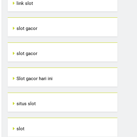
link slot
slot gacor
slot gacor
Slot gacor hari ini
situs slot
slot