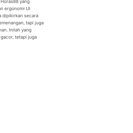
t Horas88 yang
an ergonomi UI
a dipikirkan secara
emenangan, tapi juga
an. Inilah yang
acor, tetapi juga