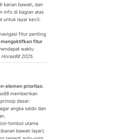
di kanan bawah, dan
 info di bagian atas
t untuk layar kecil.
vigasi fitur penting
 mengaktifkan fitur
 mendapat waktu
 Horas88 2025
.
g
n-elemen prioritas
:
oras88 memberikan
prinsip dasar:
agar angka saldo dan
an.
mbol-tombol utama
 (kanan bawah layar).
ing seperti auto-spin