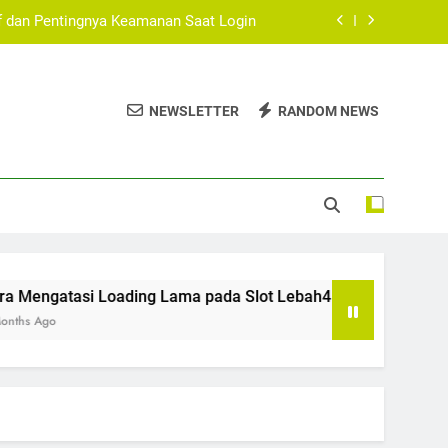
f dan Pentingnya Keamanan Saat Login
gan Akses yang Lebih Stabil dan Aman
ingnya Menggunakan Perangkat Pribadi
NEWSLETTER
RANDOM NEWS
i untuk Pengalaman Online Lebih Baik
f dan Pentingnya Keamanan Saat Login
gan Akses yang Lebih Stabil dan Aman
ingnya Menggunakan Perangkat Pribadi
i Loading Lama pada Slot Lebah4D dengan Akses yang Lebih 