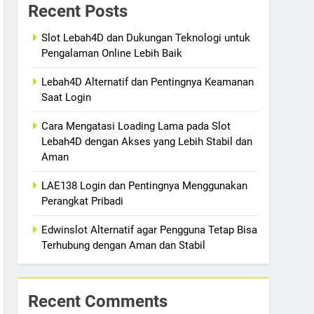
Recent Posts
Slot Lebah4D dan Dukungan Teknologi untuk
Pengalaman Online Lebih Baik
Lebah4D Alternatif dan Pentingnya Keamanan
Saat Login
Cara Mengatasi Loading Lama pada Slot
Lebah4D dengan Akses yang Lebih Stabil dan
Aman
LAE138 Login dan Pentingnya Menggunakan
Perangkat Pribadi
Edwinslot Alternatif agar Pengguna Tetap Bisa
Terhubung dengan Aman dan Stabil
Recent Comments