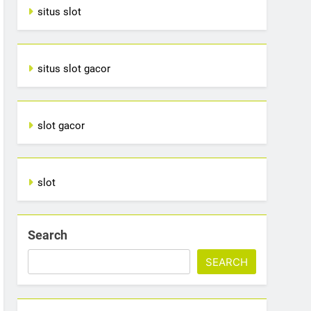
situs slot
situs slot gacor
slot gacor
slot
Search
SEARCH