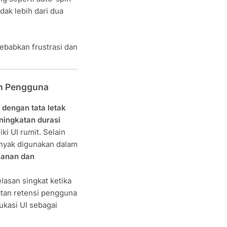
dak lebih dari dua
ebabkan frustrasi dan
n Pengguna
t dengan tata letak
ningkatan durasi
ki UI rumit. Selain
banyak digunakan dalam
manan dan
lasan singkat ketika
atan retensi pengguna
ukasi UI sebagai