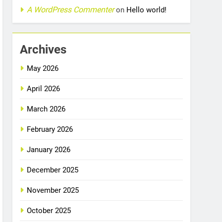
A WordPress Commenter
on
Hello world!
Archives
May 2026
April 2026
March 2026
February 2026
January 2026
December 2025
November 2025
October 2025