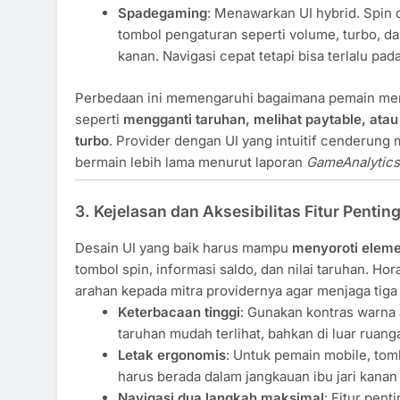
Spadegaming
: Menawarkan UI hybrid. Spin 
tombol pengaturan seperti volume, turbo, dan
kanan. Navigasi cepat tetapi bisa terlalu pada
Perbedaan ini memengaruhi bagaimana pemain mena
seperti
mengganti taruhan, melihat paytable, atau
turbo
. Provider dengan UI yang intuitif cenderung
bermain lebih lama menurut laporan
GameAnalytics
3. Kejelasan dan Aksesibilitas Fitur Pentin
Desain UI yang baik harus mampu
menyoroti eleme
tombol spin, informasi saldo, dan nilai taruhan. H
arahan kepada mitra providernya agar menjaga tiga 
Keterbacaan tinggi
: Gunakan kontras warna 
taruhan mudah terlihat, bahkan di luar ruang
Letak ergonomis
: Untuk pemain mobile, to
harus berada dalam jangkauan ibu jari kanan
Navigasi dua langkah maksimal
: Fitur pent