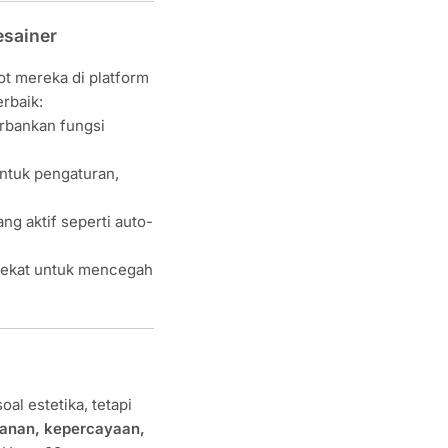
sainer
ot mereka di platform
erbaik:
bankan fungsi
untuk pengaturan,
ang aktif seperti auto-
 dekat untuk mencegah
al estetika, tetapi
nan, kepercayaan,