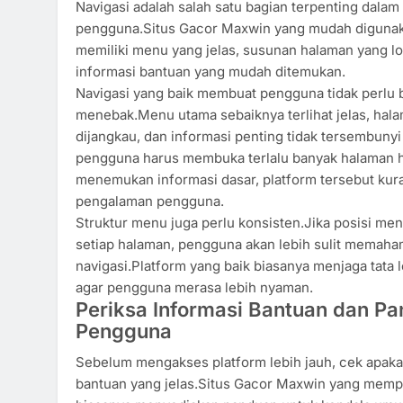
Navigasi adalah salah satu bagian terpenting dala
pengguna.Situs Gacor Maxwin yang mudah diguna
memiliki menu yang jelas, susunan halaman yang lo
informasi bantuan yang mudah ditemukan.
Navigasi yang baik membuat pengguna tidak perlu 
menebak.Menu utama sebaiknya terlihat jelas, ha
dijangkau, dan informasi penting tidak tersembunyi 
pengguna harus membuka terlalu banyak halaman 
menemukan informasi dasar, platform tersebut kuran
pengalaman pengguna.
Struktur menu juga perlu konsisten.Jika posisi me
setiap halaman, pengguna akan lebih sulit memaha
navigasi.Platform yang baik biasanya menjaga tata le
agar pengguna merasa lebih nyaman.
Periksa Informasi Bantuan dan P
Pengguna
Sebelum mengakses platform lebih jauh, cek apaka
bantuan yang jelas.Situs Gacor Maxwin yang mem