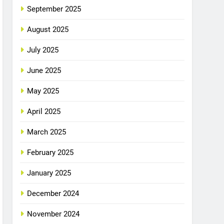
September 2025
August 2025
July 2025
June 2025
May 2025
April 2025
March 2025
February 2025
January 2025
December 2024
November 2024