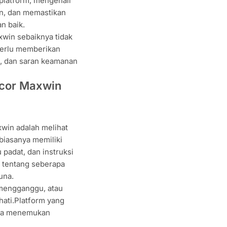
platform, mengenali
an, dan memastikan
n baik.
win sebaiknya tidak
 perlu memberikan
io, dan saran keamanan
cor Maxwin
win adalah melihat
biasanya memiliki
 padat, dan instruksi
 tentang seberapa
una.
n mengganggu, atau
hati.Platform yang
na menemukan