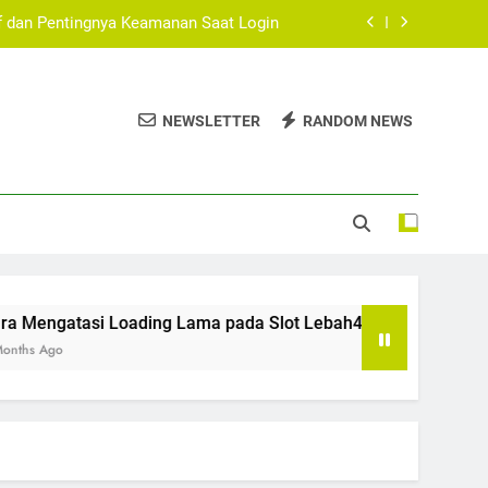
f dan Pentingnya Keamanan Saat Login
gan Akses yang Lebih Stabil dan Aman
ingnya Menggunakan Perangkat Pribadi
NEWSLETTER
RANDOM NEWS
i untuk Pengalaman Online Lebih Baik
f dan Pentingnya Keamanan Saat Login
gan Akses yang Lebih Stabil dan Aman
ingnya Menggunakan Perangkat Pribadi
 Loading Lama pada Slot Lebah4D dengan Akses yang Lebih 