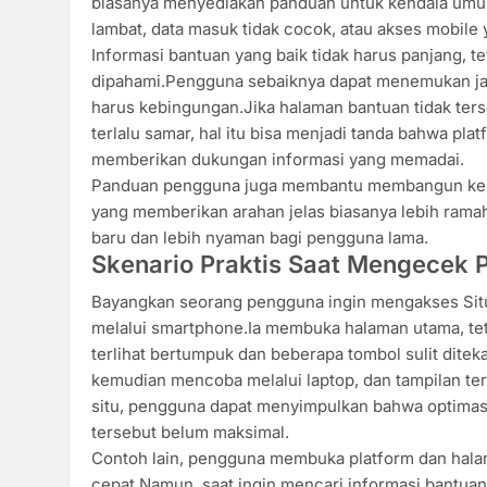
biasanya menyediakan panduan untuk kendala umu
lambat, data masuk tidak cocok, atau akses mobile 
Informasi bantuan yang baik tidak harus panjang, t
dipahami.Pengguna sebaiknya dapat menemukan ja
harus kebingungan.Jika halaman bantuan tidak ters
terlalu samar, hal itu bisa menjadi tanda bahwa pla
memberikan dukungan informasi yang memadai.
Panduan pengguna juga membantu membangun kep
yang memberikan arahan jelas biasanya lebih ram
baru dan lebih nyaman bagi pengguna lama.
Skenario Praktis Saat Mengecek P
Bayangkan seorang pengguna ingin mengakses Si
melalui smartphone.Ia membuka halaman utama, te
terlihat bertumpuk dan beberapa tombol sulit dite
kemudian mencoba melalui laptop, dan tampilan terli
situ, pengguna dapat menyimpulkan bahwa optimasi
tersebut belum maksimal.
Contoh lain, pengguna membuka platform dan halam
cepat.Namun, saat ingin mencari informasi bantuan