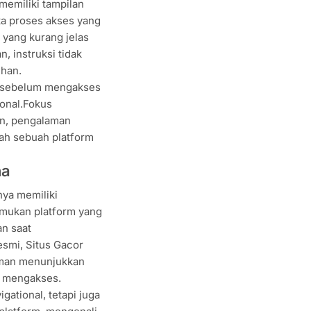
 memiliki tampilan
rta proses akses yang
 yang kurang jelas
, instruksi tidak
ihan.
n sebelum mengakses
ional.Fokus
an, pengalaman
kah sebuah platform
na
ya memiliki
mukan platform yang
an saat
esmi, Situs Gacor
 aman menunjukkan
 mengakses.
igational, tetapi juga