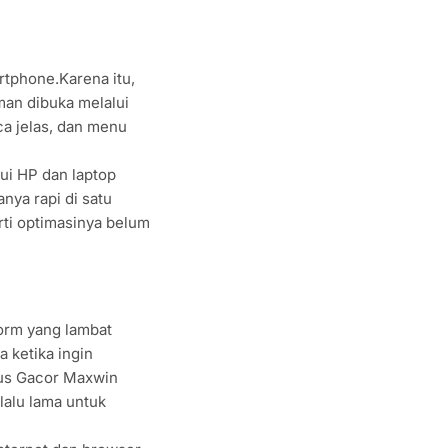
tphone.Karena itu,
man dibuka melalui
ca jelas, dan menu
i HP dan laptop
ya rapi di satu
arti optimasinya belum
form yang lambat
 ketika ingin
us Gacor Maxwin
lalu lama untuk