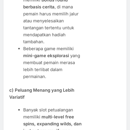
berbasis cerita
, di mana
pemain harus memilih jalur
atau menyelesaikan
tantangan tertentu untuk
mendapatkan hadiah
tambahan.
Beberapa game memiliki
mini-game eksplorasi
yang
membuat pemain merasa
lebih terlibat dalam
permainan.
c) Peluang Menang yang Lebih
Variatif
Banyak slot petualangan
memiliki
multi-level free
spins, expanding wilds, dan