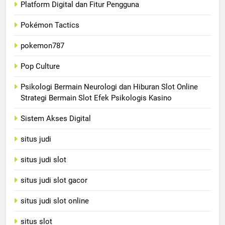
Platform Digital dan Fitur Pengguna
Pokémon Tactics
pokemon787
Pop Culture
Psikologi Bermain Neurologi dan Hiburan Slot Online
Strategi Bermain Slot Efek Psikologis Kasino
Sistem Akses Digital
situs judi
situs judi slot
situs judi slot gacor
situs judi slot online
situs slot