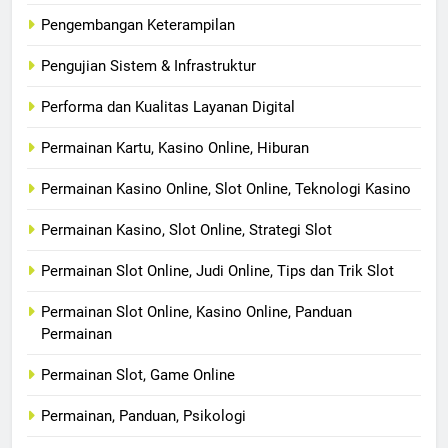
Pengembangan Keterampilan
Pengujian Sistem & Infrastruktur
Performa dan Kualitas Layanan Digital
Permainan Kartu, Kasino Online, Hiburan
Permainan Kasino Online, Slot Online, Teknologi Kasino
Permainan Kasino, Slot Online, Strategi Slot
Permainan Slot Online, Judi Online, Tips dan Trik Slot
Permainan Slot Online, Kasino Online, Panduan
Permainan
Permainan Slot, Game Online
Permainan, Panduan, Psikologi