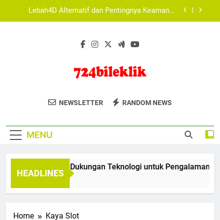
Skip
Cara Mengatasi Loading Lama pada Slot Lebah4D
to
dengan Akses yang Lebih Stabil dan Aman
content
LAE138 Login dan Pentingnya Menggunakan
Perangkat Pribadi
Slot Lebah4D dan Dukungan Teknologi untuk
Pengalaman Online Lebih Baik
Lebah4D Alternatif dan Pentingnya Keamanan
Saat Login
724 Bileklik
Cara Mengatasi Loading Lama pada Slot Lebah4D
NEWSLETTER
RANDOM NEWS
dengan Akses yang Lebih Stabil dan Aman
LAE138 Login dan Pentingnya Menggunakan
Perangkat Pribadi
MENU
ot Lebah4D dan Dukungan Teknologi untuk Pengalaman Online
HEADLINES
Months Ago
Home
Kaya Slot