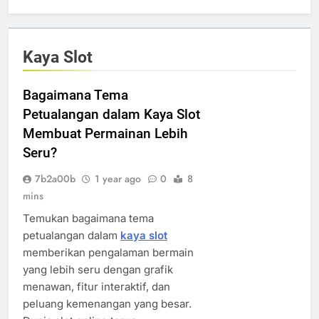
Kaya Slot
Bagaimana Tema
Petualangan dalam Kaya Slot
Membuat Permainan Lebih
Seru?
7b2a00b
1 year ago
0
8
mins
Temukan bagaimana tema
petualangan dalam
kaya slot
memberikan pengalaman bermain
yang lebih seru dengan grafik
menawan, fitur interaktif, dan
peluang kemenangan yang besar.