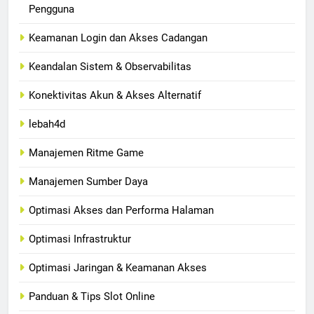
Pengguna
Keamanan Login dan Akses Cadangan
Keandalan Sistem & Observabilitas
Konektivitas Akun & Akses Alternatif
lebah4d
Manajemen Ritme Game
Manajemen Sumber Daya
Optimasi Akses dan Performa Halaman
Optimasi Infrastruktur
Optimasi Jaringan & Keamanan Akses
Panduan & Tips Slot Online