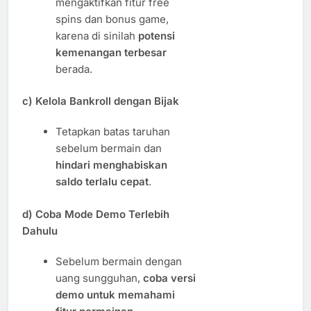
mengaktifkan fitur free
spins dan bonus game,
karena di sinilah
potensi
kemenangan terbesar
berada.
c) Kelola Bankroll dengan Bijak
Tetapkan batas taruhan
sebelum bermain dan
hindari menghabiskan
saldo terlalu cepat
.
d) Coba Mode Demo Terlebih
Dahulu
Sebelum bermain dengan
uang sungguhan,
coba versi
demo untuk memahami