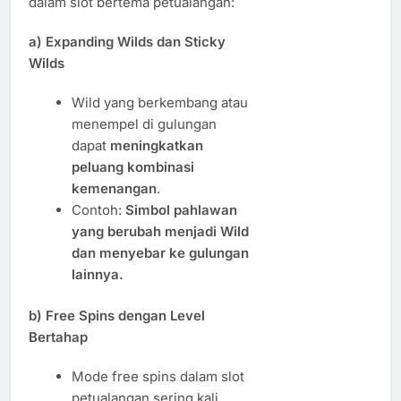
dalam slot bertema petualangan:
a) Expanding Wilds dan Sticky
Wilds
Wild yang berkembang atau
menempel di gulungan
dapat
meningkatkan
peluang kombinasi
kemenangan
.
Contoh:
Simbol pahlawan
yang berubah menjadi Wild
dan menyebar ke gulungan
lainnya.
b) Free Spins dengan Level
Bertahap
Mode free spins dalam slot
petualangan sering kali