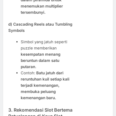
menemukan multiplier
tersembunyi.
d) Cascading Reels atau Tumbling
Symbols
Simbol yang jatuh seperti
puzzle memberikan
kesempatan menang
beruntun dalam satu
putaran
.
Contoh:
Batu jatuh dari
reruntuhan kuil setiap kali
terjadi kemenangan,
membuka peluang
kemenangan baru.
3.
Rekomendasi Slot Bertema