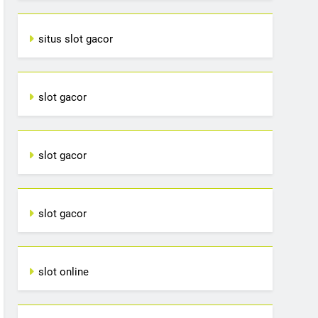
situs slot gacor
slot gacor
slot gacor
slot gacor
slot online