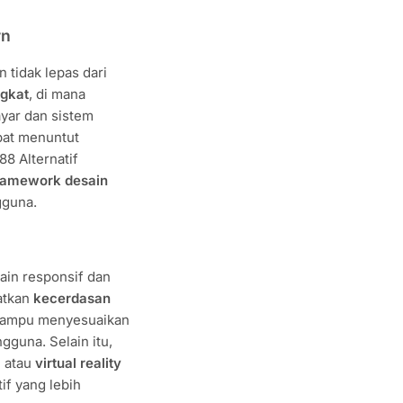
rn
 tidak lepas dari
ngkat
, di mana
yar dan sistem
at menuntut
88 Alternatif
ramework desain
gguna.
ain responsif dan
atkan
kecerdasan
mampu menyesuaikan
gguna. Selain itu,
)
atau
virtual reality
f yang lebih