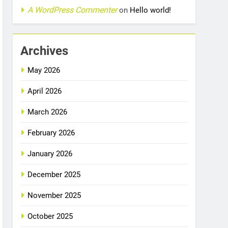
A WordPress Commenter
on
Hello world!
Archives
May 2026
April 2026
March 2026
February 2026
January 2026
December 2025
November 2025
October 2025