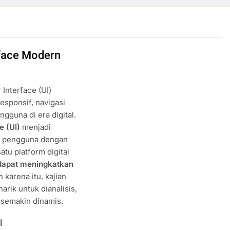
rface Modern
Interface (UI)
esponsif, navigasi
gguna di era digital.
e (UI)
menjadi
si pengguna dengan
atu platform digital
 dapat meningkatkan
 karena itu, kajian
rik untuk dianalisis,
semakin dinamis.
l