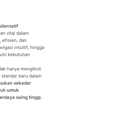
lternatif
n vital dalam
efisien, dan
gasi intuitif, hingga
nuhi kebutuhan
idak hanya mengikuti
n standar baru dalam
 bukan sekadar
ruh untuk
erdaya saing tinggi
.