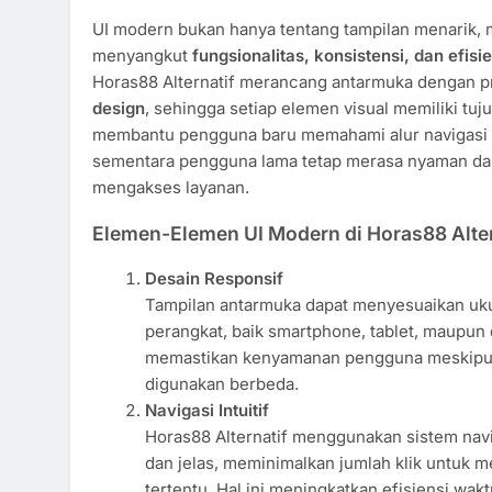
UI modern bukan hanya tentang tampilan menarik, 
menyangkut
fungsionalitas, konsistensi, dan efis
Horas88 Alternatif merancang antarmuka dengan p
design
, sehingga setiap elemen visual memiliki tuju
membantu pengguna baru memahami alur navigasi t
sementara pengguna lama tetap merasa nyaman dan
mengakses layanan.
Elemen-Elemen UI Modern di Horas88 Alter
Desain Responsif
Tampilan antarmuka dapat menyesuaikan uku
perangkat, baik smartphone, tablet, maupun d
memastikan kenyamanan pengguna meskipu
digunakan berbeda.
Navigasi Intuitif
Horas88 Alternatif menggunakan sistem nav
dan jelas, meminimalkan jumlah klik untuk m
tertentu. Hal ini meningkatkan efisiensi wa