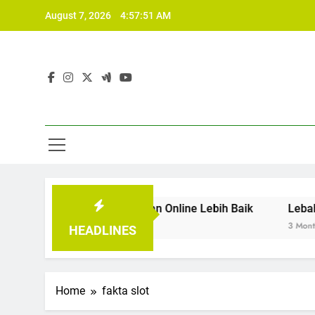
Skip
August 7, 2026
4:57:52 AM
to
content
724
 untuk Pengalaman Online Lebih Baik
Lebah4D Alternat
3 Months Ago
HEADLINES
Home
fakta slot