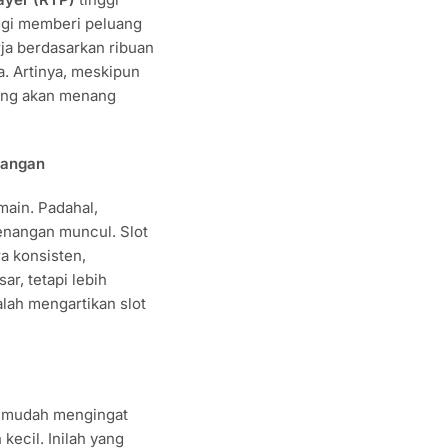
ggi memberi peluang
ja berdasarkan ribuan
a. Artinya, meskipun
sung akan menang
nangan
main. Padahal,
enangan muncul. Slot
a konsisten,
ar, tetapi lebih
alah mengartikan slot
ih mudah mengingat
ecil. Inilah yang