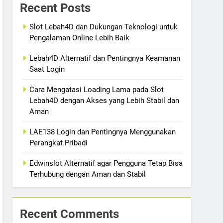
Recent Posts
Slot Lebah4D dan Dukungan Teknologi untuk
Pengalaman Online Lebih Baik
Lebah4D Alternatif dan Pentingnya Keamanan
Saat Login
Cara Mengatasi Loading Lama pada Slot
Lebah4D dengan Akses yang Lebih Stabil dan
Aman
LAE138 Login dan Pentingnya Menggunakan
Perangkat Pribadi
Edwinslot Alternatif agar Pengguna Tetap Bisa
Terhubung dengan Aman dan Stabil
Recent Comments