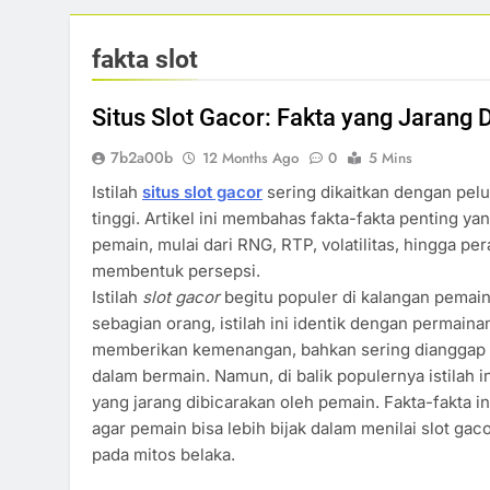
fakta slot
Situs Slot Gacor: Fakta yang Jarang
7b2a00b
12 Months Ago
0
5 Mins
Istilah
situs slot gacor
sering dikaitkan dengan pel
tinggi. Artikel ini membahas fakta-fakta penting ya
pemain, mulai dari RNG, RTP, volatilitas, hingga pe
membentuk persepsi.
Istilah
slot gacor
begitu populer di kalangan pemain 
sebagian orang, istilah ini identik dengan permain
memberikan kemenangan, bahkan sering dianggap 
dalam bermain. Namun, di balik populernya istilah in
yang jarang dibicarakan oleh pemain. Fakta-fakta i
agar pemain bisa lebih bijak dalam menilai slot gaco
pada mitos belaka.