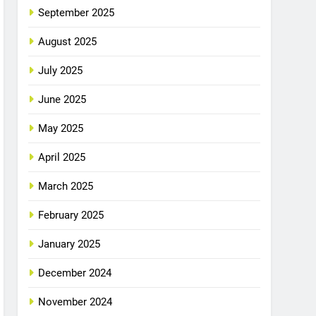
September 2025
August 2025
July 2025
June 2025
May 2025
April 2025
March 2025
February 2025
January 2025
December 2024
November 2024