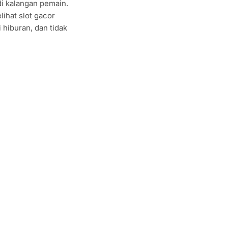
di kalangan pemain.
ihat slot gacor
 hiburan, dan tidak