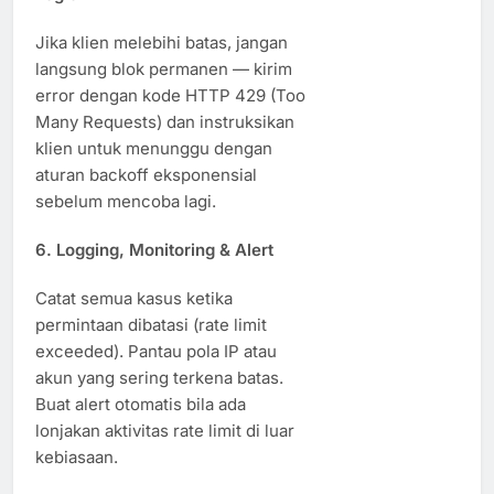
Jika klien melebihi batas, jangan
langsung blok permanen — kirim
error dengan kode HTTP 429 (Too
Many Requests) dan instruksikan
klien untuk menunggu dengan
aturan backoff eksponensial
sebelum mencoba lagi.
6. Logging, Monitoring & Alert
Catat semua kasus ketika
permintaan dibatasi (rate limit
exceeded). Pantau pola IP atau
akun yang sering terkena batas.
Buat alert otomatis bila ada
lonjakan aktivitas rate limit di luar
kebiasaan.