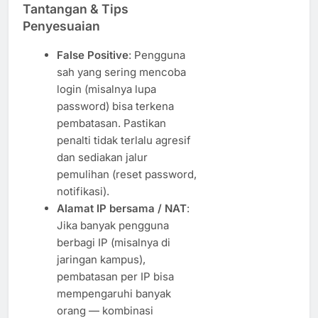
Tantangan & Tips
Penyesuaian
False Positive
: Pengguna
sah yang sering mencoba
login (misalnya lupa
password) bisa terkena
pembatasan. Pastikan
penalti tidak terlalu agresif
dan sediakan jalur
pemulihan (reset password,
notifikasi).
Alamat IP bersama / NAT
:
Jika banyak pengguna
berbagi IP (misalnya di
jaringan kampus),
pembatasan per IP bisa
mempengaruhi banyak
orang — kombinasi