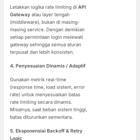
Letakkan logika rate limiting di
API
Gateway
atau layer tengah
(middleware), bukan di masing-
masing service. Dengan demikian
setiap permintaan login melewati
gateway sehingga semua aturan
terpusat dan lebih konsisten.
4. Penyesuaian Dinamis / Adaptif
Gunakan metrik real-time
(response time, load sistem, error
rate) untuk menyesuaikan batas
rate limiting secara dinamis.
Misalnya, saat beban sistem tinggi,
batas diturunkan sementara.
5. Eksponensial Backoff & Retry
Logic