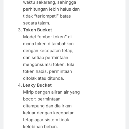
waktu sekarang, sehingga
perhitungan lebih halus dan
tidak “terlompati” batas
secara tajam.
Token Bucket
Model “ember token” di
mana token ditambahkan
dengan kecepatan tetap,
dan setiap permintaan
mengonsumsi token. Bila
token habis, permintaan
ditolak atau ditunda.
Leaky Bucket
Mirip dengan aliran air yang
bocor: permintaan
ditampung dan dialirkan
keluar dengan kecepatan
tetap agar sistem tidak
kelebihan beban.