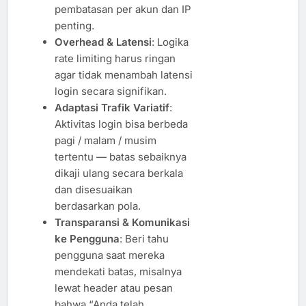
pembatasan per akun dan IP
penting.
Overhead & Latensi
: Logika
rate limiting harus ringan
agar tidak menambah latensi
login secara signifikan.
Adaptasi Trafik Variatif
:
Aktivitas login bisa berbeda
pagi / malam / musim
tertentu — batas sebaiknya
dikaji ulang secara berkala
dan disesuaikan
berdasarkan pola.
Transparansi & Komunikasi
ke Pengguna
: Beri tahu
pengguna saat mereka
mendekati batas, misalnya
lewat header atau pesan
bahwa “Anda telah