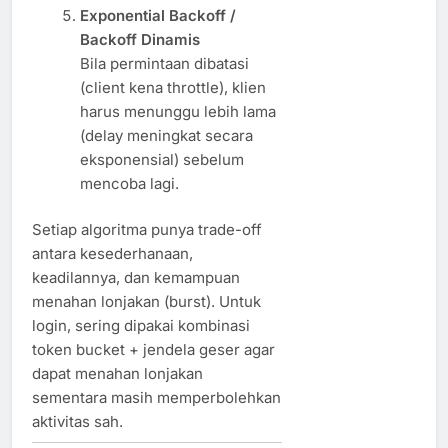
Exponential Backoff /
Backoff Dinamis
Bila permintaan dibatasi
(client kena throttle), klien
harus menunggu lebih lama
(delay meningkat secara
eksponensial) sebelum
mencoba lagi.
Setiap algoritma punya trade-off
antara kesederhanaan,
keadilannya, dan kemampuan
menahan lonjakan (burst). Untuk
login, sering dipakai kombinasi
token bucket + jendela geser agar
dapat menahan lonjakan
sementara masih memperbolehkan
aktivitas sah.