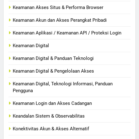
Keamanan Akses Situs & Performa Browser
Keamanan Akun dan Akses Perangkat Pribadi
Keamanan Aplikasi / Keamanan API / Proteksi Login
Keamanan Digital
Keamanan Digital & Panduan Teknologi
Keamanan Digital & Pengelolaan Akses
Keamanan Digital, Teknologi Informasi, Panduan
Pengguna
Keamanan Login dan Akses Cadangan
Keandalan Sistem & Observabilitas
Konektivitas Akun & Akses Alternatif