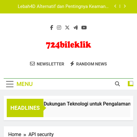
Skip
Cara Mengatasi Loading Lama pada Slot Lebah4D
to
dengan Akses yang Lebih Stabil dan Aman
content
LAE138 Login dan Pentingnya Menggunakan
Perangkat Pribadi
Slot Lebah4D dan Dukungan Teknologi untuk
Pengalaman Online Lebih Baik
Lebah4D Alternatif dan Pentingnya Keamanan
Saat Login
724 Bileklik
Cara Mengatasi Loading Lama pada Slot Lebah4D
NEWSLETTER
RANDOM NEWS
dengan Akses yang Lebih Stabil dan Aman
LAE138 Login dan Pentingnya Menggunakan
Perangkat Pribadi
MENU
ot Lebah4D dan Dukungan Teknologi untuk Pengalaman Online
HEADLINES
Months Ago
Home
API security