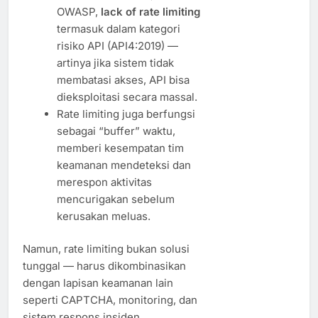
OWASP,
lack of rate limiting
termasuk dalam kategori
risiko API (API4:2019) —
artinya jika sistem tidak
membatasi akses, API bisa
dieksploitasi secara massal.
Rate limiting juga berfungsi
sebagai “buffer” waktu,
memberi kesempatan tim
keamanan mendeteksi dan
merespon aktivitas
mencurigakan sebelum
kerusakan meluas.
Namun, rate limiting bukan solusi
tunggal — harus dikombinasikan
dengan lapisan keamanan lain
seperti CAPTCHA, monitoring, dan
sistem respons insiden.