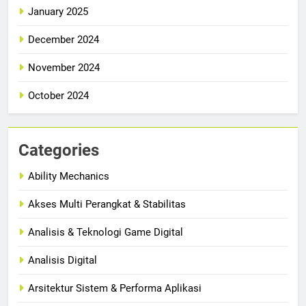
January 2025
December 2024
November 2024
October 2024
Categories
Ability Mechanics
Akses Multi Perangkat & Stabilitas
Analisis & Teknologi Game Digital
Analisis Digital
Arsitektur Sistem & Performa Aplikasi