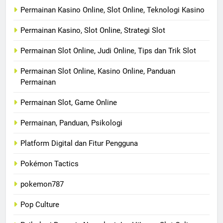
Permainan Kasino Online, Slot Online, Teknologi Kasino
Permainan Kasino, Slot Online, Strategi Slot
Permainan Slot Online, Judi Online, Tips dan Trik Slot
Permainan Slot Online, Kasino Online, Panduan
Permainan
Permainan Slot, Game Online
Permainan, Panduan, Psikologi
Platform Digital dan Fitur Pengguna
Pokémon Tactics
pokemon787
Pop Culture