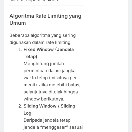
Algoritma Rate Limiting yang
Umum
Beberapa algoritma yang sering
digunakan dalam rate limiting:
Fixed Window (Jendela
Tetap)
Menghitung jumlah
permintaan dalam jangka
waktu tetap (misalnya per
menit). Jika melebihi batas,
selanjutnya ditolak hingga
window berikutnya.
Sliding Window / Sliding
Log
Daripada jendela tetap,
jendela “menggeser” sesuai