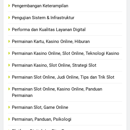
Pengembangan Keterampilan
Pengujian Sistem & Infrastruktur
Performa dan Kualitas Layanan Digital
Permainan Kartu, Kasino Online, Hiburan
Permainan Kasino Online, Slot Online, Teknologi Kasino
Permainan Kasino, Slot Online, Strategi Slot
Permainan Slot Online, Judi Online, Tips dan Trik Slot
Permainan Slot Online, Kasino Online, Panduan
Permainan
Permainan Slot, Game Online
Permainan, Panduan, Psikologi