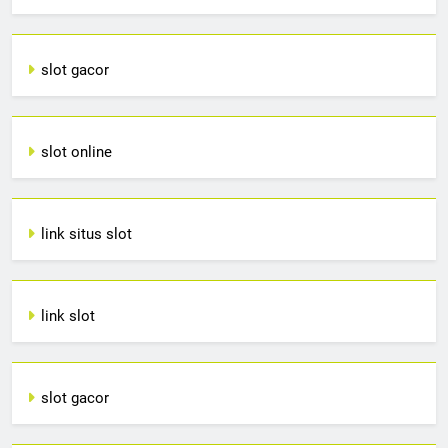
slot gacor
slot online
link situs slot
link slot
slot gacor