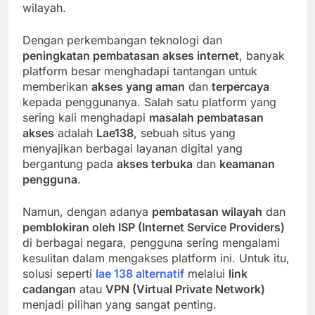
wilayah.
Dengan perkembangan teknologi dan
peningkatan pembatasan akses internet
, banyak
platform besar menghadapi tantangan untuk
memberikan
akses yang aman
dan
terpercaya
kepada penggunanya. Salah satu platform yang
sering kali menghadapi
masalah pembatasan
akses
adalah
Lae138
, sebuah situs yang
menyajikan berbagai layanan digital yang
bergantung pada
akses terbuka
dan
keamanan
pengguna
.
Namun, dengan adanya
pembatasan wilayah
dan
pemblokiran oleh ISP (Internet Service Providers)
di berbagai negara, pengguna sering mengalami
kesulitan dalam mengakses platform ini. Untuk itu,
solusi seperti
lae 138 alternatif
melalui
link
cadangan
atau
VPN (Virtual Private Network)
menjadi pilihan yang sangat penting.