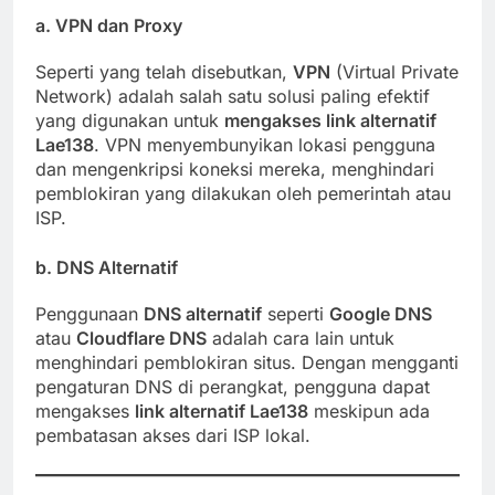
a.
VPN dan Proxy
Seperti yang telah disebutkan,
VPN
(Virtual Private
Network) adalah salah satu solusi paling efektif
yang digunakan untuk
mengakses link alternatif
Lae138
. VPN menyembunyikan lokasi pengguna
dan mengenkripsi koneksi mereka, menghindari
pemblokiran yang dilakukan oleh pemerintah atau
ISP.
b.
DNS Alternatif
Penggunaan
DNS alternatif
seperti
Google DNS
atau
Cloudflare DNS
adalah cara lain untuk
menghindari pemblokiran situs. Dengan mengganti
pengaturan DNS di perangkat, pengguna dapat
mengakses
link alternatif Lae138
meskipun ada
pembatasan akses dari ISP lokal.