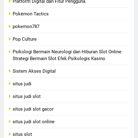
Platform Digital dan Fitur Pengguna
Pokémon Tactics
pokemon787
Pop Culture
Psikologi Bermain Neurologi dan Hiburan Slot Online
Strategi Bermain Slot Efek Psikologis Kasino
Sistem Akses Digital
situs judi
situs judi slot
situs judi slot gacor
situs judi slot online
situs slot