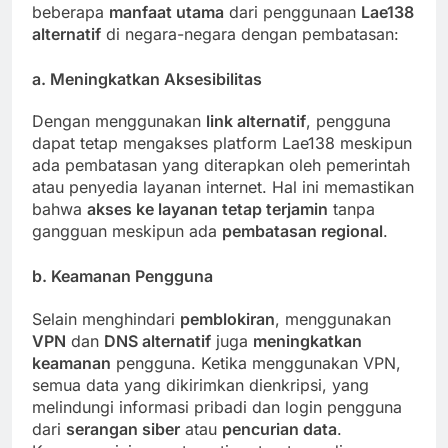
beberapa
manfaat utama
dari penggunaan
Lae138
alternatif
di negara-negara dengan pembatasan:
a.
Meningkatkan Aksesibilitas
Dengan menggunakan
link alternatif
, pengguna
dapat tetap mengakses platform Lae138 meskipun
ada pembatasan yang diterapkan oleh pemerintah
atau penyedia layanan internet. Hal ini memastikan
bahwa
akses ke layanan tetap terjamin
tanpa
gangguan meskipun ada
pembatasan regional
.
b.
Keamanan Pengguna
Selain menghindari
pemblokiran
, menggunakan
VPN
dan
DNS alternatif
juga
meningkatkan
keamanan
pengguna. Ketika menggunakan VPN,
semua data yang dikirimkan dienkripsi, yang
melindungi informasi pribadi dan login pengguna
dari
serangan siber
atau
pencurian data
.