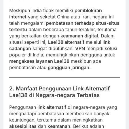
Meskipun India tidak memiliki
pemblokiran
internet
yang seketat China atau Iran, negara ini
telah mengalami
pembatasan terhadap situs-situs
tertentu
dalam beberapa tahun terakhir, terutama
yang berkaitan dengan
keamanan digital
. Dalam
situasi seperti ini,
Lae138 alternatif
melalui
link
cadangan
sangat dibutuhkan.
VPN
menjadi solusi
populer di India, memungkinkan pengguna untuk
mengakses layanan Lae138
meskipun ada
pembatasan atau
gangguan jaringan
.
2.
Manfaat Penggunaan Link Alternatif
Lae138 di Negara-negara Terbatas
Penggunaan
link alternatif
di negara-negara yang
menghadapi pembatasan memberikan banyak
keuntungan, terutama dalam meningkatkan
aksesibilitas
dan
keamanan
. Berikut adalah