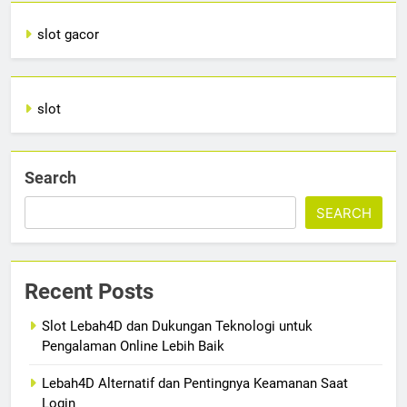
slot gacor
slot
Search
SEARCH
Recent Posts
Slot Lebah4D dan Dukungan Teknologi untuk
Pengalaman Online Lebih Baik
Lebah4D Alternatif dan Pentingnya Keamanan Saat
Login