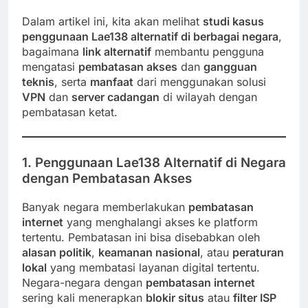
Dalam artikel ini, kita akan melihat
studi kasus
penggunaan Lae138 alternatif di berbagai negara
,
bagaimana
link alternatif
membantu pengguna
mengatasi
pembatasan akses
dan
gangguan
teknis
, serta
manfaat
dari menggunakan solusi
VPN
dan
server cadangan
di wilayah dengan
pembatasan ketat.
1.
Penggunaan Lae138 Alternatif di Negara
dengan Pembatasan Akses
Banyak negara memberlakukan
pembatasan
internet
yang menghalangi akses ke platform
tertentu. Pembatasan ini bisa disebabkan oleh
alasan politik
,
keamanan nasional
, atau
peraturan
lokal
yang membatasi layanan digital tertentu.
Negara-negara dengan
pembatasan internet
sering kali menerapkan
blokir situs
atau
filter ISP