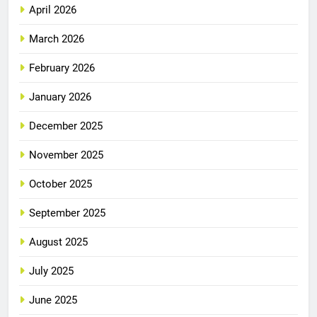
April 2026
March 2026
February 2026
January 2026
December 2025
November 2025
October 2025
September 2025
August 2025
July 2025
June 2025