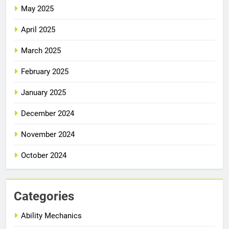
May 2025
April 2025
March 2025
February 2025
January 2025
December 2024
November 2024
October 2024
Categories
Ability Mechanics