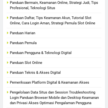
Panduan Bermain, Keamanan Online, Strategi Judi, Tips
Profesional, Teknologi Situs
Panduan Daftar, Tips Keamanan Akun, Tutorial Slot
Online, Cara Login Aman, Strategi Pemula Slot Online
Panduan Harian
Panduan Pemula
Panduan Pengguna & Teknologi Digital
Panduan Slot Online
Panduan Teknis & Akses Digital
Pemeriksaan Platform Digital & Keamanan Akses
Pengelolaan Data Situs dan Session Troubleshooting
Login Panduan Browser Mobile dan Desktop Keamanan
dan Privasi Akses Optimasi Pengalaman Pengguna