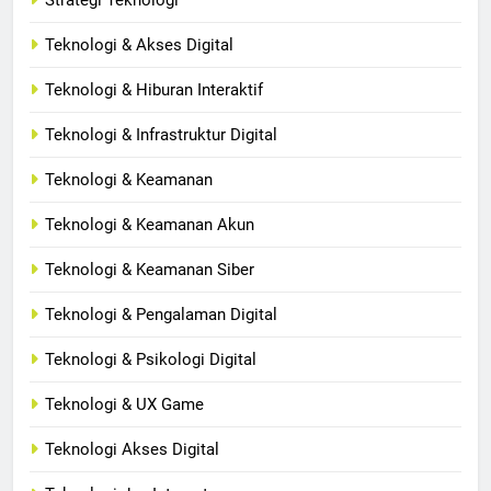
Teknologi & Akses Digital
Teknologi & Hiburan Interaktif
Teknologi & Infrastruktur Digital
Teknologi & Keamanan
Teknologi & Keamanan Akun
Teknologi & Keamanan Siber
Teknologi & Pengalaman Digital
Teknologi & Psikologi Digital
Teknologi & UX Game
Teknologi Akses Digital