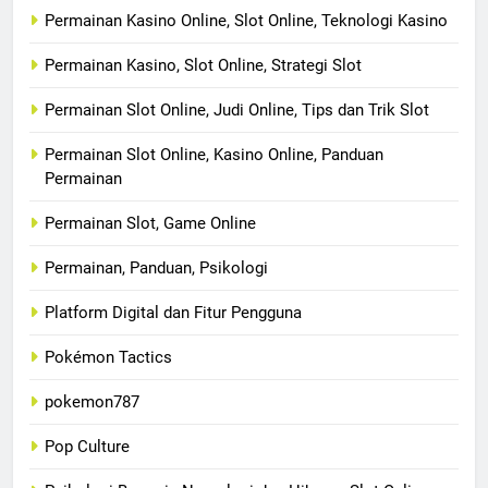
Permainan Kasino Online, Slot Online, Teknologi Kasino
Permainan Kasino, Slot Online, Strategi Slot
Permainan Slot Online, Judi Online, Tips dan Trik Slot
Permainan Slot Online, Kasino Online, Panduan
Permainan
Permainan Slot, Game Online
Permainan, Panduan, Psikologi
Platform Digital dan Fitur Pengguna
Pokémon Tactics
pokemon787
Pop Culture