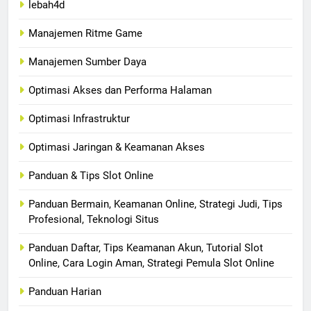
lebah4d
Manajemen Ritme Game
Manajemen Sumber Daya
Optimasi Akses dan Performa Halaman
Optimasi Infrastruktur
Optimasi Jaringan & Keamanan Akses
Panduan & Tips Slot Online
Panduan Bermain, Keamanan Online, Strategi Judi, Tips
Profesional, Teknologi Situs
Panduan Daftar, Tips Keamanan Akun, Tutorial Slot
Online, Cara Login Aman, Strategi Pemula Slot Online
Panduan Harian