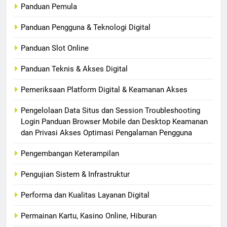
Panduan Pemula
Panduan Pengguna & Teknologi Digital
Panduan Slot Online
Panduan Teknis & Akses Digital
Pemeriksaan Platform Digital & Keamanan Akses
Pengelolaan Data Situs dan Session Troubleshooting
Login Panduan Browser Mobile dan Desktop Keamanan
dan Privasi Akses Optimasi Pengalaman Pengguna
Pengembangan Keterampilan
Pengujian Sistem & Infrastruktur
Performa dan Kualitas Layanan Digital
Permainan Kartu, Kasino Online, Hiburan