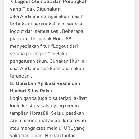
7. Logout Otomatis dari Perangkat
yang Tidak Digunakan
Jika Anda mencurigai akun masih
terbuka di perangkat lain, segera
logout dari semua sesi. Beberapa
platform, termasuk Horas88,
menyediakan fitur “Logout dari
semua perangkat” melalui
pengaturan akun. Gunakan fitur ini
saat Anda merasa keamanan akun
terancam.
8. Gunakan Aplikasi Resmi dan
Hindari Situs Palsu
Login ganda juga bisa terjadi akibat
login ke situs palsu yang meniru
tampilan Horas88. Selalu pastikan
Anda menggunakan
aplikasi resmi
atau mengakses melalui URL yang
valid dan aman. Hindari tautan