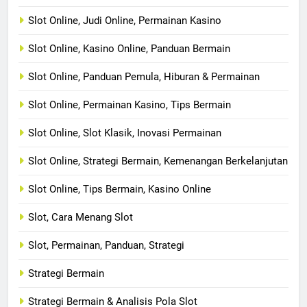
Slot Online, Judi Online, Permainan Kasino
Slot Online, Kasino Online, Panduan Bermain
Slot Online, Panduan Pemula, Hiburan & Permainan
Slot Online, Permainan Kasino, Tips Bermain
Slot Online, Slot Klasik, Inovasi Permainan
Slot Online, Strategi Bermain, Kemenangan Berkelanjutan
Slot Online, Tips Bermain, Kasino Online
Slot, Cara Menang Slot
Slot, Permainan, Panduan, Strategi
Strategi Bermain
Strategi Bermain & Analisis Pola Slot