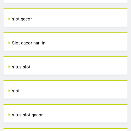
slot gacor
Slot gacor hari ini
situs slot
slot
situs slot gacor