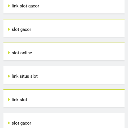
link slot gacor
slot gacor
slot online
link situs slot
link slot
slot gacor