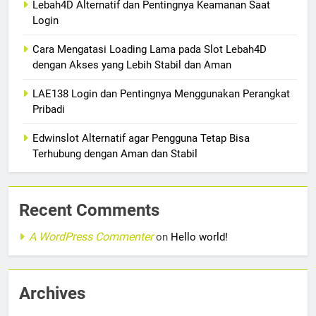
Lebah4D Alternatif dan Pentingnya Keamanan Saat
Login
Cara Mengatasi Loading Lama pada Slot Lebah4D
dengan Akses yang Lebih Stabil dan Aman
LAE138 Login dan Pentingnya Menggunakan Perangkat
Pribadi
Edwinslot Alternatif agar Pengguna Tetap Bisa
Terhubung dengan Aman dan Stabil
Recent Comments
A WordPress Commenter
on
Hello world!
Archives