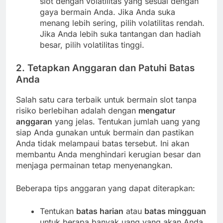
slot dengan volatilitas yang sesuai dengan
gaya bermain Anda. Jika Anda suka
menang lebih sering, pilih volatilitas rendah.
Jika Anda lebih suka tantangan dan hadiah
besar, pilih volatilitas tinggi.
2.
Tetapkan Anggaran dan Patuhi Batas
Anda
Salah satu cara terbaik untuk bermain slot tanpa
risiko berlebihan adalah dengan
mengatur
anggaran
yang jelas. Tentukan jumlah uang yang
siap Anda gunakan untuk bermain dan pastikan
Anda tidak melampaui batas tersebut. Ini akan
membantu Anda menghindari kerugian besar dan
menjaga permainan tetap menyenangkan.
Beberapa tips anggaran yang dapat diterapkan:
Tentukan
batas harian
atau
batas mingguan
untuk berapa banyak uang yang akan Anda