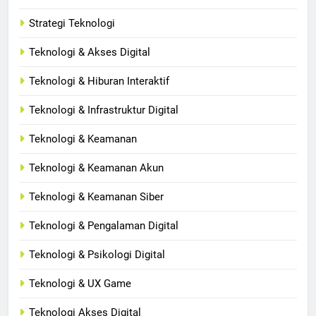
Strategi Teknologi
Teknologi & Akses Digital
Teknologi & Hiburan Interaktif
Teknologi & Infrastruktur Digital
Teknologi & Keamanan
Teknologi & Keamanan Akun
Teknologi & Keamanan Siber
Teknologi & Pengalaman Digital
Teknologi & Psikologi Digital
Teknologi & UX Game
Teknologi Akses Digital