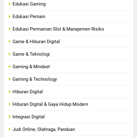
Edukasi Gaming
Edukasi Pemain
Edukasi Permainan Slot & Manajemen Risiko
Game & Hiburan Digital
Game & Teknologi
Gaming & Mindset
Gaming & Technology
Hiburan Digital
Hiburan Digital & Gaya Hidup Modern
Integrasi Digital
Judi Online, Olahraga, Panduan