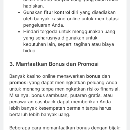
habiskan.
Gunakan
fitur kontrol diri
yang disediakan
oleh banyak kasino online untuk membatasi
pengeluaran Anda.
Hindari tergoda untuk menggunakan uang
yang seharusnya digunakan untuk
kebutuhan lain, seperti tagihan atau biaya
hidup.
3.
Manfaatkan Bonus dan Promosi
Banyak kasino online menawarkan
bonus
dan
promosi
yang dapat meningkatkan peluang Anda
untuk menang tanpa meningkatkan risiko finansial.
Misalnya, bonus sambutan, putaran gratis, atau
penawaran cashback dapat memberikan Anda
lebih banyak kesempatan bermain tanpa harus
bertaruh lebih banyak uang.
Beberapa cara memanfaatkan bonus dengan bijak: