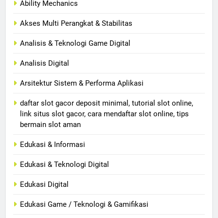
Ability Mechanics
Akses Multi Perangkat & Stabilitas
Analisis & Teknologi Game Digital
Analisis Digital
Arsitektur Sistem & Performa Aplikasi
daftar slot gacor deposit minimal, tutorial slot online,
link situs slot gacor, cara mendaftar slot online, tips
bermain slot aman
Edukasi & Informasi
Edukasi & Teknologi Digital
Edukasi Digital
Edukasi Game / Teknologi & Gamifikasi