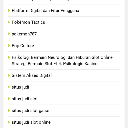
Platform Digital dan Fitur Pengguna
Pokémon Tactics
pokemon787
Pop Culture
Psikologi Bermain Neurologi dan Hiburan Slot Online
Strategi Bermain Slot Efek Psikologis Kasino
Sistem Akses Digital
situs judi
situs judi slot
situs judi slot gacor
situs judi slot online