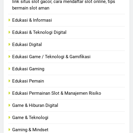
link situs slot gacor, cara mendaftar slot online, tips
bermain slot aman
Edukasi & Informasi
Edukasi & Teknologi Digital
Edukasi Digital
Edukasi Game / Teknologi & Gamifikasi
Edukasi Gaming
Edukasi Pemain
Edukasi Permainan Slot & Manajemen Risiko
Game & Hiburan Digital
Game & Teknologi
Gaming & Mindset