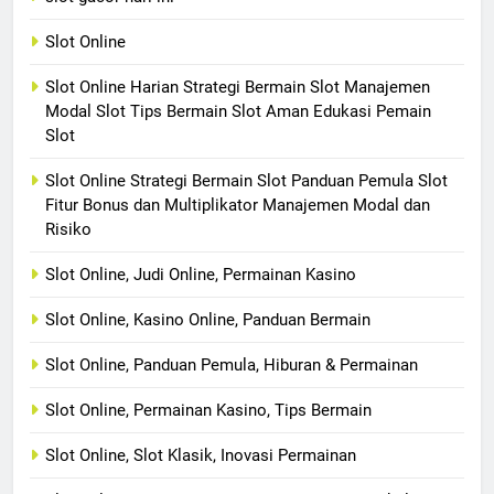
Slot Online
Slot Online Harian Strategi Bermain Slot Manajemen
Modal Slot Tips Bermain Slot Aman Edukasi Pemain
Slot
Slot Online Strategi Bermain Slot Panduan Pemula Slot
Fitur Bonus dan Multiplikator Manajemen Modal dan
Risiko
Slot Online, Judi Online, Permainan Kasino
Slot Online, Kasino Online, Panduan Bermain
Slot Online, Panduan Pemula, Hiburan & Permainan
Slot Online, Permainan Kasino, Tips Bermain
Slot Online, Slot Klasik, Inovasi Permainan