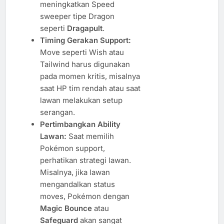
meningkatkan Speed
sweeper tipe Dragon
seperti
Dragapult
.
Timing Gerakan Support:
Move seperti Wish atau
Tailwind harus digunakan
pada momen kritis, misalnya
saat HP tim rendah atau saat
lawan melakukan setup
serangan.
Pertimbangkan Ability
Lawan:
Saat memilih
Pokémon support,
perhatikan strategi lawan.
Misalnya, jika lawan
mengandalkan status
moves, Pokémon dengan
Magic Bounce
atau
Safeguard
akan sangat