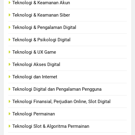
Teknologi & Keamanan Akun
Teknologi & Keamanan Siber
Teknologi & Pengalaman Digital
Teknologi & Psikologi Digital
Teknologi & UX Game
Teknologi Akses Digital
Teknologi dan Internet
Teknologi Digital dan Pengalaman Pengguna
Teknologi Finansial, Perjudian Online, Slot Digital
Teknologi Permainan
Teknologi Slot & Algoritma Permainan