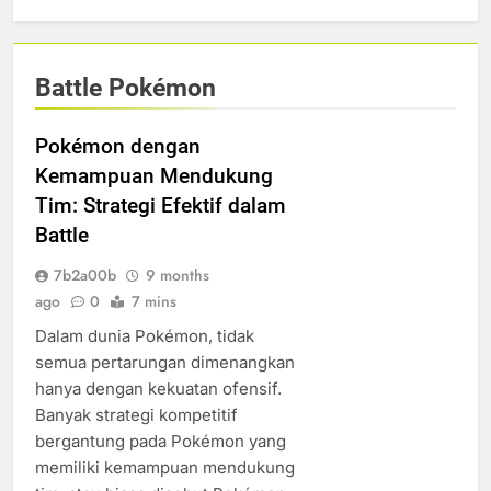
Battle Pokémon
Pokémon dengan
Kemampuan Mendukung
Tim: Strategi Efektif dalam
Battle
7b2a00b
9 months
ago
0
7 mins
Dalam dunia Pokémon, tidak
semua pertarungan dimenangkan
hanya dengan kekuatan ofensif.
Banyak strategi kompetitif
bergantung pada Pokémon yang
memiliki kemampuan mendukung