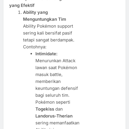
yang Efektif
Ability yang
Menguntungkan Tim
Ability Pokémon support
sering kali bersifat pasif
tetapi sangat berdampak.
Contohnya:
Intimidate:
Menurunkan Attack
lawan saat Pokémon
masuk battle,
memberikan
keuntungan defensif
bagi seluruh tim.
Pokémon seperti
Togekiss
dan
Landorus-Therian
sering memanfaatkan