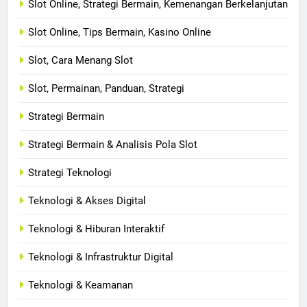
Slot Online, Strategi Bermain, Kemenangan Berkelanjutan
Slot Online, Tips Bermain, Kasino Online
Slot, Cara Menang Slot
Slot, Permainan, Panduan, Strategi
Strategi Bermain
Strategi Bermain & Analisis Pola Slot
Strategi Teknologi
Teknologi & Akses Digital
Teknologi & Hiburan Interaktif
Teknologi & Infrastruktur Digital
Teknologi & Keamanan