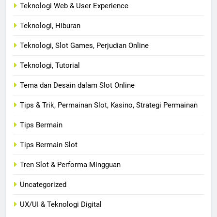
Teknologi Web & User Experience
Teknologi, Hiburan
Teknologi, Slot Games, Perjudian Online
Teknologi, Tutorial
Tema dan Desain dalam Slot Online
Tips & Trik, Permainan Slot, Kasino, Strategi Permainan
Tips Bermain
Tips Bermain Slot
Tren Slot & Performa Mingguan
Uncategorized
UX/UI & Teknologi Digital