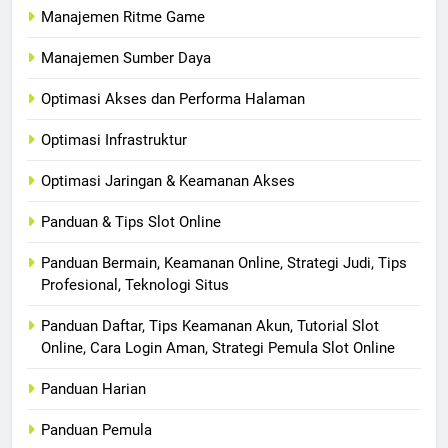
Manajemen Ritme Game
Manajemen Sumber Daya
Optimasi Akses dan Performa Halaman
Optimasi Infrastruktur
Optimasi Jaringan & Keamanan Akses
Panduan & Tips Slot Online
Panduan Bermain, Keamanan Online, Strategi Judi, Tips
Profesional, Teknologi Situs
Panduan Daftar, Tips Keamanan Akun, Tutorial Slot
Online, Cara Login Aman, Strategi Pemula Slot Online
Panduan Harian
Panduan Pemula