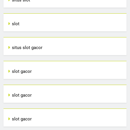
situs slot
slot
situs slot gacor
slot gacor
slot gacor
slot gacor