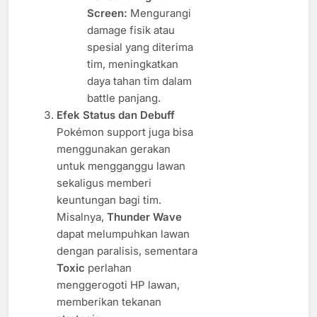
Screen:
Mengurangi
damage fisik atau
spesial yang diterima
tim, meningkatkan
daya tahan tim dalam
battle panjang.
Efek Status dan Debuff
Pokémon support juga bisa
menggunakan gerakan
untuk mengganggu lawan
sekaligus memberi
keuntungan bagi tim.
Misalnya,
Thunder Wave
dapat melumpuhkan lawan
dengan paralisis, sementara
Toxic
perlahan
menggerogoti HP lawan,
memberikan tekanan