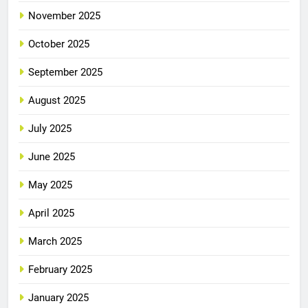
November 2025
October 2025
September 2025
August 2025
July 2025
June 2025
May 2025
April 2025
March 2025
February 2025
January 2025