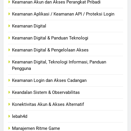
Keamanan Akun dan Akses Perangkat Pribadi
Keamanan Aplikasi / Keamanan API / Proteksi Login
Keamanan Digital
Keamanan Digital & Panduan Teknologi
Keamanan Digital & Pengelolaan Akses
Keamanan Digital, Teknologi Informasi, Panduan
Pengguna
Keamanan Login dan Akses Cadangan
Keandalan Sistem & Observabilitas
Konektivitas Akun & Akses Alternatif
lebah4d
Manajemen Ritme Game