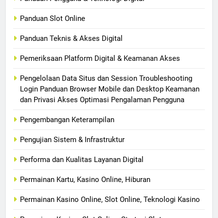
Panduan Slot Online
Panduan Teknis & Akses Digital
Pemeriksaan Platform Digital & Keamanan Akses
Pengelolaan Data Situs dan Session Troubleshooting
Login Panduan Browser Mobile dan Desktop Keamanan
dan Privasi Akses Optimasi Pengalaman Pengguna
Pengembangan Keterampilan
Pengujian Sistem & Infrastruktur
Performa dan Kualitas Layanan Digital
Permainan Kartu, Kasino Online, Hiburan
Permainan Kasino Online, Slot Online, Teknologi Kasino