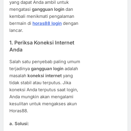
yang dapat Anda ambil untuk
mengatasi
gangguan login
dan
kembali menikmati pengalaman
bermain di
horas88 login
dengan
lancar.
1.
Periksa Koneksi Internet
Anda
Salah satu penyebab paling umum
terjadinya
gangguan login
adalah
masalah
koneksi internet
yang
tidak stabil atau terputus. Jika
koneksi Anda terputus saat login,
Anda mungkin akan mengalami
kesulitan untuk mengakses akun
Horas88.
a.
Solusi: