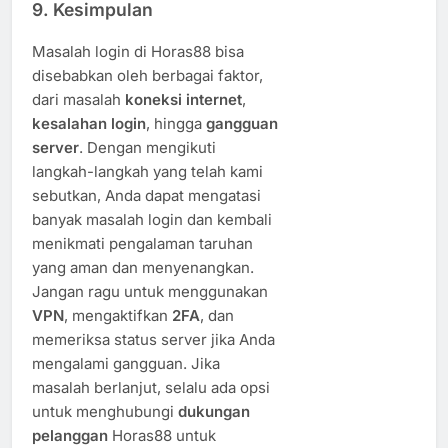
9.
Kesimpulan
Masalah login di Horas88 bisa
disebabkan oleh berbagai faktor,
dari masalah
koneksi internet
,
kesalahan login
, hingga
gangguan
server
. Dengan mengikuti
langkah-langkah yang telah kami
sebutkan, Anda dapat mengatasi
banyak masalah login dan kembali
menikmati pengalaman taruhan
yang aman dan menyenangkan.
Jangan ragu untuk menggunakan
VPN
, mengaktifkan
2FA
, dan
memeriksa status server jika Anda
mengalami gangguan. Jika
masalah berlanjut, selalu ada opsi
untuk menghubungi
dukungan
pelanggan
Horas88 untuk