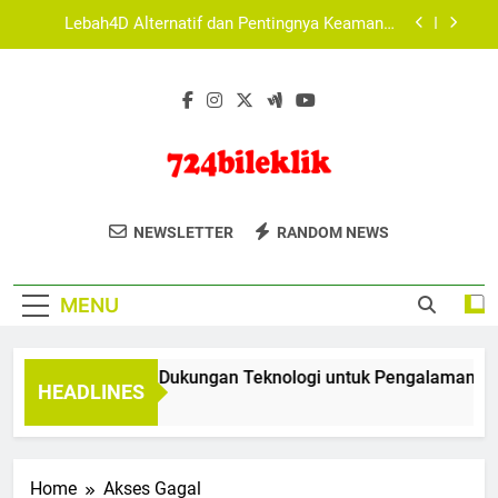
Skip
Cara Mengatasi Loading Lama pada Slot Lebah4D
to
dengan Akses yang Lebih Stabil dan Aman
content
LAE138 Login dan Pentingnya Menggunakan
Perangkat Pribadi
Slot Lebah4D dan Dukungan Teknologi untuk
Pengalaman Online Lebih Baik
Lebah4D Alternatif dan Pentingnya Keamanan
Saat Login
724 Bileklik
Cara Mengatasi Loading Lama pada Slot Lebah4D
NEWSLETTER
RANDOM NEWS
dengan Akses yang Lebih Stabil dan Aman
LAE138 Login dan Pentingnya Menggunakan
Perangkat Pribadi
MENU
ot Lebah4D dan Dukungan Teknologi untuk Pengalaman Online
HEADLINES
Months Ago
Home
Akses Gagal