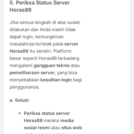
5.
Periksa Status Server
Horas88
Jika semua langkah di atas sudah
dilakukan dan Anda masih tidak
dapat login, kemungkinan
masalahnya terletak pada
server
Horas88
itu sendiri. Platform
besar seperti Horas88 terkadang
mengalami
gangguan teknis
atau
pemeliharaan server
, yang bisa
menyebabkan
kesulitan login
bagi
penggunanya.
a.
Solusi:
Periksa status server
Horas88
melalui
media
sosial resmi
atau
situs web