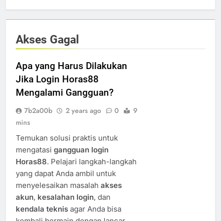
Akses Gagal
Apa yang Harus Dilakukan
Jika Login Horas88
Mengalami Gangguan?
7b2a00b
2 years ago
0
9
mins
Temukan solusi praktis untuk
mengatasi
gangguan login
Horas88
. Pelajari langkah-langkah
yang dapat Anda ambil untuk
menyelesaikan masalah
akses
akun
,
kesalahan login
, dan
kendala teknis
agar Anda bisa
kembali bermain dengan lancar.