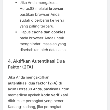
Jika Anda mengakses
Horas88 melalui
browser
,
pastikan browser Anda
sudah diperbarui ke versi
yang paling terbaru.
Hapus
cache dan cookies
pada browser Anda untuk
menghindari masalah yang
disebabkan oleh data lama.
4.
Aktifkan Autentikasi Dua
Faktor (2FA)
Jika Anda mengaktifkan
autentikasi dua faktor (2FA)
di
akun Horas88 Anda, pastikan untuk
memeriksa apakah
kode verifikasi
dikirim ke perangkat yang benar.
Kadang-kadang, jika perangkat