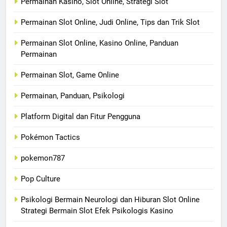
Permainan Kasino, Slot Online, Strategi Slot
Permainan Slot Online, Judi Online, Tips dan Trik Slot
Permainan Slot Online, Kasino Online, Panduan
Permainan
Permainan Slot, Game Online
Permainan, Panduan, Psikologi
Platform Digital dan Fitur Pengguna
Pokémon Tactics
pokemon787
Pop Culture
Psikologi Bermain Neurologi dan Hiburan Slot Online
Strategi Bermain Slot Efek Psikologis Kasino