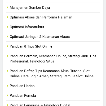
Manajemen Sumber Daya
Optimasi Akses dan Performa Halaman
Optimasi Infrastruktur
Optimasi Jaringan & Keamanan Akses
Panduan & Tips Slot Online
Panduan Bermain, Keamanan Online, Strategi Judi, Tips
Profesional, Teknologi Situs
Panduan Daftar, Tips Keamanan Akun, Tutorial Slot
Online, Cara Login Aman, Strategi Pemula Slot Online
Panduan Harian
Panduan Pemula
Panduan Pengguna & Teknologi Digital