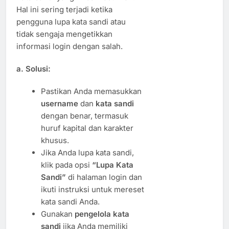
Hal ini sering terjadi ketika
pengguna lupa kata sandi atau
tidak sengaja mengetikkan
informasi login dengan salah.
a.
Solusi:
Pastikan Anda memasukkan
username
dan
kata sandi
dengan benar, termasuk
huruf kapital dan karakter
khusus.
Jika Anda lupa kata sandi,
klik pada opsi
“Lupa Kata
Sandi”
di halaman login dan
ikuti instruksi untuk mereset
kata sandi Anda.
Gunakan
pengelola kata
sandi
jika Anda memiliki