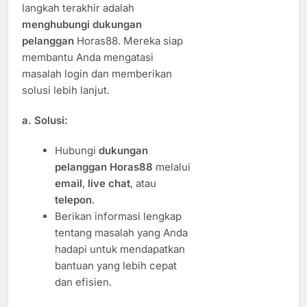
langkah terakhir adalah
menghubungi dukungan
pelanggan
Horas88. Mereka siap
membantu Anda mengatasi
masalah login dan memberikan
solusi lebih lanjut.
a.
Solusi:
Hubungi
dukungan
pelanggan Horas88
melalui
email
,
live chat
, atau
telepon
.
Berikan informasi lengkap
tentang masalah yang Anda
hadapi untuk mendapatkan
bantuan yang lebih cepat
dan efisien.