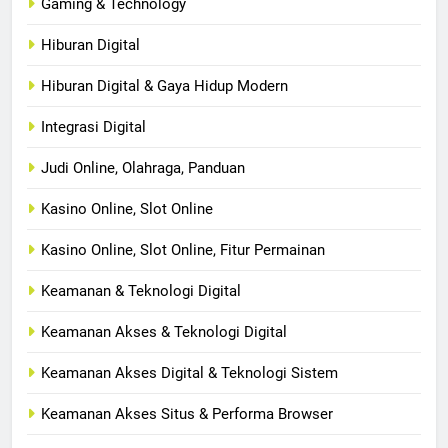
Gaming & Technology
Hiburan Digital
Hiburan Digital & Gaya Hidup Modern
Integrasi Digital
Judi Online, Olahraga, Panduan
Kasino Online, Slot Online
Kasino Online, Slot Online, Fitur Permainan
Keamanan & Teknologi Digital
Keamanan Akses & Teknologi Digital
Keamanan Akses Digital & Teknologi Sistem
Keamanan Akses Situs & Performa Browser