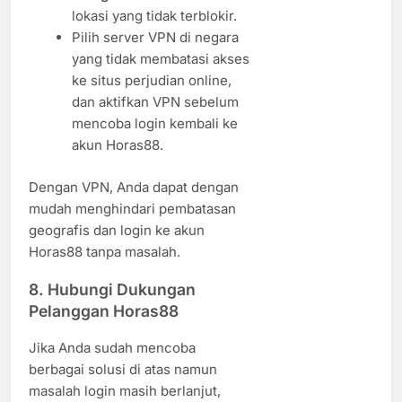
lokasi yang tidak terblokir.
Pilih server VPN di negara
yang tidak membatasi akses
ke situs perjudian online,
dan aktifkan VPN sebelum
mencoba login kembali ke
akun Horas88.
Dengan VPN, Anda dapat dengan
mudah menghindari pembatasan
geografis dan login ke akun
Horas88 tanpa masalah.
8.
Hubungi Dukungan
Pelanggan Horas88
Jika Anda sudah mencoba
berbagai solusi di atas namun
masalah login masih berlanjut,