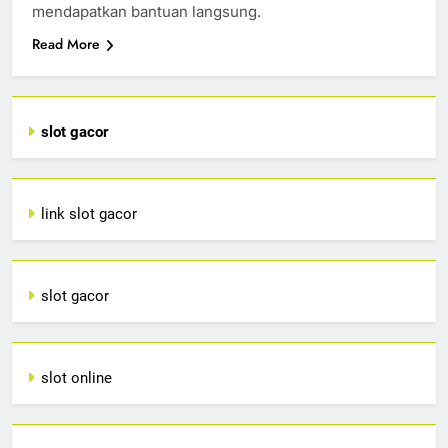
mendapatkan bantuan langsung.
Read More
slot gacor
link slot gacor
slot gacor
slot online