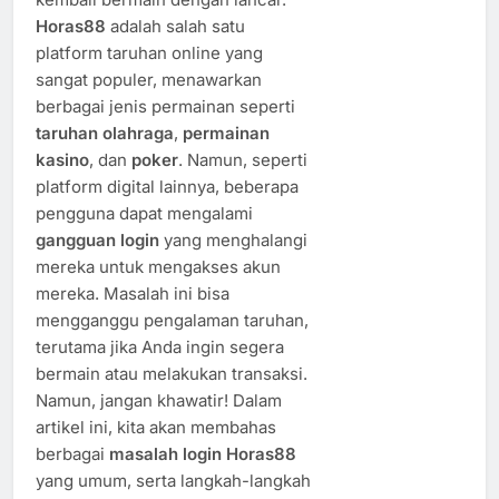
Horas88
adalah salah satu
platform taruhan online yang
sangat populer, menawarkan
berbagai jenis permainan seperti
taruhan olahraga
,
permainan
kasino
, dan
poker
. Namun, seperti
platform digital lainnya, beberapa
pengguna dapat mengalami
gangguan login
yang menghalangi
mereka untuk mengakses akun
mereka. Masalah ini bisa
mengganggu pengalaman taruhan,
terutama jika Anda ingin segera
bermain atau melakukan transaksi.
Namun, jangan khawatir! Dalam
artikel ini, kita akan membahas
berbagai
masalah login Horas88
yang umum, serta langkah-langkah