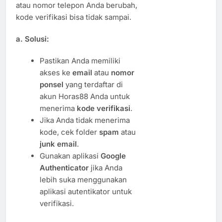
atau nomor telepon Anda berubah,
kode verifikasi bisa tidak sampai.
a.
Solusi:
Pastikan Anda memiliki
akses ke
email
atau
nomor
ponsel
yang terdaftar di
akun Horas88 Anda untuk
menerima
kode verifikasi
.
Jika Anda tidak menerima
kode, cek folder
spam
atau
junk email
.
Gunakan aplikasi
Google
Authenticator
jika Anda
lebih suka menggunakan
aplikasi autentikator untuk
verifikasi.