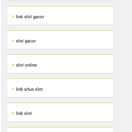
link slot gacor
slot gacor
slot online
link situs slot
link slot