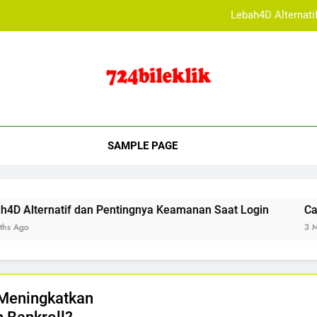
Lebah4D Alternati
Cara Mengatasi Loading Lama pada Slot Lebah4D den
LAE138 Login dan Pent
 Bileklik
Slot Lebah4D dan Dukungan Teknolog
Lebah4D Alternati
SAMPLE PAGE
Cara Mengatasi Loading Lama pada Slot Lebah4D den
LAE138 Login dan Pent
if dan Pentingnya Keamanan Saat Login
Cara Mengatasi
3 Months Ago
 Meningkatkan