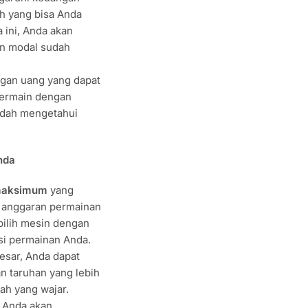
ah yang bisa Anda
 ini, Anda akan
un modal sudah
ngan uang yang dapat
bermain dengan
udah mengetahui
nda
maksimum
yang
n anggaran permainan
 pilih mesin dengan
i permainan Anda.
besar, Anda dapat
 taruhan yang lebih
lah yang wajar.
l Anda akan