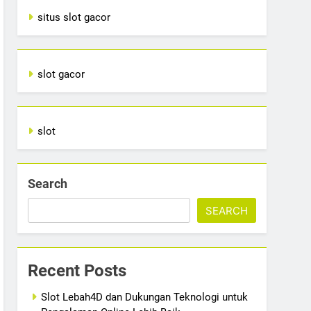
situs slot gacor
slot gacor
slot
Search
SEARCH
Recent Posts
Slot Lebah4D dan Dukungan Teknologi untuk