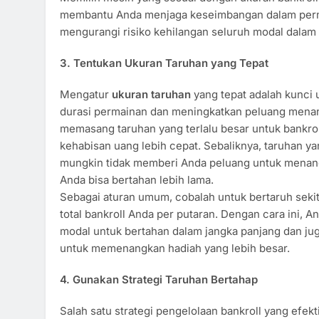
membantu Anda menjaga keseimbangan dalam per
mengurangi risiko kehilangan seluruh modal dalam 
3. Tentukan Ukuran Taruhan yang Tepat
Mengatur
ukuran taruhan
yang tepat adalah kunci
durasi permainan dan meningkatkan peluang menan
memasang taruhan yang terlalu besar untuk bankrol
kehabisan uang lebih cepat. Sebaliknya, taruhan yan
mungkin tidak memberi Anda peluang untuk menan
Anda bisa bertahan lebih lama.
Sebagai aturan umum, cobalah untuk bertaruh sekit
total bankroll Anda per putaran. Dengan cara ini, A
modal untuk bertahan dalam jangka panjang dan j
untuk memenangkan hadiah yang lebih besar.
4. Gunakan Strategi Taruhan Bertahap
Salah satu strategi pengelolaan bankroll yang efekt