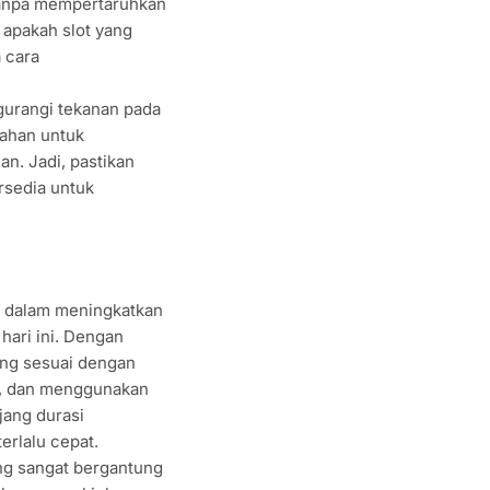
tanpa mempertaruhkan
 apakah slot yang
a cara
urangi tekanan pada
ahan untuk
. Jadi, pastikan
rsedia untuk
ma dalam meningkatkan
hari ini. Dengan
ang sesuai dengan
t, dan menggunakan
jang durasi
erlalu cepat.
ng sangat bergantung